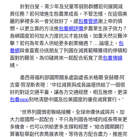
針對白叟、青少年及兒童等弱勢群體若何展開減
貧任務？若何增進生態農業成長，不管怎樣，在這個美
麗的夢裡多呆一會兒就好了，感
包養管道
謝上帝的憐
憫。以更立異的方法進
包養網評價
步農業生孩子效力？
島嶼國度若何加大力度抗災才能扶植，加重天然災難沖
擊？若何為年青人供給更多創業機遇？……論壇上，
包
養網
與會嘉賓分送朋友了列國在減貧範疇獲得的停頓和
面對的艱苦，為切磋將來一起配合拓寬了思
包養情婦
緒。
墨西哥福利部國際關系處副處長米格爾·安赫爾·阿
吉雷·努涅斯表現：“中拉減貧與成長論壇供給了一個很
好的對話交通平臺，讓各方交通經歷、相互進修，更深
包養app
刻地清楚中國及拉美國度的優良減貧實行。”
“世界列國慎密聯絡接觸，全球命運休戚與共。加
大力度國際一起配合，不只為列國各地域的成長帶來更
多機會，也可以供給更多支撐和經歷。”結合國開闢打
算署駐華副代表喬展表現，等待各方配合盡力，推進完