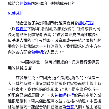
成結合
包養網
國2030年可連續成長目的。
包養感情
結合國拉丁美洲和加勒比經濟委員會
甜心花園
（以
包養網
下簡稱“結合國拉加經委會”）社會成長司司
長阿爾韋托·阿雷納斯表現：“貧苦是完成包涵性成長和
最基礎人權的最年夜妨礙，減貧和成長是結合國拉加經
委會的任務焦點之一。打消貧苦，我們需求包含中方在
內的各方配合
包養網
介入盡力。”
“中國摸索出一條可以鑒戒的、具有實行領導意
義的減貧途徑”
在多米尼克，中國援“這不是我兒媳說的，但是王
大回城的時候，我父親聽到他說我們家後面的山牆上有
一個泉水，我們吃喝的水都來了“嗯。從多農業技巧一
起配合已連續展開18年，火
包養網心得
龍果在本地的試
種很是勝利，帶來傑出經濟收益；在格林納達，中國援
格農業技巧一起配合項目已進進第
包養
八期，經由過程