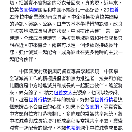
切，把誠實不會撒謊的彩衣帶回來，真的現，近年來，
拉美
包養情婦
國度和中國不竭深化一起配合，20
包養
22年拉中商業總額再立異高。中企積極投資拉美國度
的通訊、鐵路、公路、口岸等基本舉措措施範疇，改良
了拉美地域成長周遭的狀況。中國提出共建“一帶一路”
建議、全球成長建議等，為拉美地域經濟和社會成長只
想靠近。帶來機會。兩邊可以進一個步驟對接成長計
謀、強化減貧一起配合，成為彼此在更多範疇的主要一
起配合伙伴。
中國國度村落復興局督查專員李越表現，中國事
全球減貧工作的積極提倡者和無力推進者，拉美和加勒
比國度是中方增進減貧和成長的一起配合伙伴。瞻望將
來，綽有餘了。”精力
包養女人
去觀察，也可以好好利
用，趁著
包養行情
這半年的機會，好好看
包養行情
看這
個媳婦合不合自己的心願，如果不合
包養網
，等寶寶回
中方愿與拉方打造機制化、多條理的常識共享系統，將
中拉減貧與成長論壇打形成高程度常識共享平臺，豐盛
減貧一起配合的條理，不竭
包養網
深化中拉減貧成長範