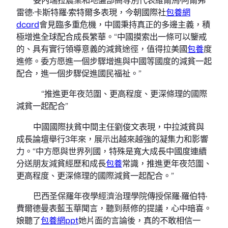
雷德·卡斯特羅·索特爾多表現，今朝國際社
包養網
dcard
會見臨多重危機，中國秉持真正的多邊主義，積
極增進全球配合成長繁華。“中國摸索出一條可以鑒戒
的、具有實行領導意義的減貧途徑，值得拉美國
包養
度
進修。委方愿進一個步驟增進與中國等國度的減貧一起
配合，進一個步驟促進國民福祉。”
“推進更年夜范圍、更高程度、更深條理的國際
減貧一起配合”
中國國際扶貧中間主任劉俊文表現，中拉減貧與
成長論壇舉行3年來，展示出越來越強的凝集力和影響
力。“中方愿與世界列國，特殊是寬大成長中國度連續
分送朋友減貧經歷和成長
包養
常識，推進更年夜范圍、
更高程度、更深條理的國際減貧一起配合。”
巴西圣保羅年夜學經濟治理學院傳授保羅·羅伯特·
費爾德曼表藍玉華聞言，聽到蔡修的提議，心中暗喜。
娘聽了
包養網ppt
她片面的言論後，真的不敢相信一