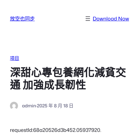
跳至主要內容
放空也同步
Download Now
項目
深甜心專包養網化減貧交
通 加強成長韌性
admin
·
2025 年 8 月 18 日
requestId:68a20526d3b452.05937920.