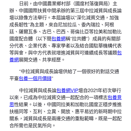
日前，由中國農業鄉村部（國度村落復興局）主
辦、中國國際扶貧中間承辦的第三屆中拉減貧與成長論
壇以錄像方法舉行。本屆論壇以“深化減貧交通，加強
成長韌性”為主題，來自尼加拉瓜、委內瑞拉、阿根
廷、薩爾瓦多、古巴、巴西、哥倫比亞等拉美和加勒比
國度配合體（以下簡
包養網
稱“拉共體”）成員的有關部
分代表、企業代表、專家學者以及結合國駐華機構代表
等與會，與中方代表就增進減貧與可連續成長等議題
包
養網
展開交通、共享經歷。
“中拉減貧與成長論壇供給了一個很好的對話交通
平臺
包養一個月價錢
”
中拉減貧與成長論
包養網VIP
壇自2021年初次舉行
以來，已成為中拉減貧交通一起配合的一項標志
包養意
思
性結果。以後，中國同拉美和加勒比國度正穩步推進
扶植同等、互利、立異、開放、惠平易近的新時期中拉
關系，減貧與成長是兩邊交通的重點範疇，既是一起配
合所需也是民氣所向。