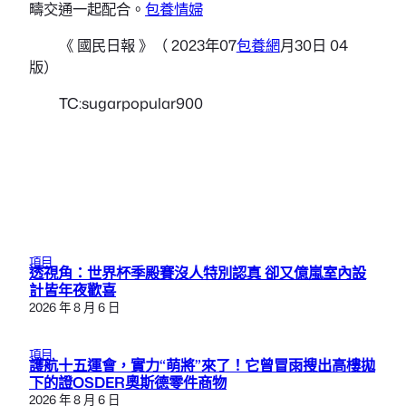
疇交通一起配合。
包養情婦
《 國民日報 》（ 2023年07
包養網
月30日 04
版）
TC:sugarpopular900
項目
透視角：世界杯季殿賽沒人特別認真 卻又億嵐室內設
計皆年夜歡喜
2026 年 8 月 6 日
項目
護航十五運會，實力“萌將”來了！它曾冒雨搜出高樓拋
下的證OSDER奧斯德零件商物
2026 年 8 月 6 日