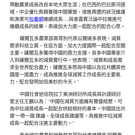
帶動農業成長改良本地大眾生涯；在巴西的巴拉那河道
域，中企優化魚類養殖中間運營，增進周遭的狀況維護
和漁業可
包養網
連續成長……與會嘉賓泛論中拉推進可
連續成長的結果，表達加大力度一起配合的配合心愿。
薩爾瓦多農業部高等別代表瓜爾達多表現，減貧
需求科技立異，在這方面，加大力度國際一起配合至關
主要。薩爾瓦多獲得中國的鼎力支撐，良多中國專家介
入到薩爾瓦多的減貧實行中。他表現：“減貧和成長需
求全世界配合盡力，薩爾瓦多愿與中國以及拉共體其他
國度一道盡力，成為推進全球減貧工作成長的主要氣
力，配合發明加倍美妙的今天。”
中國社會迷信院拉丁美洲研討所成長與計謀研討
室主任王鵬以為：“中國在減貧方面擁有豐盛經歷，可
為中拉減貧成長一起配合供給很好的基本。中國提出共
建‘一帶一路’建議、全球成長建議等，為推進中拉減貧
成長一起配合注進主要動力。”
委內瑞拉農業和地盤部高等別代表維爾馬·阿爾弗