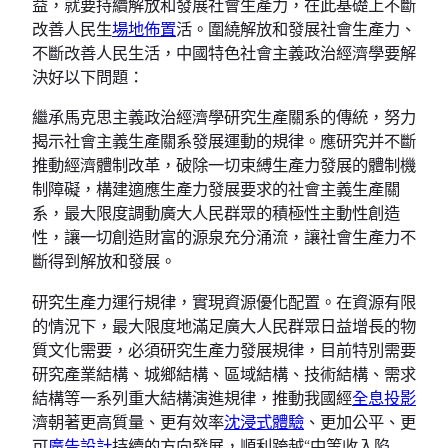
益，就要持續解放和發展社會生產力，在此基礎上不斷
改善人民生
場地佈置
活。圍繞解放和發展社會生產力、
不斷改善人民生活，中國特色社會主義政治經濟學要解
決好以下問題：
繼承馬克思主義政治經濟學研究生產關系的傳統，努力
揭示社會主義生產關系發展運動的規律。應研究并不斷
推動經濟體制改革，破除一切束縛生產力發展的體制機
制障礙，構建適應生產力發展要求的社會主義生產關
系，最大限度調動廣大人民群眾的積極性主動性創造
性，讓一切創造財富的源泉充分涌流，讓社會生產力不
斷得到解放和發展。
研究生產力運行規律，實現資源優化配置。在資源有限
的情況下，最大限度地滿足廣大人民群眾日益增長的物
質文化需要，必須研究生產力發展規律，目前特別需要
研究產業結構、城鄉結構、區域結構、技術結構、需求
結構等一系列重大結構演進規律，推動我國經
全息投影
濟朝著更高質量、更有效率
沈浸式體驗
、更加公平、更
可
廣告設計
持續的方向發展，順利跨越“中等收入陷