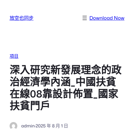
跳至主要內容
放空也同步
Download Now
項目
深入研究新發展理念的政
治經濟學內涵_中國扶貧
在線08靠設計佈置_國家
扶貧門戶
admin
·
2025 年 8 月 1 日