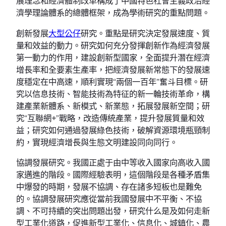
展理念和經濟體制改革構成了中國特色社會主義政治經
濟學理論體系的總體框架，成為學術研究的重點問題。
創新發展
大型公仔
研究。重點是研究決定發展速度、質
量和效益的動力。研究如何充分發揮創新作為經濟發展
第一動力的作用，建設創新型國家，全面提升潛在經濟
增長率和全要素生產率，把經濟發展新常態下的發展速
度穩定在中高速，順利實現“兩個一百年”奮斗目標。研
究以信息技術、智能技術為特征的新一輪技術革命，構
建產業新體系、新模式、新業態，拓展發展新空間；研
究“互聯網+”戰略，改造傳統產業，提升發展質量和效
益；研究如何通過發展綠色技術，破解資源環境瓶頸制
約，實現經濟增長與生態文明建設同向同行。
協調發展研究。我國正處于由中等收入國家向高收入國
家邁進的階段。國際經驗表明，這個階段是各種矛盾集
中爆發的時期，發展不協調、存在諸多短板也是難免
的。協調發展研究應從當前我國發展中不平衡、不協
調、不可持續的突出問題出發，研究什么是及如何走新
型工業化道路，促進新型工業化、信息化、城鎮化、農