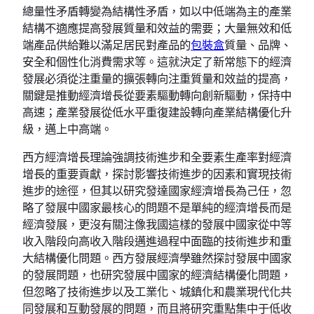
總量性矛盾轉變為結構性矛盾，如以中低端為主的產業
結構不適應提高發展質量和效益的需要；大量無效和低
端產品供給難以滿足居民對產品的
包裝盒
質量、品牌、
安全和個性化消費需求等。這就決定了新常態下的經濟
發展必須從注重量的擴張轉向注重質量和效益的提高，
關鍵是推動經濟增長從要素驅動轉向創新驅動，保持中
高速；產業發展從低水平重復建設轉向產業結構優化升
級，邁上中高端。
西方經濟增長理論強調技術進步和全要素生產率對經濟
增長的重要貢獻，探討影響技術進步的因素和實現技術
進步的途徑，但其以研究發達國家經濟增長為己任，忽
略了發展中國家最核心的問題不是單純的經濟增長而是
經濟發展，更沒有關注像我國這樣的發展中國家從中等
收入階段向高收入階段邁進過程中面臨的技術進步和重
大結構優化問題。西方發展經濟學雖然探討發展中國家
的發展問題，也研究發展中國家的經濟結構優化問題，
但忽略了技術進步以及工業化、城鎮化和農業現代化共
同發展和互動發展的問題，而且將研究重點集中于低收