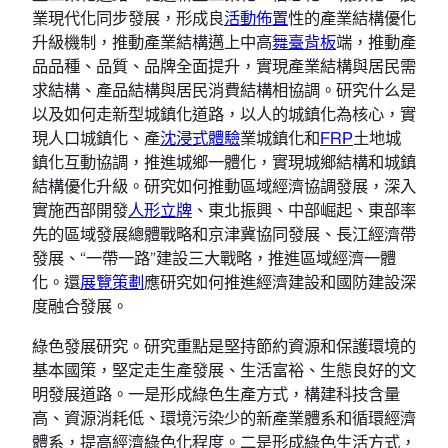
業現代化同步發展，形成良
活動佈置
性的產業結構優化
升級機制，推動產業結構邁上中高
舞臺背板
端，推動產
品品種、品質、品牌全面提升，實現產業結構與居民需
求結構、產品結構與居民消費結構相協調。研究什么是
以及如何走新型城鎮化道路，以人的城鎮化為核心，實
現人口城鎮化、產
沈浸式體驗
業城鎮化和
FRP
土地城
鎮化互動協調，推進城鄉一體化，實現城鄉結構和城鎮
結構優化升級。研究如何推動區域經濟協調發展，深入
實施西部開發
人形立牌
、東北振興、中部崛起、東部率
先的區域發展總體戰略和京津冀協同發展、長江經濟帶
發展、“一帶一路”建設三大戰略，推進區域經濟一體
化。還
展覽策劃
應研究如何推進經濟建設和國防建設深
度融合發展。
綠色發展研究。研究重點是堅持節約資源和保護環境的
基本國策，堅定走生產發展、生活富裕、生態良好的文
明發展道路。一是形成綠色生產方式，構建科技含量
高、資源消耗低、環境污染少的新產業體系和循環經濟
體系，提高經濟綠色化程度。二是形成綠色生活方式，