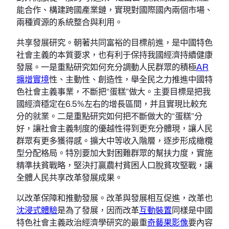
能合作、構建跨國產業鏈，實現對國際國內兩個市場、
兩種資源的系統整合與利用。
共享發展研究。朝著共同富裕的目標前進，是中國特色
社會主義的本質要求，也有利于保持我國經濟持續健康
發展。一是重點研究如何充分調動人民群眾的積極
AR
擴增實境
性、主動性、創造性，舉全民之力推進中國特
色社會主義事業，不斷把“蛋糕”做大。主要目標是把我
國經濟穩定在6.5%左右的增長區間，并且實現比較充
分的就業。二是重點研究如何把不斷做大的“蛋糕”分
好，讓社會主義制度的優越性得到更充分體現，讓人民
群眾有更多獲得感。擴大中等收入階層，逐步形成橄欖
型分配格局。特別要加大對困難群眾的幫扶力度，實施
精準扶貧戰略，堅決打贏農村貧困人口脫貧攻堅戰，讓
全體人民共享改革發展成果。
以改革保障和推動發展。改革與發展相互促進，改革也
沈浸式體驗
是為了發展，因而改革
互動裝置
同樣是中國
特色社會主義政治經濟學研究的最重
奇藝果影像
要內容