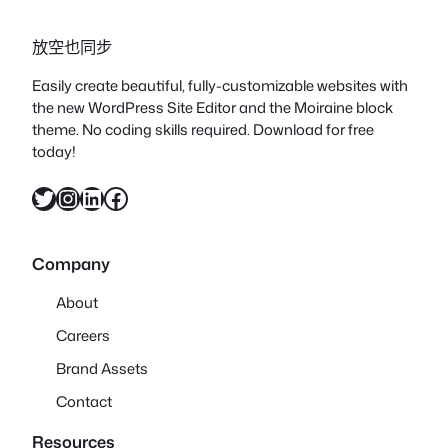
放空也同步
Easily create beautiful, fully-customizable websites with
the new WordPress Site Editor and the Moiraine block
theme. No coding skills required. Download for free
today!
X
Instagram
LinkedIn
Facebook
Company
About
Careers
Brand Assets
Contact
Resources