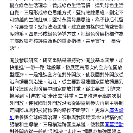
樹立綠色生活理念，養成綠色生活習慣，達到綠色生活
自覺。三是形成綠色思維方式，堅持底線思維，劃定不
可逾越的生態紅線；堅持永續發展思維，為子孫后代留
下發展空間；堅持法治思維，建立最嚴格的生態監管制
度體系。四是形成綠色領導方式，把綠色發展指標作為
干部政績考核評價體系的重要指標，甚至實行“一票否
決”。
開放發展研究。研究重點是堅持對外開放基本國策，加
快推進“一帶一路”建設等，發展更高層次的全方位開放
型經濟。一是推進全方位對外開放，使我國對外開放從
沿海擴展到沿邊、沿江，從主要對發達國家開放擴展到
對發達國家與發展中國家開放并重，從主要是“引進來”
擴展到“引進來”和“走出去”并重。二是推進更高層次對
外開放，使我國對外開放沿著從跟隨到參與再到主導制
定國際規則和技術標準的路徑不斷攀升，更深入
廣告設
計
地參與全球經濟治理，獲取與我國經濟地位相稱的話
語權和主導權。三是構建跨國產業鏈，使我國
開幕活動
對外開放從一般的“引進來”“走出去”擴展為加強國際產