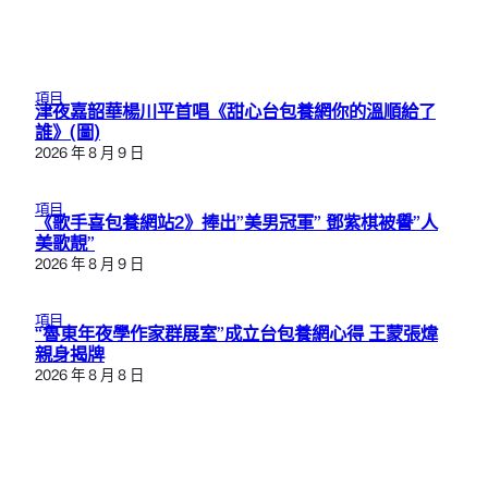
項目
津夜嘉韶華楊川平首唱《甜心台包養網你的溫順給了
誰》(圖)
2026 年 8 月 9 日
項目
《歌手喜包養網站2》捧出”美男冠軍” 鄧紫棋被譽”人
美歌靚”
2026 年 8 月 9 日
項目
“魯東年夜學作家群展室”成立台包養網心得 王蒙張煒
親身揭牌
2026 年 8 月 8 日