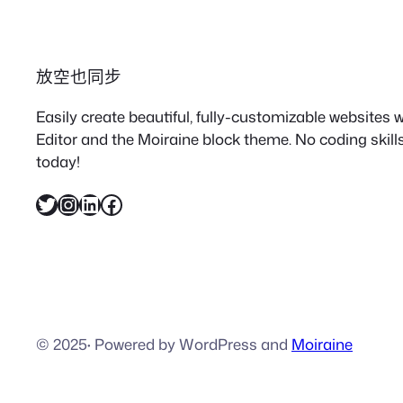
放空也同步
Easily create beautiful, fully-customizable websites
Editor and the Moiraine block theme. No coding skills
today!
X
Instagram
LinkedIn
Facebook
© 2025
·
Powered by WordPress and
Moiraine