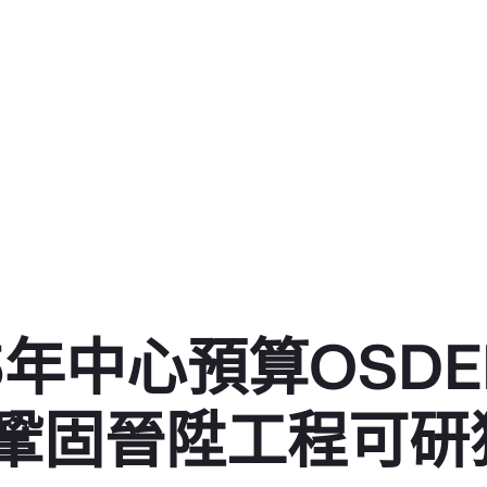
5年中心預算OSD
鞏固晉陞工程可研