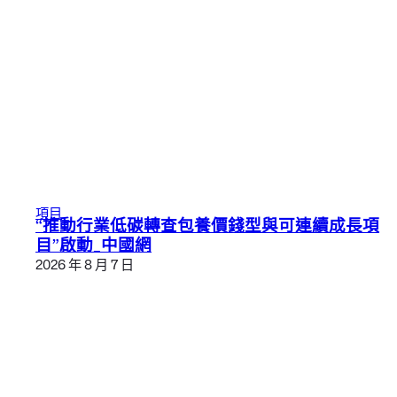
項目
“推動行業低碳轉查包養價錢型與可連續成長項
目”啟動_中國網
2026 年 8 月 7 日