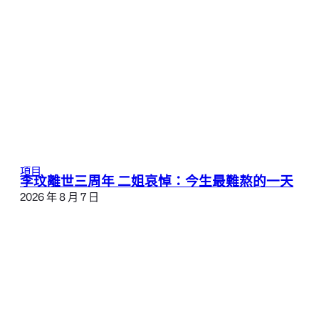
項目
李玟離世三周年 二姐哀悼：今生最難熬的一天
2026 年 8 月 7 日