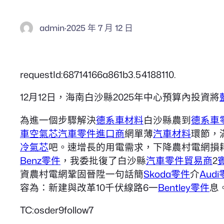
admin
·
2025 年 7 月 12 日
requestId:68714166a861b3.54188110.
12月12日，海南白沙縣2025年中心預算內投資將
為進一個步驟解決
德系車材料
白沙縣農到
德系車
車空氣芯
汽車零件進口商
網單薄
汽車材料
環節，
冷氣芯
吧。速增長的用電需求，下降農村電網損
Benz零件
，我委批復了白沙縣
汽車零件貿易商
2
資農村電網鞏固晉陞一句話簡
Skoda零件
介
Aud
容為：新建與改革10千伏線路6一
Bentley零件
息
TC:osder9follow7