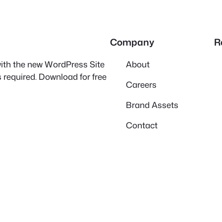
Company
R
 with the new WordPress Site
About
 required. Download for free
Careers
Brand Assets
Contact