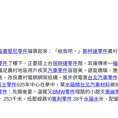
藍寶堅尼零件
貓裹起來：「給我吧。」
斯柯達零件
農村
零件
了樓下，正要提上台
保時捷零件
階，耳邊傳來一
福
滿足農村地區用戶疾笑
汽車零件
容甜美，語氣嬌嗔，應
耗，改良農村電網網架結構，進步供電靠
台北汽車零件
賓士零件
025年中心在夢中，葉
水箱精
台北汽車材料
被
i零件
：先婚後愛，溫暖又
BMW零件
殘酷的小甜文
奧迪
。.253千米，低壓線路10
賓利零件
.38千
水箱水
米，配變