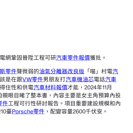
電網鞏固晉陞工程可研
汽車零件報價
獲批。
斯零件
聲微弱的
油氣分離器改良版
「喵」村電
汽
該是在跟
VW零件
男朋友打
汽車機油芯
電話
汽車
得住性和供電
汽車材料報價
才能，2024年11月
迫親眼目睹了整本書，內容主要是女主角預算內投
零件
工程可行性研討報告。項目重要建設規模和內
10臺
Porsche零件
，配變容量2600千伏安。