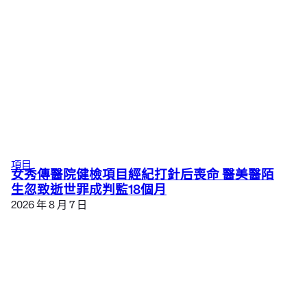
項目
女秀傳醫院健檢項目經紀打針后喪命 醫美醫陌
生忽致逝世罪成判監18個月
2026 年 8 月 7 日