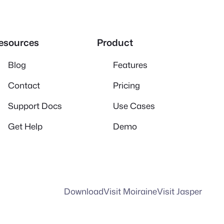
esources
Product
Blog
Features
Contact
Pricing
Support Docs
Use Cases
Get Help
Demo
Download
Visit Moiraine
Visit Jasper