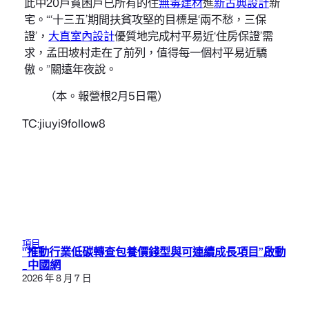
此中20戶貧困戶已所有的住
無毒建材
進
新古典設計
新
宅。“‘十三五’期間扶貧攻堅的目標是‘兩不愁，三保
證’，
大直室內設計
優質地完成村平易近‘住房保證’需
求，孟田坡村走在了前列，值得每一個村平易近驕
傲。”關遠年夜說。
（本。報營根2月5日電）
TC:jiuyi9follow8
項目
“推動行業低碳轉查包養價錢型與可連續成長項目”啟動
_中國網
2026 年 8 月 7 日