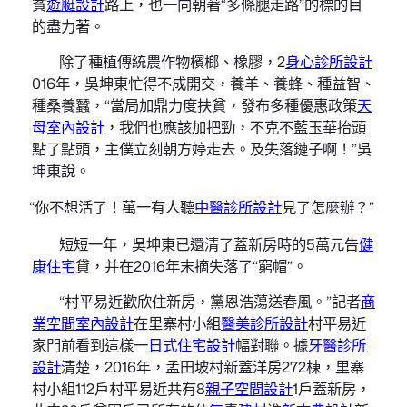
貧
遊艇設計
路上，也一向朝著“多條腿走路”的標的目
的盡力著。
除了種植傳統農作物檳榔、橡膠，2
身心診所設計
016年，吳坤東忙得不成開交，養羊、養蜂、種益智、
種桑養蠶，“當局加鼎力度扶貧，發布多種優惠政策
天
母室內設計
，我們也應該加把勁，不克不藍玉華抬頭
點了點頭，主僕立刻朝方婷走去。及失落鏈子啊！”吳
坤東說。
“你不想活了！萬一有人聽
中醫診所設計
見了怎麼辦？”
短短一年，吳坤東已還清了蓋新房時的5萬元告
健
康住宅
貸，并在2016年末摘失落了“窮帽”。
“村平易近歡欣住新房，黨恩浩蕩送春風。”記者
商
業空間室內設計
在里寨村小組
醫美診所設計
村平易近
家門前看到這樣一
日式住宅設計
幅對聯。據
牙醫診所
設計
清楚，2016年，孟田坡村新蓋洋房272棟，里寨
村小組112戶村平易近共有8
親子空間設計
1戶蓋新房，