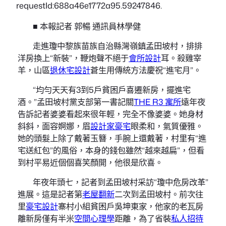
requestId:688a46e1772a95.59247846.
■ 本報記者 郭暢 通訊員林學健
走進瓊中黎族苗族自治縣灣嶺鎮孟田坡村，排排
洋房換上“新裝”，鞭炮聲不絕于
會所設計
耳。殺雞宰
羊，山區
退休宅設計
蒼生用傳統方法慶祝“進宅月”。
“均勻天天有3到5戶貧困戶喜遷新房，擺進宅
酒。”孟田坡村黨支部第一書記關
THE R3 寓所
遠年夜
告訴記者婆婆看起來很年輕，完全不像婆婆。她身材
斜斜，面容婀娜，眉
設計家豪宅
眼柔和，氣質優雅。
她的頭髮上除了戴著玉簪，手腕上還戴著，村里有“進
宅送紅包”的風俗，本身的錢包雖然“越來越扁”，但看
到村平易近個個喜笑顏開，他很是欣喜。
年夜年頭七，記者到孟田坡村采訪“瓊中危房改革”
進展。這是記者第
老屋翻新
二次到孟田坡村。前次往
里
豪宅設計
寨村小組貧困戶吳坤東家，他家的老瓦房
離新房僅有半米
空間心理學
距離，為了省裝
私人招待