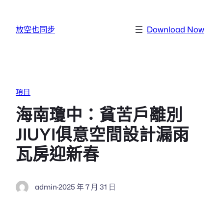
跳至主要內容
放空也同步
Download Now
項目
海南瓊中：貧苦戶離別
JIUYI俱意空間設計漏雨
瓦房迎新春
admin
·
2025 年 7 月 31 日