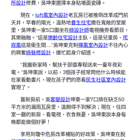
所設計
修費，吳坤東選擇本身貼墻面瓷磚。
現在，
loft風室內設計
老瓦房已被推倒改革成門前
天井，早春的陽光，溫熱地
養生住宅
撒在寬敞的堂屋
里，吳坤東一家5口圍坐在
綠設計師
電視機旁看節目，
其樂融融。“這是
樂齡住宅設計
主臥、這是兒童房、
侘
寂風
這是衛生間……”吳坤東克制
禪風室內設計
不住內心
的興奮
綠裝修設計
，連忙起身介紹道。
“我搬新家時，幫扶干部還專程送來一臺年夜彩
電。”吳坤東說，以前，3個孩子經常問他什么時候能
在家看動畫片，現在孩子們的愿看
民生社區室內設計
實現了。
蓋新房前，吳
客變設計
坤東一家7口擠在缺乏50
平方米的漏雨瓦房里，溫飽得不到解決；現在，住四
室一廳的新房、看電視、衣食無憂，吳坤東說本身每
晚都能做個好夢！
享用到瓊中危房改革補貼的好政策，吳坤東在脫