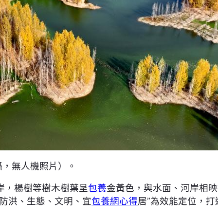
攝，無人機照片）。
岸，楊樹等樹木樹葉呈
包養
金黃色，與水面、河岸相映
“防洪、生態、文明、宜
包養網心得
居”為效能定位，