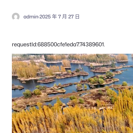
admin
·
2025 年 7 月 27 日
requestId:688500cfe1eda7.74389601.