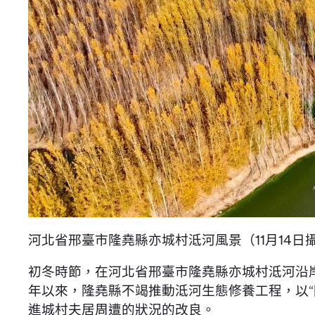
河北省邢臺市隆堯縣亦城村泜河風景（11月14日
初冬時節，在河北省邢臺市隆堯縣亦城村泜河沿
年以來，隆堯縣不竭推動泜河生態修養工程，以
進城村夫居周遭的狀況的改良。