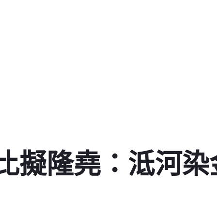
比擬隆堯：泜河染