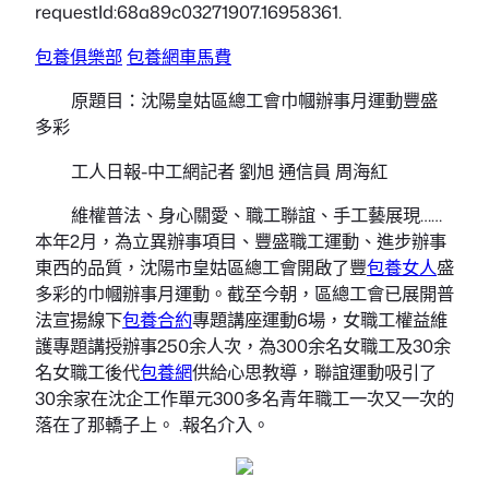
requestId:68a89c03271907.16958361.
包養俱樂部
包養網車馬費
原題目：沈陽皇姑區總工會巾幗辦事月運動豐盛
多彩
工人日報-中工網記者 劉旭 通信員 周海紅
維權普法、身心關愛、職工聯誼、手工藝展現……
本年2月，為立異辦事項目、豐盛職工運動、進步辦事
東西的品質，沈陽市皇姑區總工會開啟了豐
包養女人
盛
多彩的巾幗辦事月運動。截至今朝，區總工會已展開普
法宣揚線下
包養合約
專題講座運動6場，女職工權益維
護專題講授辦事250余人次，為300余名女職工及30余
名女職工後代
包養網
供給心思教導，聯誼運動吸引了
30余家在沈企工作單元300多名青年職工一次又一次的
落在了那轎子上。 .報名介入。