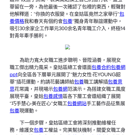
華留在一旁，為他最後一次確認了包裡的東西，輕聲對
他解釋道：“你換的衣服變。在皇姑區竟然之家舉行“
包
養價格
我和春天有個約會
包養
”獨身青年聯誼運動中，
吸引30余家企工作單元300余名青年職工介入，終極14
對青年牽手勝利。
為助力寬大女職工進步聰明、晉陞涵養，展現女
職工傑出精力風采。皇姑區總工會還面
包養合約
包養網
ppt
向全區各下層單元展開了“魅力女性·花YOUNG韶
華”插花運動，約請花藝講師給
包養
職工講解插
包養意
思
花常識，并現場示
包養網
范演示。為搭建女職工風度
展現平臺，皇姑
包養感情
區各下層工會還組織了展開
“巧手慧心·美在匠心”女職工
包養網站
手工藝作品征集展
包養
現運動。
下一個步驟，皇姑區總工會將深刻推動維權任
務，維護女
包養
工權益。完美幫扶機制，關愛女職工身