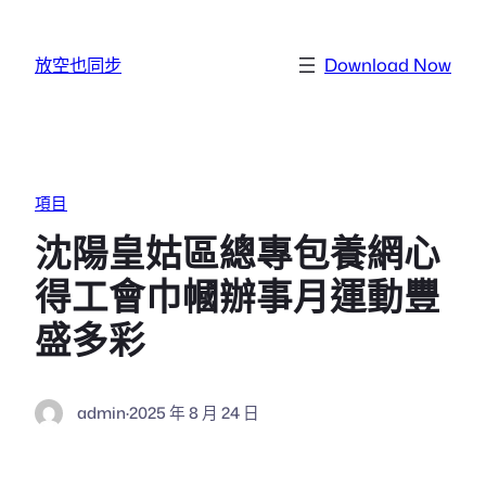
跳至主要內容
放空也同步
Download Now
項目
沈陽皇姑區總專包養網心
得工會巾幗辦事月運動豐
盛多彩
admin
·
2025 年 8 月 24 日