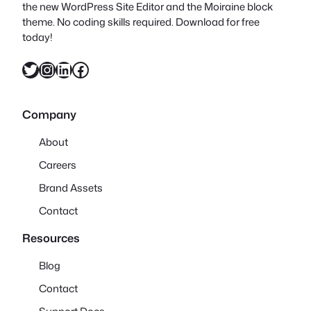
the new WordPress Site Editor and the Moiraine block
theme. No coding skills required. Download for free
today!
X
Instagram
LinkedIn
Facebook
Company
About
Careers
Brand Assets
Contact
Resources
Blog
Contact