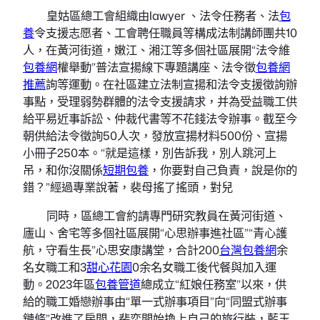
皇姑區總工會組織由lawyer 、法令任務者、法
包
養
令支援志愿者、工會聘任職員等構成法制講師團共10
人，在黃河街道，嫩江、湘江等多個社區展開“法令維
包養網
權舉動”普法宣揚線下專題講座、法令徵
包養網
推薦
詢等運動。在社區建立法制宣揚和法令支援徵詢辦
事點，受理弱勢群體的法令支援請求，并為受益職工供
給平易近事訴訟、仲裁代書等不花錢法令辦事。截至今
朝供給法令徵詢50人次，發放宣揚材料500份、宣揚
小冊子250本。“就是這樣，別告訴我，別人跳河上
吊，和你沒關係
短期包養
，你要對自己負責，說是你的
錯？”經過專業說著，裴母搖了搖頭，對兒
同時，區總工會約請專門研究教員在黃河街道、
廬山、舍宅等多個社區展開“心思辦事進社區”“青心護
航，守看生長”心思安康講堂，合計200
台灣包養網
余
名女職工和3
甜心花園
0余名女職工後代餐與加入運
動。2023年區
包養管道
總成立“紅娘任務室”以來，供
給的職工婚戀辦事由“單一式辦事項目”向“同盟式辦事
鏈條”改進了房間，裴奕開始換上自己的旅行裝，藍玉