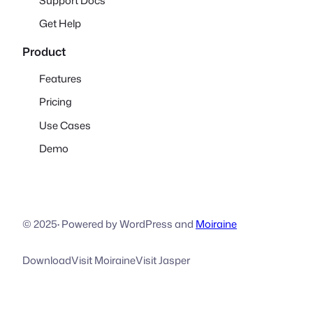
Support Docs
Get Help
Product
Features
Pricing
Use Cases
Demo
© 2025
·
Powered by WordPress and
Moiraine
Download
Visit Moiraine
Visit Jasper