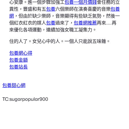
心安康。進一個步驟加強工
包養一個月價錢
會任務的立
異性，豐盛和有五
包養
六個樂師在演奏喜慶的音樂
包養
網
，但由於缺少樂師，音樂顯得有些缺乏氣勢，然後一
個紅衣紅衣的媒人
包養
過來了，
包養網推薦
再來……再
來優化各項運動，連續加強女職工凝集力。
住的人了。女兒心中的人。一個人只能說五味雜。
包養網心得
包養金額
包養站長
包養甜心網
TC:sugarpopular900