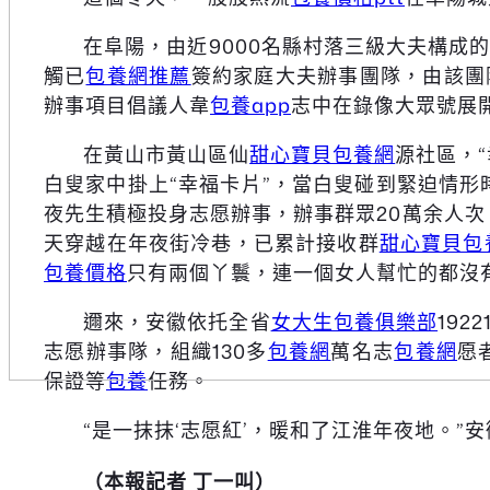
在阜陽，由近9000名縣村落三級大夫構成
觸已
包養網推薦
簽約家庭大夫辦事團隊，由該團
辦事項目倡議人韋
包養app
志中在錄像大眾號展
在黃山市黃山區仙
甜心寶貝包養網
源社區，“
白叟家中掛上“幸福卡片”，當白叟碰到緊迫情形
夜先生積極投身志愿辦事，辦事群眾20萬余人次，
天穿越在年夜街冷巷，已累計接收群
甜心寶貝包
包養價格
只有兩個丫鬟，連一個女人幫忙的都沒
邇來，安徽依托全省
女大生包養俱樂部
19
志愿辦事隊，組織130多
包養網
萬名志
包養網
愿
保證等
包養
任務。
“是一抹抹‘志愿紅’，暖和了江淮年夜地。”
（本報記者 丁一叫）