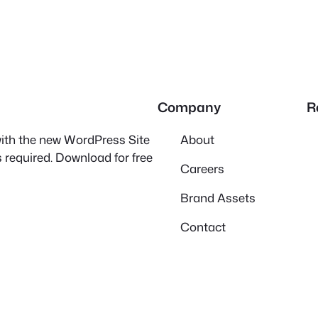
Company
R
 with the new WordPress Site
About
 required. Download for free
Careers
Brand Assets
Contact