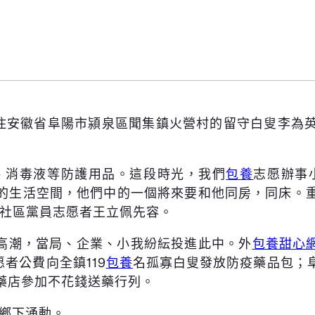
家住安徽省阜陽市潁泉區聞集鎮火營村的留守白叟李為
、消毒液等防護用品。這段時光，我們
包養
志愿辦事
的生活空間，他們中的一個將來要和他同房，同床。
社區黨員志愿者王立佩先容。
高潮，當局、企業、小我紛紜投進此中。外
包養甜心
者公費向全鎮119
包養
名孤寡白叟發放防疫藥品包；
家藥店參加不花錢送藥行列。
鄉下涌動。