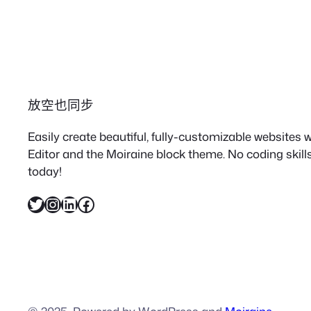
放空也同步
Easily create beautiful, fully-customizable websites
Editor and the Moiraine block theme. No coding skills
today!
X
Instagram
LinkedIn
Facebook