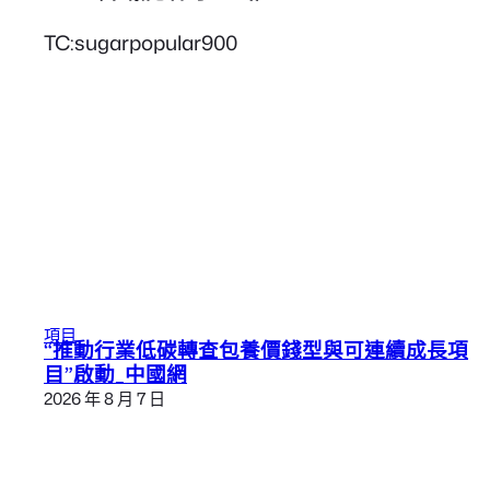
TC:sugarpopular900
項目
“推動行業低碳轉查包養價錢型與可連續成長項
目”啟動_中國網
2026 年 8 月 7 日