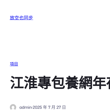
跳至主要內容
放空也同步
項目
江淮專包養網年
admin
·
2025 年 7 月 27 日