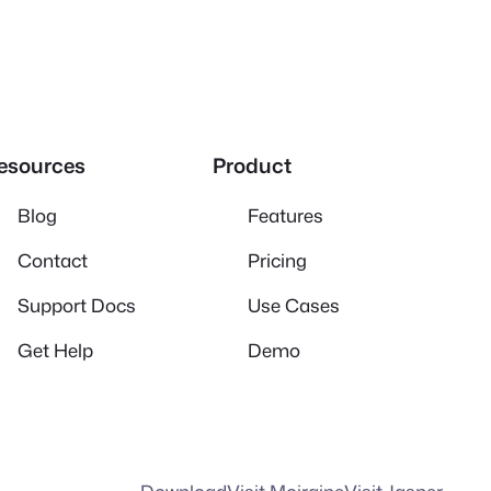
esources
Product
Blog
Features
Contact
Pricing
Support Docs
Use Cases
Get Help
Demo