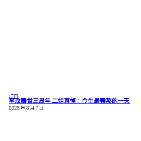
項目
李玟離世三周年 二姐哀悼：今生最難熬的一天
2026 年 8 月 7 日