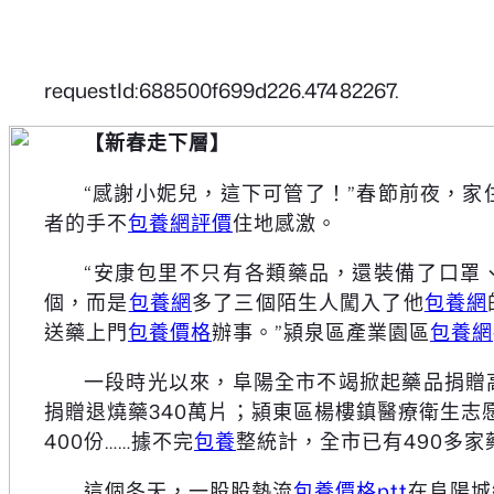
requestId:688500f699d226.47482267.
【新春走下層】
“感謝小妮兒，這下可管了！”春節前夜，
者的手不
包養網評價
住地感激。
“安康包里不只有各類藥品，還裝備了口罩
個，而是
包養網
多了三個陌生人闖入了他
包養網
送藥上門
包養價格
辦事。”潁泉區產業園區
包養網
一段時光以來，阜陽全市不竭掀起藥品捐贈
捐贈退燒藥340萬片；潁東區楊樓鎮醫療衛生志愿
400份……據不完
包養
整統計，全市已有490多
這個冬天，一股股熱流
包養價格ptt
在阜陽城