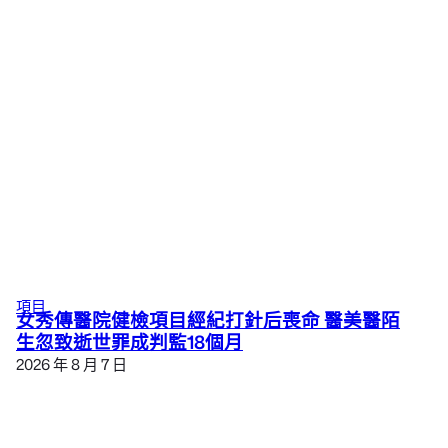
項目
女秀傳醫院健檢項目經紀打針后喪命 醫美醫陌
生忽致逝世罪成判監18個月
2026 年 8 月 7 日