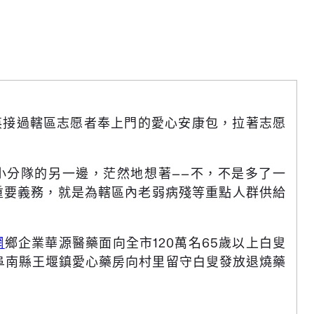
英接過轄區志愿者奉上門的愛心安康包，拉著志愿
小分隊的另一邊，茫然地想著——不，不是多了一
重要義務，就是為轄區內老弱病殘等重點人群供給
網
鄉企業華源醫藥面向全市120萬名65歲以上白叟
阜南縣王堰鎮愛心藥房向村里留守白叟發放退燒藥