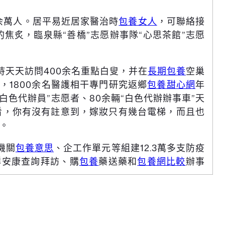
0余萬人。居平易近居家醫治時
包養女人
，可聯絡接
焦炙，臨泉縣“善橋”志愿辦事隊“心思茶館”志愿
持天天訪問400余名重點白叟，并在
長期包養
空巢
，1800余名醫護相干專門研究返鄉
包養甜心網
年
白色代辦員”志愿者、80余輛“白色代辦辦事車”天
你看，你有沒有註意到，嫁妝只有幾台電梯，而且也
。
機關
包養意思
、企工作單元等組建12.3萬多支防疫
群安康查詢拜訪、購
包養
藥送藥和
包養網比較
辦事