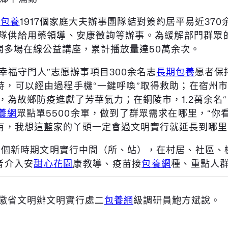
的
包養
1917個家庭大夫辦事團隊結對簽約居平易近37
隊供給用藥領導、安康徵詢等辦事。為緩解部門群眾的
開多場在線公益講座，累計播放量達50萬余次。
幸福守門人”志愿辦事項目300余名志
長期包養
愿者保
時，可以經由過程手機“一鍵呼喚”取得救助；在宿州市
為故鄉防疫進獻了芳華氣力；在銅陵市，1.2萬余名“
養網
眾點單5500余單，做到了群眾需求在哪里，“
有，我想這藍家的丫頭一定會過文明實行就延長到哪里
221個新時期文明實行中間（所、站），在村居、社區、
者介入安
甜心花園
康教導、疫苗接
包養網
種、重點人
安徽省文明辦文明實行處二
包養網
級調研員鮑方斌說。