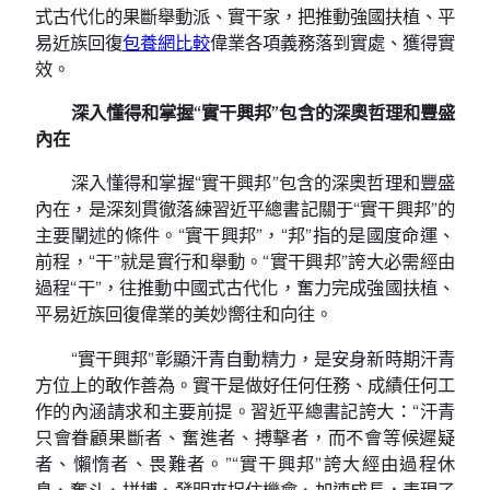
式古代化的果斷舉動派、實干家，把推動強國扶植、平
易近族回復
包養網比較
偉業各項義務落到實處、獲得實
效。
深入懂得和掌握“實干興邦”包含的深奧哲理和豐盛
內在
深入懂得和掌握“實干興邦”包含的深奧哲理和豐盛
內在，是深刻貫徹落練習近平總書記關于“實干興邦”的
主要闡述的條件。“實干興邦”，“邦”指的是國度命運、
前程，“干”就是實行和舉動。“實干興邦”誇大必需經由
過程“干”，往推動中國式古代化，奮力完成強國扶植、
平易近族回復偉業的美妙嚮往和向往。
“實干興邦”彰顯汗青自動精力，是安身新時期汗青
方位上的敢作善為。實干是做好任何任務、成績任何工
作的內涵請求和主要前提。習近平總書記誇大：“汗青
只會眷顧果斷者、奮進者、搏擊者，而不會等候遲疑
者、懶惰者、畏難者。”“實干興邦”誇大經由過程休
息、奮斗、拼搏、發明來捉住機會、加速成長，表現了