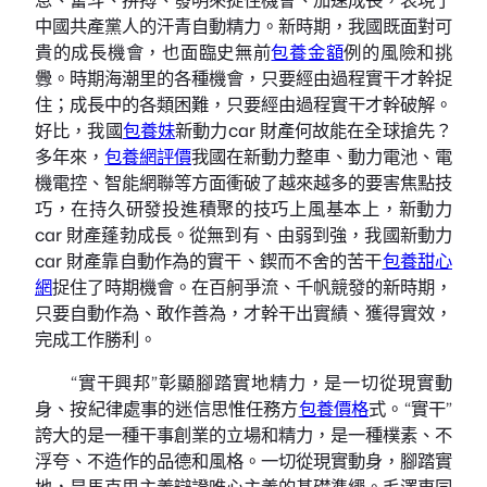
中國共產黨人的汗青自動精力。新時期，我國既面對可
貴的成長機會，也面臨史無前
包養金額
例的風險和挑
釁。時期海潮里的各種機會，只要經由過程實干才幹捉
住；成長中的各類困難，只要經由過程實干才幹破解。
好比，我國
包養妹
新動力car 財產何故能在全球搶先？
多年來，
包養網評價
我國在新動力整車、動力電池、電
機電控、智能網聯等方面衝破了越來越多的要害焦點技
巧，在持久研發投進積聚的技巧上風基本上，新動力
car 財產蓬勃成長。從無到有、由弱到強，我國新動力
car 財產靠自動作為的實干、鍥而不舍的苦干
包養甜心
網
捉住了時期機會。在百舸爭流、千帆競發的新時期，
只要自動作為、敢作善為，才幹干出實績、獲得實效，
完成工作勝利。
“實干興邦”彰顯腳踏實地精力，是一切從現實動
身、按紀律處事的迷信思惟任務方
包養價格
式。“實干”
誇大的是一種干事創業的立場和精力，是一種樸素、不
浮夸、不造作的品德和風格。一切從現實動身，腳踏實
地，是馬克思主義辯證唯心主義的基礎準繩。毛澤東同