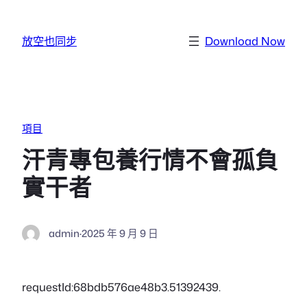
跳至主要內容
放空也同步
Download Now
項目
汗青專包養行情不會孤負
實干者
admin
·
2025 年 9 月 9 日
requestId:68bdb576ae48b3.51392439.