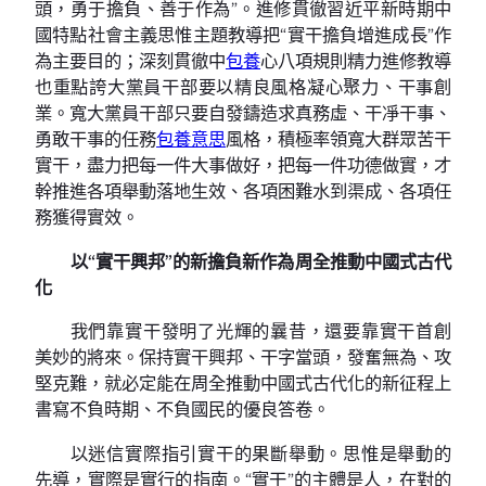
頭，勇于擔負、善于作為”。進修貫徹習近平新時期中
國特點社會主義思惟主題教導把“實干擔負增進成長”作
為主要目的；深刻貫徹中
包養
心八項規則精力進修教導
也重點誇大黨員干部要以精良風格凝心聚力、干事創
業。寬大黨員干部只要自發鑄造求真務虛、干凈干事、
勇敢干事的任務
包養意思
風格，積極率領寬大群眾苦干
實干，盡力把每一件大事做好，把每一件功德做實，才
幹推進各項舉動落地生效、各項困難水到渠成、各項任
務獲得實效。
以“實干興邦”的新擔負新作為周全推動中國式古代
化
我們靠實干發明了光輝的曩昔，還要靠實干首創
美妙的將來。保持實干興邦、干字當頭，發奮無為、攻
堅克難，就必定能在周全推動中國式古代化的新征程上
書寫不負時期、不負國民的優良答卷。
以迷信實際指引實干的果斷舉動。思惟是舉動的
先導，實際是實行的指南。“實干”的主體是人，在對的