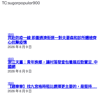
TC:sugarpopular900
項目
共赴防疫一線 即墨通濟街道一對夫妻森和診所體檢齊
心抗擊疫情
2026 年 8 月 9 日
項目
浙江天臺：青年進鄉，讓村落發查包養展后勁實足_中
國網
2026 年 8 月 9 日
項目
【趙寧寧】找九宮格時租比選擇更主要的，是堅持……
2026 年 8 月 9 日