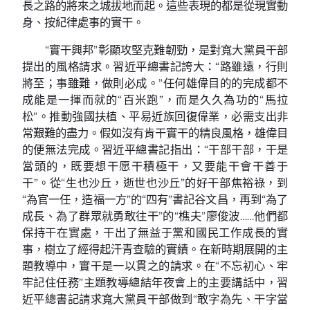
長之路的將來之城拔地而起。這些表現的都是從現實動
身、按紀律處事的實干。
“實干興邦”彰顯攻堅克難韌勁，是對寬大黨員干部
提出的風格請求。習近平總書記誇大：“路雖遠，行則
將至；事雖難，做則必成。”任何雄偉目的的完成都不
成能是一揮而就的“百米跑”，而是久久為功的“馬拉
松”。推動強國扶植、平易近族回復偉業，必需支出非
常艱難的盡力。假如沒有肯干實干的精良風格，雄偉目
的便無法完成。習近平總書記指出：“干部干部，干是
當頭的，既要想干愿干積極干，又要能干會干善于
干”。從“生也沙丘，逝世也沙丘”的好干部焦裕祿，到
“為官一任，造福一方”的“四有”書記谷文昌，再到“為了
成長、為了群眾就勇敢往干”的“樵夫”廖俊波……他們都
保持干在實處，干出了無益于黨和國民工作成長的實
事，樹立了經得起汗青查驗的實績。在新時期展開的主
題教導中，實干是一以貫之的請求。在“不忘初心、牢
牢記住任務”主題教導總結年夜會上的主要講話中，習
近平總書記請求寬大黨員干部做到“敢字為先、干字當