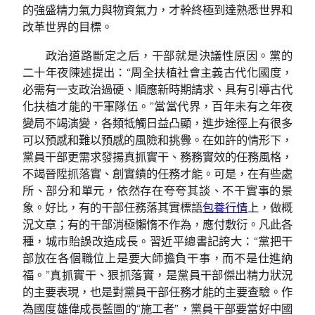
的強盛精力氣力與物資氣力，才幹終極到達熟悉世界和
改革世界的目標。
政治道路斷定之后，干部就是決議性原因。黨的
二十年夜陳述提出：“周全扶植社會主義古代化國度，
必需有一支政治過硬、順應新時期請求、具有引導古代
化扶植才能的干軍隊伍。”當當代界，百年未有之年夜
變局不竭演變，各類牴觸日益凸顯，進步途徑上有很多
可以預感和難以預感的風險和挑釁。在如許的情形下，
黨員干部更需求發揚真抓實干、務務實效的任務風格，
不竭晉陞抓落實、創實績的任務才能。可是，在有些處
所、部分和單元，依然存在夸夸其談、不干實事的景
象。好比，有的干部任務落其實標語
包養行情
上，做概
況文章；有的干部消極懶惰不作為，應付敷衍。凡此各
種，城市貽誤改造成長。習近平總書記誇大：“黨把干
部放在各個職位上是要大師擔負干事，而不是仕進納
福。”真抓實干、狠抓落實，是黨員干部傑出精力狀況
的主要表現，也是對黨員干部任務才能的主要查驗。作
為國度雄偉成長藍圖的“施工者”，黨員干部要當好中國