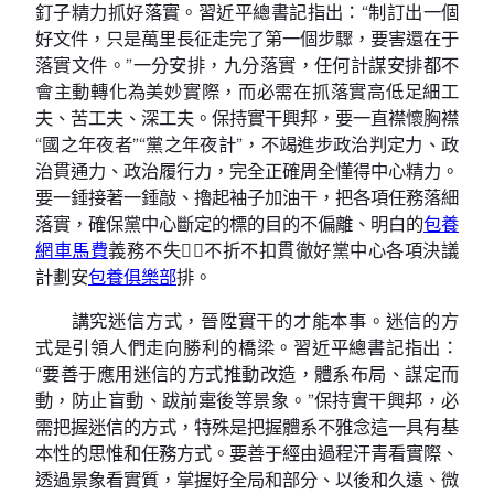
釘子精力抓好落實。習近平總書記指出：“制訂出一個
好文件，只是萬里長征走完了第一個步驟，要害還在于
落實文件。”一分安排，九分落實，任何計謀安排都不
會主動轉化為美妙實際，而必需在抓落實高低足細工
夫、苦工夫、深工夫。保持實干興邦，要一直襟懷胸襟
“國之年夜者”“黨之年夜計”，不竭進步政治判定力、政
治貫通力、政治履行力，完全正確周全懂得中心精力。
要一錘接著一錘敲、擼起袖子加油干，把各項任務落細
落實，確保黨中心斷定的標的目的不偏離、明白的
包養
網車馬費
義務不失，不折不扣貫徹好黨中心各項決議
計劃安
包養俱樂部
排。
講究迷信方式，晉陞實干的才能本事。迷信的方
式是引領人們走向勝利的橋梁。習近平總書記指出：
“要善于應用迷信的方式推動改造，體系布局、謀定而
動，防止盲動、跋前疐後等景象。”保持實干興邦，必
需把握迷信的方式，特殊是把握體系不雅念這一具有基
本性的思惟和任務方式。要善于經由過程汗青看實際、
透過景象看實質，掌握好全局和部分、以後和久遠、微