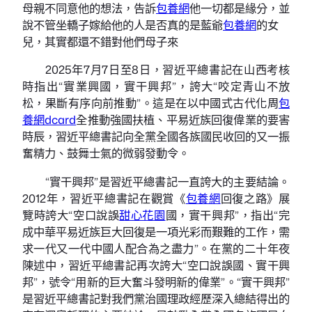
母親不同意他的想法，告訴
包養網
他一切都是緣分，並
說不管坐轎子嫁給他的人是否真的是藍爺
包養網
的女
兒，其實都還不錯對他們母子來
2025年7月7日至8日，習近平總書記在山西考核
時指出“實業興國，實干興邦”，誇大“咬定青山不放
松，果斷有序向前推動”。這是在以中國式古代化周
包
養網dcard
全推動強國扶植、平易近族回復偉業的要害
時辰，習近平總書記向全黨全國各族國民收回的又一振
奮精力、鼓舞士氣的微弱發動令。
“實干興邦”是習近平總書記一直誇大的主要結論。
2012年，習近平總書記在觀賞《
包養網
回復之路》展
覽時誇大“空口說誤
甜心花園
國，實干興邦”，指出“完
成中華平易近族巨大回復是一項光彩而艱難的工作，需
求一代又一代中國人配合為之盡力”。在黨的二十年夜
陳述中，習近平總書記再次誇大“空口說誤國、實干興
邦”，號令“用新的巨大奮斗發明新的偉業”。“實干興邦”
是習近平總書記對我們黨治國理政經歷深入總結得出的