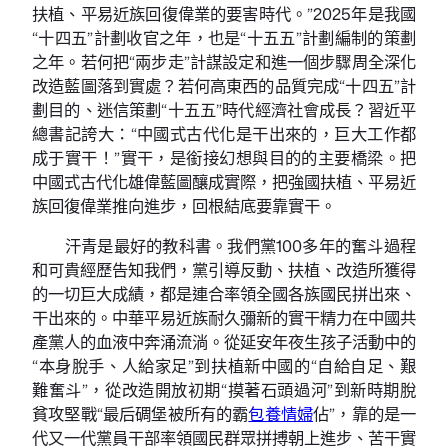
扶植、平易近族回復偉業的要害時代。”2025年是我國
“十四五”計劃收官之年，也是“十五五”計劃編制的策劃
之年。若何把“兩步走”計謀設定和進一個步驟周全深化
改造藍圖落到實處？若何高東西的品質完成“十四五”計
劃目的、迷信策劃“十五五”時代經濟社會成長？習近平
總書記誇大：“中國式古代化是干出來的，巨大工作都
成于實干！”實干，是銜接幻想與目的的主要橋梁。把
中國式古代化雄偉藍圖釀成實際，把強國扶植、平易近
族回復偉業推向進步，回根結底要靠實干。
汗青是最好的教科書。我們黨100多年的奮斗過程
和可貴經歷告知我們，黨引導反動、扶植、改造所獲得
的一切巨大成績，都是連合率領全國各族國民拼出來、
干出來的。中華平易近族耐久彌新的實干精力在中國共
產黨人的血液中奔涌流淌。從延安年夜生孩子活動中的
“本身脫手、人給家足”到扶植新中國的“自給自足、艱
難奮斗”，從改造開放初期“摸著石頭過河”到新時期脫
貧攻堅戰“最后碉堡被所有的霸
包養情婦
佔”，靠的是一
代又一代黨員干部率領國民群眾拼搏朝上進步、苦干實