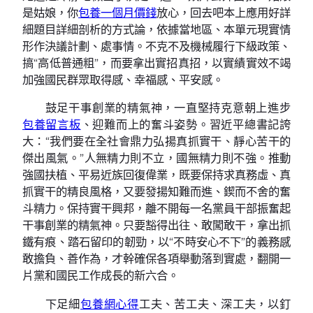
是姑娘，你
包養一個月價錢
放心，回去吧本上應用好詳
細題目詳細剖析的方式論，依據當地區、本單元現實情
形作決議計劃、處事情。不克不及機械履行下級政策、
搞“高低普通粗”，而要拿出實招真招，以實績實效不竭
加強國民群眾取得感、幸福感、平安感。
鼓足干事創業的精氣神，一直堅持克意朝上進步
包養留言板
、迎難而上的奮斗姿勢。習近平總書記誇
大：“我們要在全社會鼎力弘揚真抓實干、靜心苦干的
傑出風氣。”人無精力則不立，國無精力則不強。推動
強國扶植、平易近族回復偉業，既要保持求真務虛、真
抓實干的精良風格，又要發揚知難而進、鍥而不舍的奮
斗精力。保持實干興邦，離不開每一名黨員干部振奮起
干事創業的精氣神。只要豁得出往、敢闖敢干，拿出抓
鐵有痕、踏石留印的韌勁，以“不時安心不下”的義務感
敢擔負、善作為，才幹確保各項舉動落到實處，翻開一
片黨和國民工作成長的新六合。
下足細
包養網心得
工夫、苦工夫、深工夫，以釘