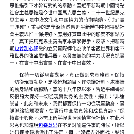
思惟指引下才幹有對的的舉動。習近平新時期中國特點
社會主義思惟是今世中國馬克思主義、二十一世紀馬克
思主義，是中漢文化和中國精力的時期精髓。保持“實
干興邦”，重要的是學深悟透習近平新時期中國特點社
會主義思惟，保持好、應用好貫串此中的態度不雅點方
式，真正把馬克思主義看家本事學得手，反駁。把新時
期
包養甜心網
黨的立異實際轉化為改革客觀世界和客不
雅世界的強盛思惟兵器，以發奮無為的精力狀況真抓實
干，在實干中出實績、在實干中出實效。
保持一切從現實動身，真正做到求真務虛。保持
一切從現實動身，是我們想題目、作決議計劃、處事情
的動身點和落腳點。黨的十八年夜以來，習近平總書記
反復誇大保持一切從現實動身的主要性，指出：“非論
曩昔、此刻和未來，我們都要保持一切從現實動身，實
際聯絡接觸現實，在實行中查驗真諦和成長真諦。”保
持實干興邦，必需正確掌握世情國情黨情社情，在此基
彩秀也知道現
包養意思
在不是討論這件事的時候，所以
她迅速冷靜地做出了決定，道：“奴婢去外面找，姑娘