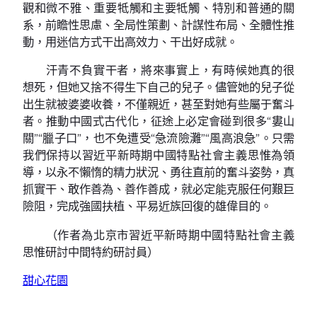
觀和微不雅、重要牴觸和主要牴觸、特別和普通的關
系，前瞻性思慮、全局性策劃、計謀性布局、全體性推
動，用迷信方式干出高效力、干出好成就。
汗青不負實干者，將來事實上，有時候她真的很
想死，但她又捨不得生下自己的兒子。儘管她的兒子從
出生就被婆婆收養，不僅親近，甚至對她有些屬于奮斗
者。推動中國式古代化，征途上必定會碰到很多“婁山
關”“臘子口”，也不免遭受“急流險灘”“風高浪急”。只需
我們保持以習近平新時期中國特點社會主義思惟為領
導，以永不懶惰的精力狀況、勇往直前的奮斗姿勢，真
抓實干、敢作善為、善作善成，就必定能克服任何艱巨
險阻，完成強國扶植、平易近族回復的雄偉目的。
（作者為北京市習近平新時期中國特點社會主義
思惟研討中間特約研討員）
甜心花園