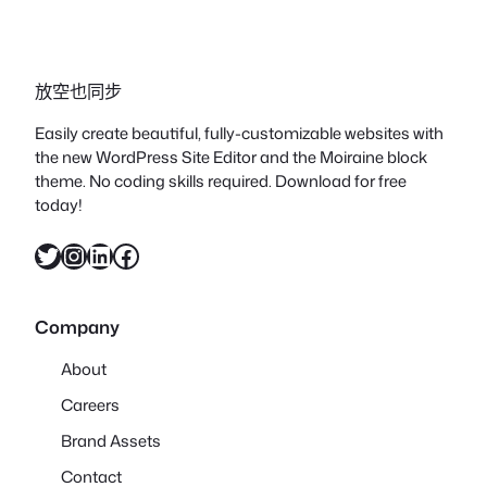
放空也同步
Easily create beautiful, fully-customizable websites with
the new WordPress Site Editor and the Moiraine block
theme. No coding skills required. Download for free
today!
X
Instagram
LinkedIn
Facebook
Company
About
Careers
Brand Assets
Contact