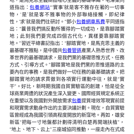
道指出：
包養網站
“‘實事’就是客不雅存在著的一切事
物，‘是’就是客不雅事物的外部聯絡接觸，即紀律
性，‘求’就是我們往研討。”鄧小
包養網車馬費
平同道指
出：“曩昔我們搞反動所獲得的一切成功，是靠腳踏實
地；此刻我們要完成四個古代化，異樣要靠腳踏實
地。”習近平總書記指出：“腳踏實地，是馬克思主義的
最基礎不雅點，是中國共
包養管道
產黨人熟悉世界、改
革世界的最基礎請求，是我們黨的基礎思惟方式、任務
方式、引導方式。”腳踏實地是我們黨的思惟道路的主
要內在的事務，是我們做好一切任務的最基礎請求。把
腳踏實地的請求貫徹到各項實行運動中往，就是“實
干”。好比，新時期我國自貿實驗區的創建，恰是從全
球商業周遭的狀況產生深入變更、國際經貿規定系統正
在重塑以及我國對外開放需求
包養
提質增效等現實前提
和現實需求動身作出的主要決議計劃。現在，自貿實驗
區曾經成為我國引領高程度開放的新窪地。再如，雄安
新區“把每一寸地盤都計劃得清明白楚再開端扶植”，
“地上、地下、云上”三座城協同推動，一座走內在式成