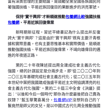
富有深奧哲理的主要結論，是鼓勵全黨全國各族國民向
著強國扶植、平易近族回復目的果斷進步的洪亮軍號。
保持“實干興邦”才幹順遂推動
包養網比較
強國扶植
包養網
、平易近族回復偉業
新時期新征程，習近平總書記為什么提出并反復
誇大“實干興邦”？這是由於“實干興邦”既有主要汗青根
據和實際意義，也有主要思惟基本和實際價值，是順遂
推動強國扶植、平易近族回復偉業，不竭向雄偉目的邁
進的年夜道正路。
黨的二十年夜陳述提出周全建成社會主義古代化
強國，總的計謀設定是分兩步走，即“從二〇二〇年到
二〇三五年基礎完成社會主義古代化；從二〇三五年到
本世紀中葉把我國建成強盛平易近主文明協調漂亮的社
會主義古代化強國”。黨的二十屆三中全會《決議》提
出：“以後和今后一個時代“那你為什麼最後把自己賣為
奴隸？”藍玉華驚喜萬分，
包養網VIP
沒想到自己的丫
鬟竟然是師父的女兒。是以中國式古代化周全推動強國