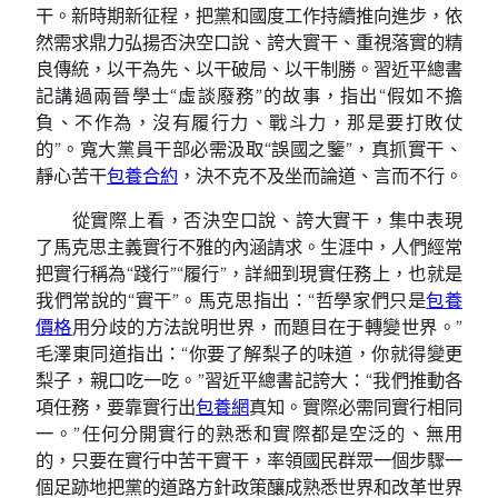
干。新時期新征程，把黨和國度工作持續推向進步，依
然需求鼎力弘揚否決空口說、誇大實干、重視落實的精
良傳統，以干為先、以干破局、以干制勝。習近平總書
記講過兩晉學士“虛談廢務”的故事，指出“假如不擔
負、不作為，沒有履行力、戰斗力，那是要打敗仗
的”。寬大黨員干部必需汲取“誤國之鑒”，真抓實干、
靜心苦干
包養合約
，決不克不及坐而論道、言而不行。
從實際上看，否決空口說、誇大實干，集中表現
了馬克思主義實行不雅的內涵請求。生涯中，人們經常
把實行稱為“踐行”“履行”，詳細到現實任務上，也就是
我們常說的“實干”。馬克思指出：“哲學家們只是
包養
價格
用分歧的方法說明世界，而題目在于轉變世界。”
毛澤東同道指出：“你要了解梨子的味道，你就得變更
梨子，親口吃一吃。”習近平總書記誇大：“我們推動各
項任務，要靠實行出
包養網
真知。實際必需同實行相同
一。”任何分開實行的熟悉和實際都是空泛的、無用
的，只要在實行中苦干實干，率領國民群眾一個步驟一
個足跡地把黨的道路方針政策釀成熟悉世界和改革世界