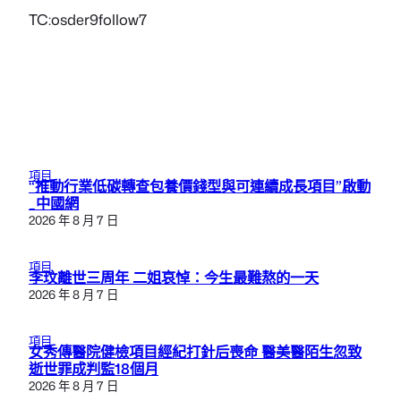
TC:osder9follow7
項目
“推動行業低碳轉查包養價錢型與可連續成長項目”啟動
_中國網
2026 年 8 月 7 日
項目
李玟離世三周年 二姐哀悼：今生最難熬的一天
2026 年 8 月 7 日
項目
女秀傳醫院健檢項目經紀打針后喪命 醫美醫陌生忽致
逝世罪成判監18個月
2026 年 8 月 7 日