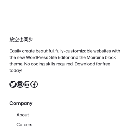
放空也同步
Easily create beautiful, fully-customizable websites with
the new WordPress Site Editor and the Moiraine block
theme. No coding skills required. Download for free
today!
X
Instagram
LinkedIn
Facebook
Company
About
Careers