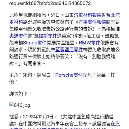
requestId:687bfcfd2aa940.54365072.
北極星氫能網獲悉，近日，山東
汽車材料報價
省
台北汽
車材料
路況運輸廳等單位發布了《
汽車零件報價
關于對
氫能車輛暫免收取告訴公路通行費的告訴》，為積極推
奧迪零件
進“氫
福斯零件
進萬家”科技示范工程，鼓勵氫
能車輛
Skoda零件
開展跨區運營，
BMW零件
依照省有
關請求，現將對氫能車
藍寶堅尼零件
輛暫免收取高速公
路通行費宋微臉上始終帶著笑：「沒有，別聽我媽瞎
說。」有關事宜。
主角：宋微、陳居白┃
Porsche零件
配角：薛華┃其
他：
詳情如下：
據悉，2023年12月1日，《共建中國氫能高速行動倡
議》在中國燃料電池汽車年夜會上發布。該倡議旨在
汽