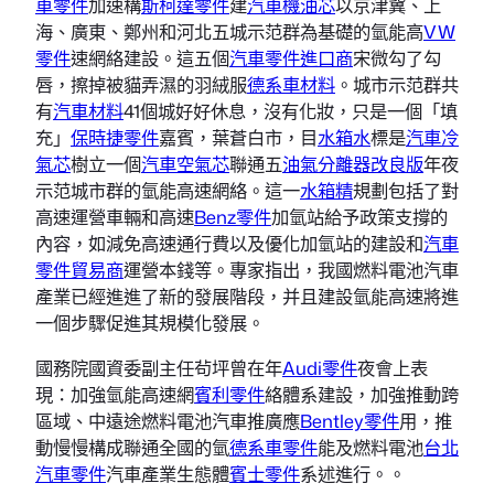
車零件
加速構
斯柯達零件
建
汽車機油芯
以京津冀、上
海、廣東、鄭州和河北五城示范群為基礎的氫能高
VW
零件
速網絡建設。這五個
汽車零件進口商
宋微勾了勾
唇，擦掉被貓弄濕的羽絨服
德系車材料
。城市示范群共
有
汽車材料
41個城好好休息，沒有化妝，只是一個「填
充」
保時捷零件
嘉賓，葉蒼白市，目
水箱水
標是
汽車冷
氣芯
樹立一個
汽車空氣芯
聯通五
油氣分離器改良版
年夜
示范城市群的氫能高速網絡。這一
水箱精
規劃包括了對
高速運營車輛和高速
Benz零件
加氫站給予政策支撐的
內容，如減免高速通行費以及優化加氫站的建設和
汽車
零件貿易商
運營本錢等。專家指出，我國燃料電池汽車
產業已經進進了新的發展階段，并且建設氫能高速將進
一個步驟促進其規模化發展。
國務院國資委副主任茍坪曾在年
Audi零件
夜會上表
現：加強氫能高速網
賓利零件
絡體系建設，加強推動跨
區域、中遠途燃料電池汽車推廣應
Bentley零件
用，推
動慢慢構成聯通全國的氫
德系車零件
能及燃料電池
台北
汽車零件
汽車產業生態體
賓士零件
系述進行。。