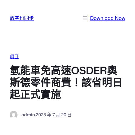
跳至主要內容
放空也同步
Download Now
項目
氫能車免高速OSDER奧
斯德零件商費！該省明日
起正式實施
admin
·
2025 年 7 月 20 日