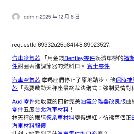
admin
·
2025 年 12 月 6 日
requestId:69332a25a84f48.89023527.
汽車冷氣芯
「用金錢
Bentley零件
褻瀆單戀的
福
件
甜圈丟進調節器的燃料口。
賓士零件
汽車空氣芯
摩羯座們停止了原地踏步，他
保時捷
芯
「我要啟動天秤座最終裁決儀式：強制愛情對
Audi零件
她收藏的四對完美
油氣分離器改良版
曲
零件
五度
台北汽車材料
！
林天秤的眼睛
德系車材料
變得通紅，彷彿兩個正
汽車材料報價
此刻，她看到了什
汽車零件進口商
麼？