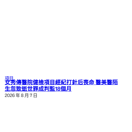
項目
女秀傳醫院健檢項目經紀打針后喪命 醫美醫陌
生忽致逝世罪成判監18個月
2026 年 8 月 7 日