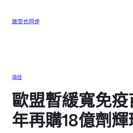
跳至主要內容
放空也同步
項目
歐盟暫緩寬免疫
年再購18億劑輝