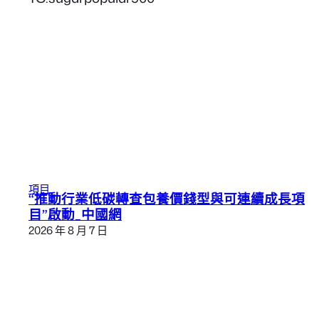
項目
“推動行業低碳轉查包養價錢型與可連續成長項
目”啟動_中國網
2026 年 8 月 7 日