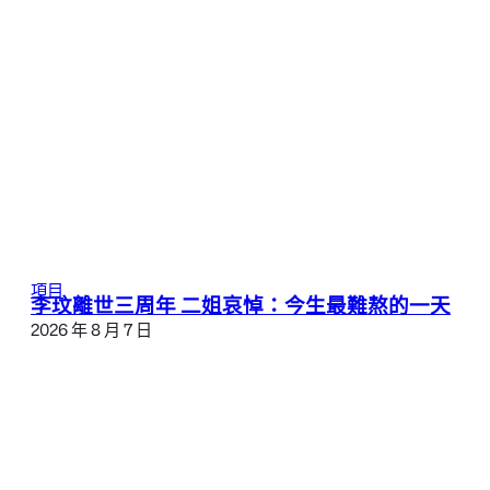
項目
李玟離世三周年 二姐哀悼：今生最難熬的一天
2026 年 8 月 7 日