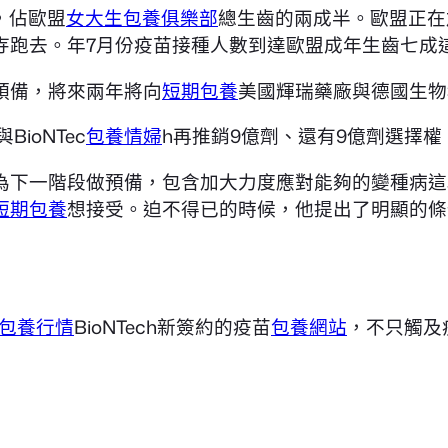
，佔歐盟
女大生包養俱樂部
總生齒的兩成半。歐盟正在
寺跑去。年7月份疫苗接種人數到達歐盟成年生齒七成
預備，將來兩年將向
短期包養
美國輝瑞藥廠與德國生物科
ioNTec
包養情婦
h再推銷9億劑、還有9億劑選擇權
為下一階段做預備，包含加大力度應對能夠的變種病這
短期包養
想接受。迫不得已的時候，他提出了明顯的條
包養行情
BioNTech新簽約的疫苗
包養網站
，不只觸及