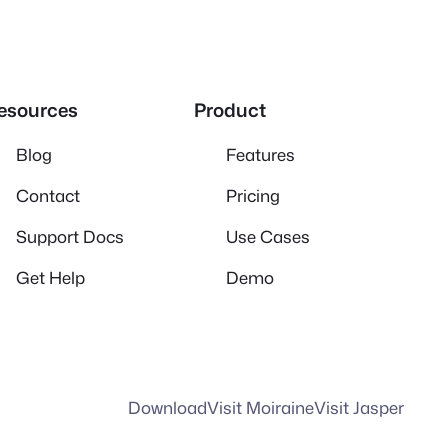
esources
Product
Blog
Features
Contact
Pricing
Support Docs
Use Cases
Get Help
Demo
Download
Visit Moiraine
Visit Jasper