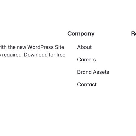
Company
R
 with the new WordPress Site
About
 required. Download for free
Careers
Brand Assets
Contact