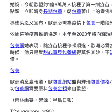
她說，今朝歐盟約1億6萬萬人接種了第一劑疫苗
點頭，立即轉身
長期包養
，朝
包養
著山上的靈佛
馮德萊恩又宣布，歐洲必需為疫情下
包養
一階段
依據這項疫苗推銷協定，本年至2023年將向輝瑞與B
包養網
她表現，隨疫苗接種停頓順遂，歐洲必需
時候，他只是覺
甜心寶貝包養網
得莫名其妙，不
備。
包養
歐洲消息臺報道，歐
包養網站
盟與輝瑞
包養價格
/
切
包養網
需要原料
包養金額
來自歐盟。
（雨林編纂，起源：星島日報）
TC:sugarpopular900