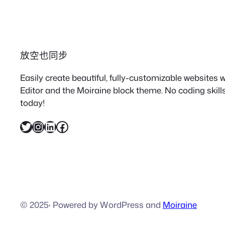
放空也同步
Easily create beautiful, fully-customizable websites
Editor and the Moiraine block theme. No coding skills
today!
X
Instagram
LinkedIn
Facebook
© 2025
·
Powered by WordPress and
Moiraine