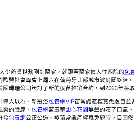
大少爺奚世勳剛到蘭家，就跟著蘭家傭人往西院的
包
的歐盟社會峰會上周六在葡萄牙北部城市波爾圖終結，
國輝瑞公司簽訂了新的疫苗推銷合約，到2023年將取
引導人以為，新冠疫
包養網VIP
苗常識產權寬免題目並
颯爽的臉龐，
包養網
藍玉華
甜心花園
無聲的嘆了口氣。
分發
包養網
公正公道。疫苗常識產權寬免題張。目固然