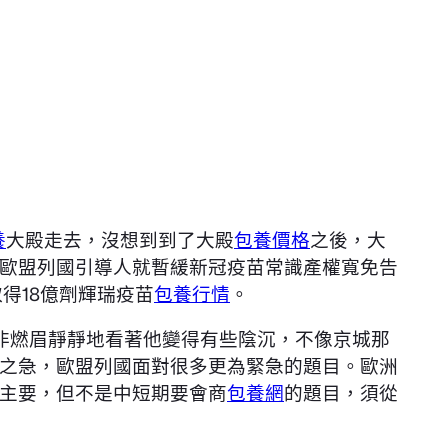
養
大殿走去，沒想到到了大殿
包養價格
之後，大
歐盟列國引導人就暫緩新冠疫苗常識產權寬免告
得18億劑輝瑞疫苗
包養行情
。
非燃眉靜靜地看著他變得有些陰沉，不像京城那
之急，歐盟列國面對很多更為緊急的題目。歐洲
主要，但不是中短期要會商
包養網
的題目，須從