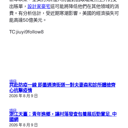
出賬單，
設計家豪宅
這可能將降低他們在其他領域的消
費。有分析估計，受近期寒潮影響，美國的經濟損失可
能高達50億美元。
TC:jiuyi9follow8
項目
共赴防疫一線 即墨通濟街道一對夫妻森和診所體檢齊
心抗擊疫情
2026 年 8 月 9 日
項目
浙江天臺：青年進鄉，讓村落發查包養展后勁實足_中
國網
2026 年 8 月 9 日