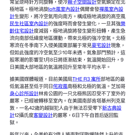
常呈逆時針方向旋轉，使冷
親子空間設計
空氣鎖定在北
極地區。極地渦旋
loft風室內設計
偶爾會發
禪風室內設
計
生變形，將冷空氣甩向南方。構成極地渦旋的高空風
民生社區室內設計
的強度時而會發生變化，一旦其強
樂
齡住宅設計
度減弱，極地渦旋將發生變形扭轉，產生急
流向南部低緯度地區運動，帶來北極的強冷空氣。北極
寒流在冬季南下入侵美國東部屬于常見
豪宅設計
現象，
但如此強度的冷空氣至少10年未遇。氣象部門預計，這
股寒潮的影響至1月8日將逐漸結束，氣溫開始回升，9
日美國大部地區的氣溫將回升至常年平均水平。
據美國媒體報道，目前美國局
THE R3 寓所
部地區的最
低氣溫甚至低于同日
侘寂風
南極和北極的氣溫。芝加哥
身心診所設計
林肯公園的一只北極熊因忍受不了室外的
嚴寒，已經被轉移至室內。在美國南部肯塔基州列克星
敦，一名42歲的越獄犯人由于無法忍受零下
新古典設
計
12攝氏度
客變設計
的嚴寒，6日下午自首后返回監
獄。
新年以來，全美約有2億人將面對因取暖陡然上升的支