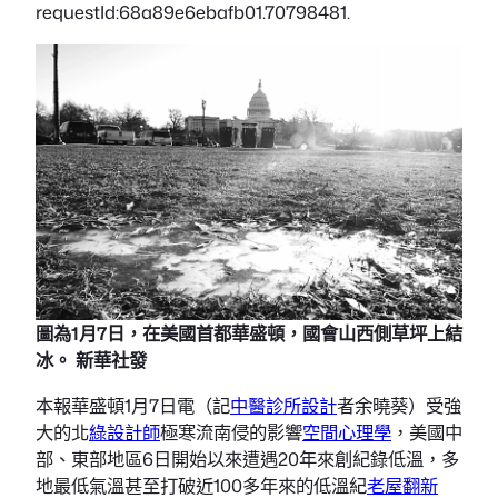
requestId:68a89e6ebafb01.70798481.
圖為1月7日，在美國首都華盛頓，國會山西側草坪上結
冰。 新華社發
本報華盛頓1月7日電（記
中醫診所設計
者余曉葵）受強
大的北
綠設計師
極寒流南侵的影響
空間心理學
，美國中
部、東部地區6日開始以來遭遇20年來創紀錄低溫，多
地最低氣溫甚至打破近100多年來的低溫紀
老屋翻新