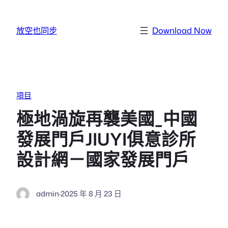
跳至主要內容
放空也同步
Download Now
項目
極地渦旋再襲美國_中國
發展門戶JIUYI俱意診所
設計網－國家發展門戶
admin
·
2025 年 8 月 23 日