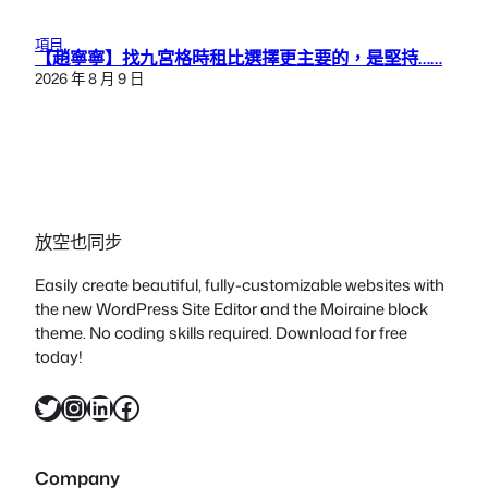
項目
【趙寧寧】找九宮格時租比選擇更主要的，是堅持……
2026 年 8 月 9 日
放空也同步
Easily create beautiful, fully-customizable websites with
the new WordPress Site Editor and the Moiraine block
theme. No coding skills required. Download for free
today!
X
Instagram
LinkedIn
Facebook
Company