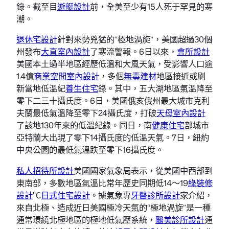
錄。截至目
遊艇設計
前，全美至少有15人死于罕見的寒
潮。
退休宅設計
針對來勢兇猛的“極地渦旋”，美國超過30個
州發布
大直室內設計
了寒流警報。6日以來，
會所設計
美國本土過半地區經歷低溫和大風天氣，受影響人口逾
1.4億
商業空間室內設計
，多個
無毒建材
地區接近或刷
新當地低溫紀
養生住宅
錄。其中，五大湖地區氣溫降至
零下二三十攝氏度。6日，美國俄亥俄州最大城市克利
夫蘭最低氣溫降至零下24攝氏度，打破
天母室內設計
了該地130年來的低溫紀錄。同日，南
健康住宅
部城市
亞特蘭大出現了零下14攝氏度的低溫天氣。7日，紐約
中央公園的最低氣溫跌至零下16攝氏度。
私人招待所設計
美國國家氣象局表示，從美國中西部到
東南部，多數地區氣溫比常年歷史同期低14～19
綠裝修
設計
℃
日式住宅設計
。據氣象專
牙醫診所設計
家介紹，
來自北極、造成近日美國極冷天氣的“極地渦旋”是一種
通常環繞北極地區的極地低氣壓系統，
醫美診所設計
通