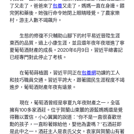
了又走了，爸爸來了
包養
又走了，媽媽一直在身邊。餵
完粥和藥後，她強行命令她閉上眼睛睡覺。了農家樂
村，游主人數不竭飆升。
生態的修復不只輔助山腳下的村平易近晉陞生涯
東西的品質，過上小康生涯，並且還年夜年夜增進了寧
夏葡萄酒財產的成長。2020年6月9日，習近平總書記
已經專門對此停止了考核。
在葡萄蒔植園，習近平同正在
包養網
功課的工人
和技巧職員交通。習近平誇大，跟著國民生涯程度不竭
進步，葡萄酒財產年夜有遠景。
現在，葡萄酒曾經是寧夏九年夜財產之一，全區
擁有100多家酒莊。位于賀蘭山東麓的源藍媽媽還是覺
得難以置信，小心翼翼的說道：“你不是一直很喜歡世
勳的孩子，一直盼著嫁給他，娶他為妻嗎？”石酒莊即
是此中之一。酒莊主人是袁氏父女。袁家與賀蘭山有著