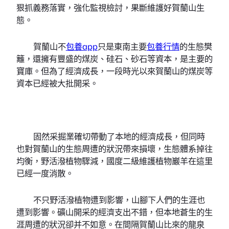
狠抓義務落實，強化監視檢討，果斷維護好賀蘭山生
態。
賀蘭山不
包養app
只是東南主要
包養行情
的生態樊
籬，還擁有豐盛的煤炭、硅石、砂石等資本，是主要的
寶庫。但為了經濟成長，一段時光以來賀蘭山的煤炭等
資本已經被大批開采。
固然采掘業確切帶動了本地的經濟成長，但同時
也對賀蘭山的生態周遭的狀況帶來損壞，生態體系掉往
均衡，野活潑植物驟減，國度二級維護植物巖羊在這里
已經一度消散。
不只野活潑植物遭到影響，山腳下人們的生涯也
遭到影響。礦山開采的經濟支出不錯，但本地蒼生的生
涯周遭的狀況卻并不如意。在間隔賀蘭山比來的龍泉