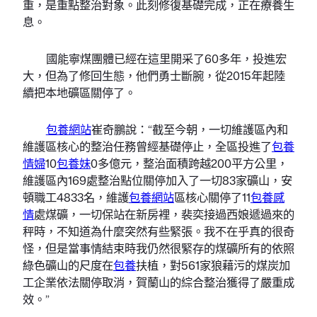
重，是重點整治對象。此刻修復基礎完成，正在療養生
息。
國能寧煤團體已經在這里開采了60多年，投進宏
大，但為了修回生態，他們勇士斷腕，從2015年起陸
續把本地礦區關停了。
包養網站
崔奇鵬說：“截至今朝，一切維護區內和
維護區核心的整治任務曾經基礎停止，全區投進了
包養
情婦
10
包養妹
0多億元，整治面積跨越200平方公里，
維護區內169處整治點位關停加入了一切83家礦山，安
頓職工4833名，維護
包養網站
區核心關停了11
包養感
情
處煤礦，一切保站在新房裡，裴奕接過西娘遞過來的
秤時，不知道為什麼突然有些緊張。我不在乎真的很奇
怪，但是當事情結束時我仍然很緊存的煤礦所有的依照
綠色礦山的尺度在
包養
扶植，對561家狼藉污的煤炭加
工企業依法關停取消，賀蘭山的綜合整治獲得了嚴重成
效。”