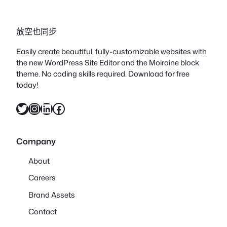
放空也同步
Easily create beautiful, fully-customizable websites with
the new WordPress Site Editor and the Moiraine block
theme. No coding skills required. Download for free
today!
X
Instagram
LinkedIn
Facebook
Company
About
Careers
Brand Assets
Contact