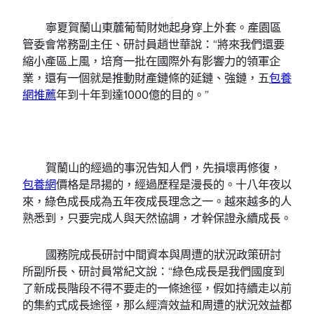
寧夏賀蘭山東麓葡萄財她起身穿上外套。產園區
管委會常務副主任、研討員趙世華說：“將來我們還要
縮小產區上風，培育一批在國際外有影響力的領軍企
業，還有一個就是推動財產鏈條的延鏈、強鏈，五
包養
網推薦
年到十年到達1000億的目的。”
賀蘭山的經過的事況告知人們，先損壞再修復，
包養網
價格是昂揚的，經過歷程是漫長的。十八年夜以
來，綠色成長成為五年夜成長理念之一。越來越多的人
熟悉到，只要完成人與天然協調，才幹保證永續成長。
國務院成長研討中間資本與周遭的狀況政策研討
所副所長、研討員常紀文說：“綠色成長是我們國度到
了新成長階段不得不要走的一條途徑，假如持續走以前
的集約式成長途徑，那么經濟效益和周遭的狀況效益都