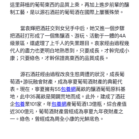
這里蒔植的葡萄東西的品質上乘，再加上進步前輩的釀
制工藝，是以源石酒莊的葡萄酒在國際上屢獲殊榮。
當袁輝把酒莊交到女兒手中后，她又進一個步驟
把酒莊打形成了一個集釀酒、游玩、活動于一體的4A
級景區，還處理了上千人的失業題目。袁家經由過程幾
代人的盡力也更明白地熟悉到，只要成長，才幹完成小
康；只要綠色，才幹保證高東西的品質成長。
源石酒莊經由過程改良生態周遭的狀況，成長葡
萄酒+游玩融會財產，成為寧夏葡萄酒財產的典範代
表。現在，寧夏擁有55
包養網
萬畝的釀酒葡萄原料基
地，此中35萬畝是開闢荒地而成。此外，建成了酒莊
企
包養
業101家，年
包養網
產葡萄酒1.3億瓶，綜合產值
近300億元，葡萄酒財產曾經成為寧夏九年夜財產之
一。綠色，曾經成為周全小康的光鮮底色。