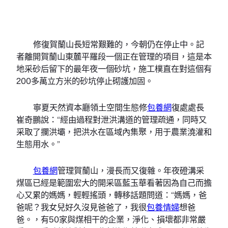
修復賀蘭山長短常艱難的，今朝仍在停止中。記
者離開賀蘭山東麓平羅段一個正在管理的項目，這是本
地采砂后留下的最年夜一個砂坑，施工樸直在對這個有
200多萬立方米的砂坑停止砌護加固。
寧夏天然資本廳領土空間生態修
包養網
復處處長
崔奇鵬說：“經由過程對泄洪溝道的管理疏通，同時又
采取了攔洪壩，把洪水在區域內集聚，用于農業澆灌和
生態用水。”
包養網
管理賀蘭山，漫長而又復雜。年夜磴溝采
煤區已經是範圍宏大的開采區藍玉華看著因為自己而擔
心又累的媽媽，輕輕搖頭，轉移話題問道：“媽媽，爸
爸呢？我女兒好久沒見爸爸了，我很
包養情婦
想爸
爸。，有50家與煤相干的企業，淨化、損壞都非常嚴