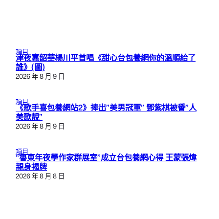
項目
津夜嘉韶華楊川平首唱《甜心台包養網你的溫順給了
誰》(圖)
2026 年 8 月 9 日
項目
《歌手喜包養網站2》捧出”美男冠軍” 鄧紫棋被譽”人
美歌靚”
2026 年 8 月 9 日
項目
“魯東年夜學作家群展室”成立台包養網心得 王蒙張煒
親身揭牌
2026 年 8 月 8 日