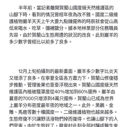
半年前，當記者離開賀蘭山國度級天然維護區的
山腳下時，看到的情況曾經年夜為改不雅。國度二級維
護植物巖羊天天上午大要九點鐘擺佈的時辰就會從山高
低來喝水、吃草、彌補鹽分。據本地林業部分任務職員
先容，由於賀蘭山生態周遭的狀況的改良，此刻巖羊的
多少數字曾經比以前多了良多。
12月上旬拍攝到的最新畫面，巖羊多少數字比炎天
又增添了良多。在寧夏全區各方盡力下，賀蘭山修復穩
步推動，管理後果也垂垂浮現出來。賀蘭山國度級天然
維護區內植被籠罩度從40％增加到60%擺佈。巖羊由
曩昔的7000只增添到4萬只擺佈，賀蘭山已成為世界
上巖羊分布密度最年夜的地域之一。此外，黑鸛、金
雕、馬鹿等數十種國度一、二級維護植物也越來越多。
生態修復不只讓野活潑物們掉而復得，也讓山腳下的人
們受害。由於生態好了，龍泉村此刻全部村釀成醫生來