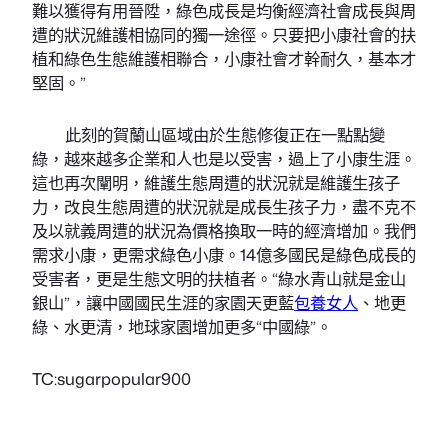
難以獲得有用晉陞，綠色成長是均衡經濟社會成長與周
遭的狀況維護相協同的獨一途徑。只要把小康社會的扶
植和綠色生態維護相聯合，小康社會才幹耐久，基本才
堅固。”
此刻的賀蘭山區域由於生態修復正在一點點變
綠，越來越多企業和人也是以受害，過上了小康生涯。
這也再次闡明，維護生態周遭的狀況就是維護生孩子
力，改良生態周遭的狀況就是成長生孩子力，盡不克不
及以就義周遭的狀況為價格換取一時的經濟增加。我們
需求小康，更需求綠色小康。14億多國民是綠色成長的
受害者，更是生態文明的扶植者。“綠水青山就是金山
銀山”，讓中國國民生涯的家園天更藍
包養女人
、地更
綠、水更清，地球家園增加更多“中國綠”。
TC:sugarpopular900