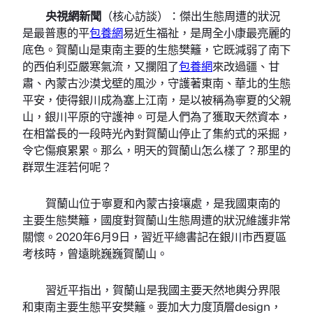
央視網新聞
（核心訪談）：傑出生態周遭的狀況
是最普惠的平
包養網
易近生福祉，是周全小康最亮麗的
底色。賀蘭山是東南主要的生態樊籬，它既減弱了南下
的西伯利亞嚴寒氣流，又攔阻了
包養網
來改過疆、甘
肅、內蒙古沙漠戈壁的風沙，守護著東南、華北的生態
平安，使得銀川成為塞上江南，是以被稱為寧夏的父親
山，銀川平原的守護神。可是人們為了獲取天然資本，
在相當長的一段時光內對賀蘭山停止了集約式的采掘，
令它傷痕累累。那么，明天的賀蘭山怎么樣了？那里的
群眾生涯若何呢？
賀蘭山位于寧夏和內蒙古接壤處，是我國東南的
主要生態樊籬，國度對賀蘭山生態周遭的狀況維護非常
關懷。2020年6月9日，習近平總書記在銀川市西夏區
考核時，曾遠眺巍巍賀蘭山。
習近平指出，賀蘭山是我國主要天然地輿分界限
和東南主要生態平安樊籬。要加大力度頂層design，