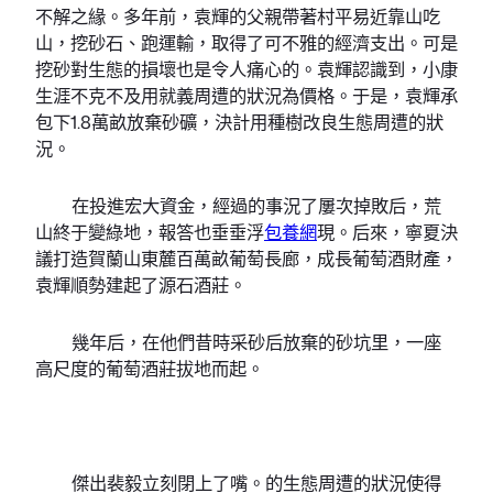
不解之緣。多年前，袁輝的父親帶著村平易近靠山吃
山，挖砂石、跑運輸，取得了可不雅的經濟支出。可是
挖砂對生態的損壞也是令人痛心的。袁輝認識到，小康
生涯不克不及用就義周遭的狀況為價格。于是，袁輝承
包下1.8萬畝放棄砂礦，決計用種樹改良生態周遭的狀
況。
在投進宏大資金，經過的事況了屢次掉敗后，荒
山終于變綠地，報答也垂垂浮
包養網
現。后來，寧夏決
議打造賀蘭山東麓百萬畝葡萄長廊，成長葡萄酒財產，
袁輝順勢建起了源石酒莊。
幾年后，在他們昔時采砂后放棄的砂坑里，一座
高尺度的葡萄酒莊拔地而起。
傑出裴毅立刻閉上了嘴。的生態周遭的狀況使得