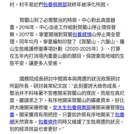
村，村平易近們
包養俱樂部
就終年被淨化所困。
賀蘭山到了必需整治的時辰，中心對此高度器
重。2016年，中心派收工作組對賀蘭山停止環保督
察。2017年，寧夏開端對賀蘭
包養感情
山停止周全管
理。同年10月，寧夏編制印發了《賀蘭山、六盤山、羅
山生態維護修復專項計劃（2020-2025年）》，打算
在五年內打消境內重要山脈的題目，保證東南地域的生
態平安，讓更多人受害。
國務院成長研討中間資本與周遭的狀況政策研討
所副所長、研討員常紀文說：“此刻要誇大綠色成長，
整治并不料味著不答應開采賀蘭山的煤炭，而是在高尺
度、嚴請求之下，有序地開采賀蘭山的礦產資本。好比
誇大邊開采邊修復，
女大生包養俱樂部
邊開采邊管理
包
養
，開采獲得有用把控，只要如許既有序地開采了
包養
網
天然資本，
包養條件
同時又維護了生態周遭的狀況，
別的經濟效益也會更好。”