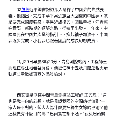
習
包養
近平總書記還深入闡釋了中國夢的焦點要
義。他指出，完成中華平易近族巨大回復的中國夢，就
是要完成國度強盛、平易近族復興、國民幸福。汗青照
進實際，新時期的逐夢之路，從這里出發。十年來，中
國國民在中國共產黨的指引下，擼起袖子加油干，中國
夢逐步完成，小我夢也跟著國度的成長幻想成真。
11月29日早晨8時20分，青島測控站內，工程師王
興理正專注地看著屏幕，他擔任神十五號飛船運載火箭
軌道丈量數據東西的品質檢討。
西安衛星測控中間青島測控站工程師 王興理：“這
也是我一向的幻想，就是見證我國的空間站從無到“一
家人是不對的，藍大人為什麼要把獨生女嫁給巴爾？他
這樣做有什麼目的嗎？巴爾實在想不通。”裴毅眉頭緊