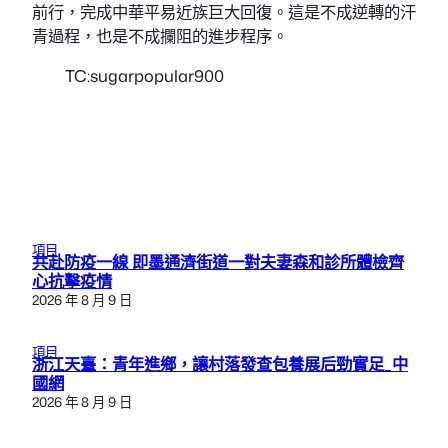
前行，完成中華平易近族巨大回復。這是不成逆轉的汗
青過程，也是不成攔阻的進步程序。
TC:sugarpopular900
項目
共赴防疫一線 即墨通濟街道一對夫妻森和診所體檢齊
心抗擊疫情
2026 年 8 月 9 日
項目
浙江天臺：青年進鄉，讓村落發查包養展后勁實足_中
國網
2026 年 8 月 9 日