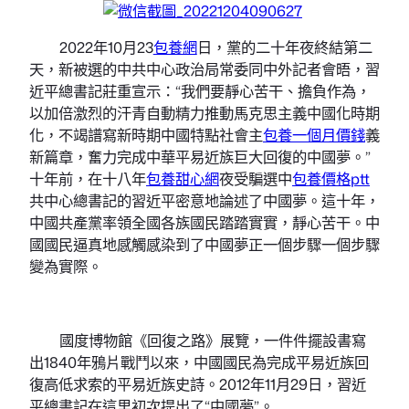
2022年10月23
包養網
日，黨的二十年夜終結第二
天，新被選的中共中心政治局常委同中外記者會晤，習
近平總書記莊重宣示：“我們要靜心苦干、擔負作為，
以加倍激烈的汗青自動精力推動馬克思主義中國化時期
化，不竭譜寫新時期中國特點社會主
包養一個月價錢
義
新篇章，奮力完成中華平易近族巨大回復的中國夢。”
十年前，在十八年
包養甜心網
夜受騙選中
包養價格ptt
共中心總書記的習近平密意地論述了中國夢。這十年，
中國共產黨率領全國各族國民踏踏實實，靜心苦干。中
國國民逼真地感觸感染到了中國夢正一個步驟一個步驟
變為實際。
國度博物館《回復之路》展覽，一件件擺設書寫
出1840年鴉片戰鬥以來，中國國民為完成平易近族回
復高低求索的平易近族史詩。2012年11月29日，習近
平總書記在這里初次提出了“中國夢”。