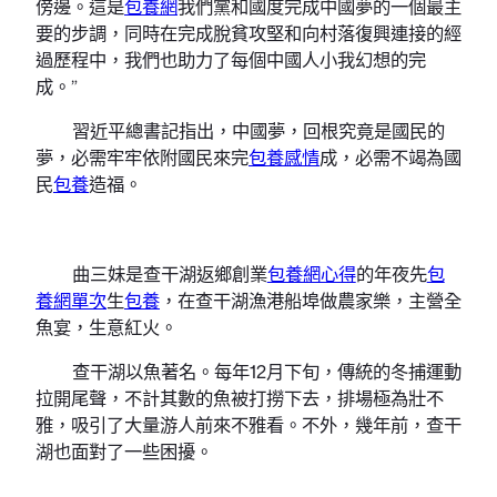
傍邊。這是
包養網
我們黨和國度完成中國夢的一個最主
要的步調，同時在完成脫貧攻堅和向村落復興連接的經
過歷程中，我們也助力了每個中國人小我幻想的完
成。”
習近平總書記指出，中國夢，回根究竟是國民的
夢，必需牢牢依附國民來完
包養感情
成，必需不竭為國
民
包養
造福。
曲三妹是查干湖返鄉創業
包養網心得
的年夜先
包
養網單次
生
包養
，在查干湖漁港船埠做農家樂，主營全
魚宴，生意紅火。
查干湖以魚著名。每年12月下旬，傳統的冬捕運動
拉開尾聲，不計其數的魚被打撈下去，排場極為壯不
雅，吸引了大量游人前來不雅看。不外，幾年前，查干
湖也面對了一些困擾。