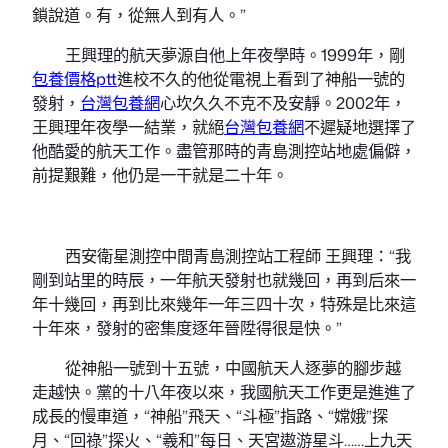
鎖說道。有，從無人到有人。”
王興理的航天夢源自他上年夜學時。1999年，剛
包養價格ptt
進校不久的他從電視上看到了神船一號的
發射，
台灣包養網
心坎久久不克不及安靜。2002年，
王興理年夜學一結業，就絕
台灣包養網
不遲疑地選擇了
他酷愛的航天工作。盡管那時的青島測控站地處偏僻，
前提艱難，他仍是一干就是二十年。
西安衛星測控中間青島測控站工程師 王興理：“我
剛到站里的時辰，一年航天發射也就幾回，再到后來一
年十幾回，再到比來幾年一年三四十次，特殊是比來這
十年來，發射的密集度逐年晉陞得很是快。”
從神船一號到十五號，中國航天人逐夢的腳步越
走越快。黨的十八年夜以來，我國航天工作更是進進了
成長的慢車道，“神船”飛天、“斗極”指路、“嫦娥”探
月、“回祿”探火、“羲和”每日、天宮遨游星斗……上九天