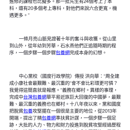
進修的課程也比擬多。那一批先生有24個考上了本
科，還有20多個考上專科，對他們來說六合更寬，機
遇更多。”
一條月亮山脈見證著十年的奮斗與收獲。從山里
到山外，從年幼到芳華，石水燕他們正追隨時期的程
序，一個步驟一個步驟
包養網
完成本身的幻想。
中心黨校（國度行政學院）傳授 洪向華：“周全建
成小康社會最艱難、最沉重的“會不會比彩環更可憐？
我覺得這簡直就是報應。”義務在鄉村。異樣的事理，
完成中
台灣包養網
華平易近族巨大回復的中國夢，最艱
難、最沉重的義務也在鄉村。十八年夜以來，黨和國度
把脫貧
包養
攻堅擺在一個很是主要的地位，從2013年
開端，提出了精
包養網
準扶貧計謀，一個步驟一個足
跡，大批的人力、物力和財力投進到脫貧攻堅經過歷程