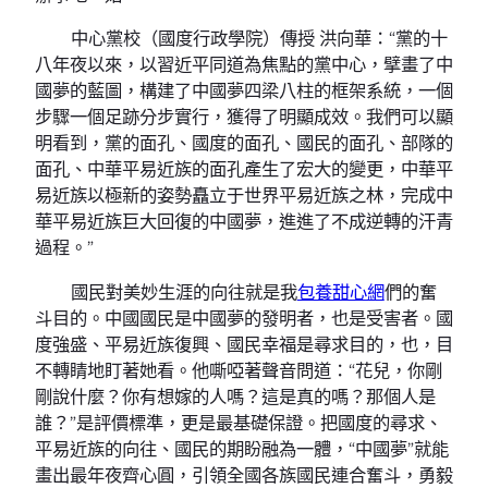
中心黨校（國度行政學院）傳授 洪向華：“黨的十
八年夜以來，以習近平同道為焦點的黨中心，擘畫了中
國夢的藍圖，構建了中國夢四梁八柱的框架系統，一個
步驟一個足跡分步實行，獲得了明顯成效。我們可以顯
明看到，黨的面孔、國度的面孔、國民的面孔、部隊的
面孔、中華平易近族的面孔產生了宏大的變更，中華平
易近族以極新的姿勢矗立于世界平易近族之林，完成中
華平易近族巨大回復的中國夢，進進了不成逆轉的汗青
過程。”
國民對美妙生涯的向往就是我
包養甜心網
們的奮
斗目的。中國國民是中國夢的發明者，也是受害者。國
度強盛、平易近族復興、國民幸福是尋求目的，也，目
不轉睛地盯著她看。他嘶啞著聲音問道：“花兒，你剛
剛說什麼？你有想嫁的人嗎？這是真的嗎？那個人是
誰？”是評價標準，更是最基礎保證。把國度的尋求、
平易近族的向往、國民的期盼融為一體，“中國夢”就能
畫出最年夜齊心圓，引領全國各族國民連合奮斗，勇毅