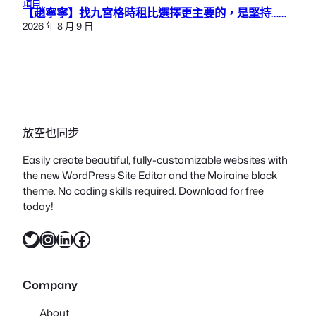
項目
【趙寧寧】找九宮格時租比選擇更主要的，是堅持……
2026 年 8 月 9 日
放空也同步
Easily create beautiful, fully-customizable websites with
the new WordPress Site Editor and the Moiraine block
theme. No coding skills required. Download for free
today!
X
Instagram
LinkedIn
Facebook
Company
About