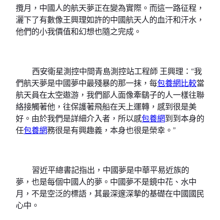
攬月，中國人的航天夢正在變為實際。而這一路征程，
灑下了有數像王興理如許的中國航天人的血汗和汗水，
他們的小我價值和幻想也隨之完成。
西安衛星測控中間青島測控站工程師 王興理：“我
們航天夢是中國夢中最殘暴的那一抹，每
包養網比較
當
航天員在太空遨游，我們鄙人面像牽鷂子的人一樣往聯
絡接觸著他，往保護著飛船在天上運轉，感到很是美
好。由於我們是詳細介入者，所以感
包養網
到到本身的
任
包養網
務很是有興趣義，本身也很是榮幸。”
習近平總書記指出，中國夢是中華平易近族的
夢，也是每個中國人的夢。中國夢不是鏡中花、水中
月，不是空泛的標語，其最深邃深摯的基礎在中國國民
心中。