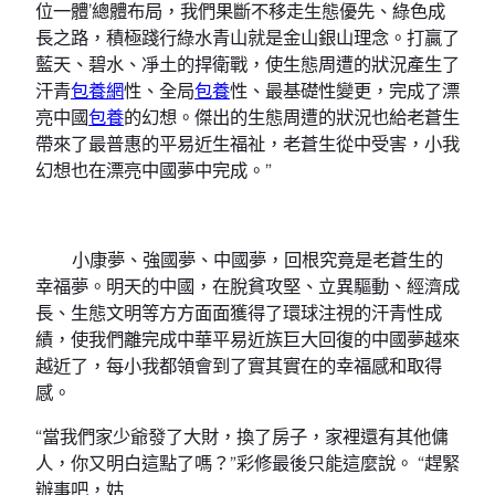
位一體’總體布局，我們果斷不移走生態優先、綠色成
長之路，積極踐行綠水青山就是金山銀山理念。打贏了
藍天、碧水、凈土的捍衛戰，使生態周遭的狀況產生了
汗青
包養網
性、全局
包養
性、最基礎性變更，完成了漂
亮中國
包養
的幻想。傑出的生態周遭的狀況也給老蒼生
帶來了最普惠的平易近生福祉，老蒼生從中受害，小我
幻想也在漂亮中國夢中完成。”
小康夢、強國夢、中國夢，回根究竟是老蒼生的
幸福夢。明天的中國，在脫貧攻堅、立異驅動、經濟成
長、生態文明等方方面面獲得了環球注視的汗青性成
績，使我們離完成中華平易近族巨大回復的中國夢越來
越近了，每小我都領會到了實其實在的幸福感和取得
感。
“當我們家少爺發了大財，換了房子，家裡還有其他傭
人，你又明白這點了嗎？”彩修最後只能這麼說。 “趕緊
辦事吧，姑