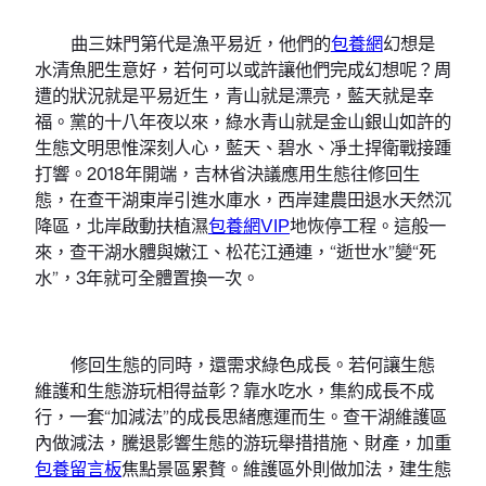
曲三妹門第代是漁平易近，他們的
包養網
幻想是
水清魚肥生意好，若何可以或許讓他們完成幻想呢？周
遭的狀況就是平易近生，青山就是漂亮，藍天就是幸
福。黨的十八年夜以來，綠水青山就是金山銀山如許的
生態文明思惟深刻人心，藍天、碧水、凈土捍衛戰接踵
打響。2018年開端，吉林省決議應用生態往修回生
態，在查干湖東岸引進水庫水，西岸建農田退水天然沉
降區，北岸啟動扶植濕
包養網VIP
地恢停工程。這般一
來，查干湖水體與嫩江、松花江通連，“逝世水”變“死
水”，3年就可全體置換一次。
修回生態的同時，還需求綠色成長。若何讓生態
維護和生態游玩相得益彰？靠水吃水，集約成長不成
行，一套“加減法”的成長思緒應運而生。查干湖維護區
內做減法，騰退影響生態的游玩舉措措施、財產，加重
包養留言板
焦點景區累贅。維護區外則做加法，建生態