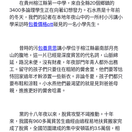
在貴州榕江縣第一中學，來自全縣20個鄉鎮的
3400多論理學生正在向著幻想發力。石水燕是十年前
的冬天，我們的記者在本地年夜山中的一所村小污講小
學采訪時
包養價格ptt
碰見的一名小學先生。
昔時的污
包養意思
講小學位于榕江縣最南部月亮
山的腹地，這一片已經是深度貧苦的代名詞，山脈綿
延，路況未便，沒有財產，年夜部門年青人都外出務
工。留守的孩子們只要住在粗陋的黌舍里，他們要等怙
恃回家過年才幹添置一些新衣。非論冬夏，孩子們都只
要布鞋和涼鞋。小水燕他們最渴望的就是見到爸爸母
親，進進更好的黌舍唸書。
黨的十八年夜以來，脫貧攻堅不竭推動。十年
來，我國有960多萬貧苦生齒經由過程易地扶貧搬家完
成了脫貧，全國范圍建成的集中安頓區約3.5萬個，相