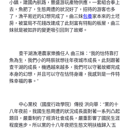
小鎮，建國內航路，豐盛游玩產物供應。一套組合拳上
去，魚肥了，生態周遭的狀況好了，招待的游客也多
了，漁平易近的幻想完成了。曲三妹
包養
家本來的土坯
房，被當局不花錢改建成了此刻富有特點的板屋，曲三
妹就是被如許的變更吸引回到了故鄉。
查干湖漁港農家樂擔任人 曲三妹：“我的怙恃靠打
魚為生，我們小的時辰就想往年夜城市成長。此刻跟著
查干湖的成長，機遇越來越多，我們可以守著故鄉完成
本身的幻想，并且可以守在怙恃身邊，我感到是一件特
殊幸福的事。”
中心黨校（國度行政學院）傳授 洪向華：“黨的十
八年夜前，我國生態周遭的狀況成長面對著一系列凸起
題目，嚴重制約了經濟社會成長，嚴重影響了國民生涯
程度進步。所以黨的十八年夜把生態文明扶植歸入‘五