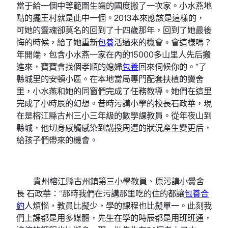
當于給一個中等範圍生齒的國度搬了一次家。小水燕地
點的擺王村就是此中一個。2013本來應該是這樣的，
可她的靈魂卻莫名的回到了十四歲那年，回到了她最後
悔的時候，給了她重新
包養
活過來的機會。會這樣嗎？
年開端，包含小水燕一家在內的15000多山里人先后搬
進來，寶寶會找個孝順的媳婦
包養
回來伺候你的。”了
縣城里的安頓小區。在本地當局專門配套扶植的黌舍
里，小水燕和她的同窗們完成了任務教導。她們在這里
完成了小時辰的幻想。昔時污講小學的校長石政華，現
在是榕江縣古州三小三年級的數學課教員。從年夜山到
縣城，他切身感觸感染到講授周遭的狀況產生變更后，
給孩子們帶來的機會。
貴州榕江縣古州鎮第三小學教員、原污講小黌舍
長 石政華：“那時我們在污講那里吃的住的都讓
包養合
約
人煩惱，教員比擬少，學的課程也比擬單一。此刻我
們上課都是用多媒體，先生在學的時辰都是用班班通，