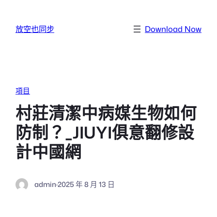
跳至主要內容
放空也同步
Download Now
項目
村莊清潔中病媒生物如何
防制？_JIUYI俱意翻修設
計中國網
admin
·
2025 年 8 月 13 日