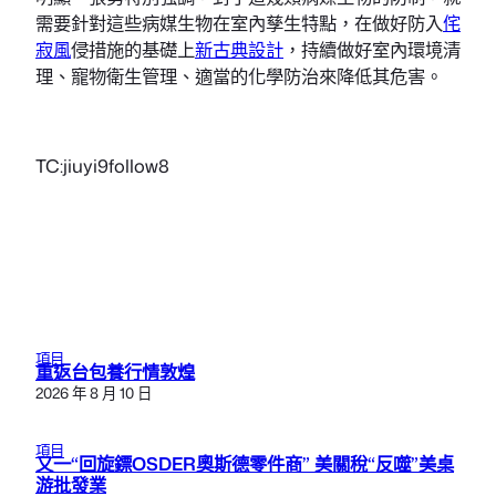
需要針對這些病媒生物在室內孳生特點，在做好防入
侘
寂風
侵措施的基礎上
新古典設計
，持續做好室內環境清
理、寵物衛生管理、適當的化學防治來降低其危害。
TC:jiuyi9follow8
項目
重返台包養行情敦煌
2026 年 8 月 10 日
項目
又一“回旋鏢OSDER奧斯德零件商” 美關稅“反噬”美桌
游批發業