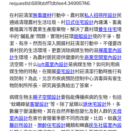
requestId:689bb1f7db1ee4.34995746.
在村莊清潔
無毒建材
行動中，農村居
私人招待所設計
民
通過清理農村生活垃圾、村
日式住宅設計
內塘溝、畜禽
養殖糞污等農業生產廢棄物，解決了農村環
養生住宅
境
中的“臟亂差”問題，實現村莊環
遊艇設計
境的干凈、整
潔、有序。然而在深入開展村莊清潔行動中，不僅要改
善村民的生活環境，更要消除病媒生物的滋
禪風室內設
計
生環境，為農村居民提供健康的生
商業空間室內設計
活空間。什么
loft風室內設計
是病媒生物？如何利用病
媒生物的特點，在開展
豪宅設計
村莊清潔行動時進行有
效防制？為此，北京市疾病預防控制中心消毒與有害生
物防制所所長、研究員張勇給出了答案。
病媒生物主
親子空間設計
要指能傳播疾病的生物，包括
“蚊蠅蟑鼠
客變設計
”等。除了鼠類以
退休宅設計
外，多
數屬于變溫動物，其在自然界動態變化及對人群的
天母
室內設計
危害也會隨著季節不同而改變。比如，蚊蟲
牙
醫診所設計
、
樂齡住宅設計
蠅類和蜱蟲
民生社區室內設