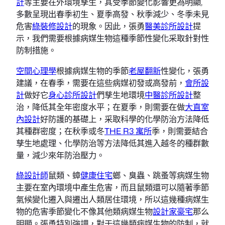
計
等主要在外環境孳生，其受季節變化影響更為明顯,
多數呈現出春季初生、夏季高發、秋季減少、冬季未見
危害
綠裝修設計
的現象。因此，張勇
醫美診所設計
提
示，我們需要根據病媒生物這種季節性變化采取針對性
防制措施。
空間心理學
根據病媒生物的季節
老屋翻新
性變化，張勇
建議，在春季，需要在這些病媒初發或高發前，
會所設
計
做好它
身心診所設計
們孳生地環境
中醫診所設計
整
治，降低其全年密度水平；在夏季，則需要在做
大直室
內設計
好防護的基礎上，采取科學的化學防治方法降低
其種群密度；在秋季或冬
THE R3 寓所
季，則需要結合
孳生地處理、化學防治等方法降低其進入越冬的種群數
量，減少來年防治壓力。
綠設計師
鼠類、蟑
健康住宅
螂、臭蟲、跳蚤等病媒生物
主要在室內環境中產生危害，而且鼠類還可以隨著季節
氣候變化遷入與遷出人類居住環境，所以這幾種病媒生
物的危害季節變化不像其他類病媒生物
設計家豪宅
那么
明顯。張勇特別強調，對于這幾類病媒生物的防制，就