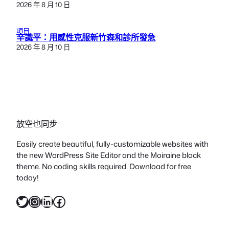
2026 年 8 月 10 日
項目
辛識平：用感性克服新竹森和診所發急
2026 年 8 月 10 日
放空也同步
Easily create beautiful, fully-customizable websites with
the new WordPress Site Editor and the Moiraine block
theme. No coding skills required. Download for free
today!
X
Instagram
LinkedIn
Facebook