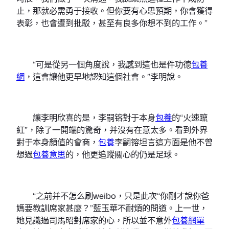
止，那就必需勇于接收。但你要有心思預期，你會獲得
表彰，也會遭到批駁，甚至有良多你想不到的工作。”
“可是從另一個角度說，我感到這也是件功德
包養
網
，這會讓他更早地認知這個社會。”李明說。
讓李明欣喜的是，李嗣镕對于本身
包養
的“火速躥
紅”，除了一開端的驚奇，并沒有在意太多。看到外界
對于本身顏值的會商，
包養
李嗣镕坦言這方面是他不曾
想過
包養意思
的，他更追蹤關心的仍是足球。
“之前并不怎么刷weibo，只是此次“你剛才說你爸
媽要教訓席家甚麼？”藍玉華不耐煩的問道。上一世，
她見識過司馬昭對席家的心，所以並不意外
包養網單