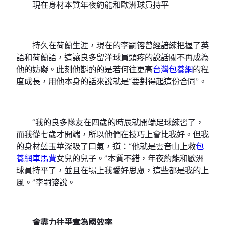
現在身材本質年夜約能和歐洲球員持平
持久在荷蘭生涯，現在的李嗣镕曾經諳練把握了英
語和荷蘭語，這讓良多留洋球員頭疼的說話關不再成為
他的妨礙。此刻他斟酌的是若何往更高
台灣包養網
的程
度成長，用他本身的話來說就是“要對得起這份合同”。
“我的良多隊友在四歲的時辰就開端足球練習了，
而我從七歲才開端，所以他們在技巧上會比我好。但我
的身材藍玉華深吸了口氣，道：“他就是雲音山上救
包
養網車馬費
女兒的兒子。”本質不錯，年夜約能和歐洲
球員持平了，並且在場上我愛好思慮，這些都是我的上
風。”李嗣镕說。
會盡力往爭奪為國效率