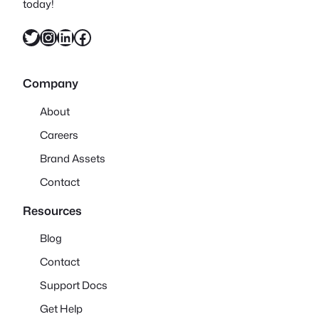
today!
X
Instagram
LinkedIn
Facebook
Company
About
Careers
Brand Assets
Contact
Resources
Blog
Contact
Support Docs
Get Help