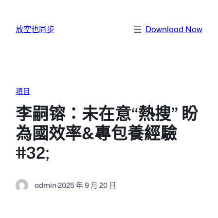
跳至主要內容
放空也同步
Download Now
項目
李嗣镕：未在意“熱搜” 盼
為國效率&專包養經驗
#32;
admin
·
2025 年 9 月 20 日