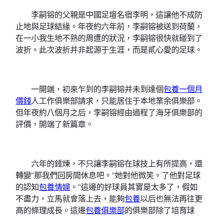
李嗣镕的父親是中國足壇名宿李明，這讓他不成防
止地與足球結緣。年夜約六年前，李嗣镕被送到荷蘭，
在一小我生地不熟的周遭的狀況，李嗣镕很快就碰到了
波折。此次波折并非起源于生涯，而是貳心愛的足球。
一開端，初來乍到的李嗣镕并未到達個
包養一個月
價錢
人工作俱樂部請求，只能居住于本地業余俱樂部。
但年夜約八個月之后，李嗣镕經由過程了海牙俱樂部的
評價，開端了新篇章。
六年的錘煉，不只讓李嗣镕在球技上有所提高，還
轉變“那我們回房間休息吧。”她對他微笑。了他對足球
的認知
包養情婦
。“這邊的好球員其實是太多了，假如
不盡力，立馬就會落上去，能夠
包養
以后也無法再往更
高的條理成長。這邊
包養俱樂部
的俱樂部除了培育球