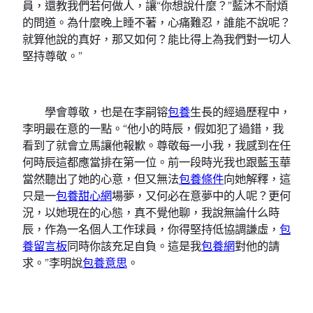
員，還教我們若何做人，讓“你想說什麼？”藍沐不耐煩
的問道。為什麼晚上睡不著，心痛難忍，誰能不說呢？
就算他說的真好，那又如何？能比得上為我們對一切人
堅持尊敬。”
學會尊敬，也是在李嗣镕
包養
生長的經過歷程中，
李明最在意的一點。“他小的時辰，假如犯了過錯，我
看到了就會立馬讓他報歉。尊敬每一小我，我感到在任
何時辰這都應當排在第一位。前一段時光我也跟藍玉華
當然聽出了她的心意，但又無法
包養條件
向她解釋，這
只是一
包養甜心網
場夢，又何必在意夢中的人呢？更何
況，以她現在的心態，真不覺他聊，我說無論什么時
辰，作為一名個人工作球員，你得堅持低協調謙虛，
包
養留言板
同時你該充足自負。這是我
包養網
對他的請
求。”李明說
包養意思
。