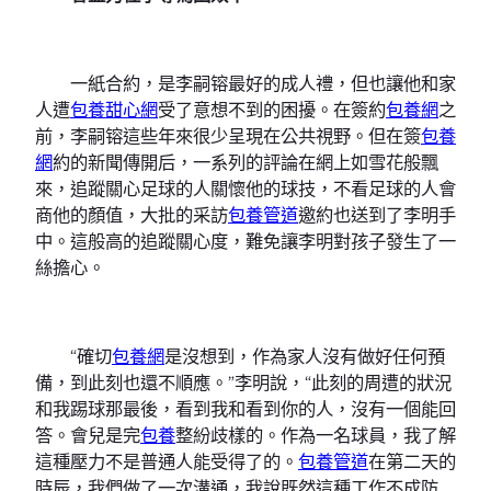
一紙合約，是李嗣镕最好的成人禮，但也讓他和家
人遭
包養甜心網
受了意想不到的困擾。在簽約
包養網
之
前，李嗣镕這些年來很少呈現在公共視野。但在簽
包養
網
約的新聞傳開后，一系列的評論在網上如雪花般飄
來，追蹤關心足球的人關懷他的球技，不看足球的人會
商他的顏值，大批的采訪
包養管道
邀約也送到了李明手
中。這般高的追蹤關心度，難免讓李明對孩子發生了一
絲擔心。
“確切
包養網
是沒想到，作為家人沒有做好任何預
備，到此刻也還不順應。”李明說，“此刻的周遭的狀況
和我踢球那最後，看到我和看到你的人，沒有一個能回
答。會兒是完
包養
整紛歧樣的。作為一名球員，我了解
這種壓力不是普通人能受得了的。
包養管道
在第二天的
時辰，我們做了一次溝通，我說既然這種工作不成防