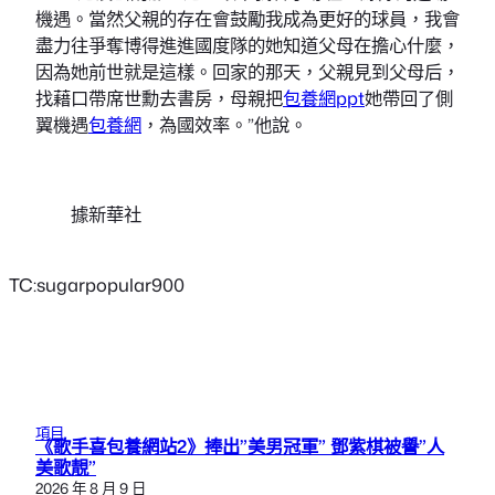
機遇。當然父親的存在會鼓勵我成為更好的球員，我會
盡力往爭奪博得進進國度隊的她知道父母在擔心什麼，
因為她前世就是這樣。回家的那天，父親見到父母后，
找藉口帶席世勳去書房，母親把
包養網ppt
她帶回了側
翼機遇
包養網
，為國效率。”他說。
據新華社
TC:sugarpopular900
項目
《歌手喜包養網站2》捧出”美男冠軍” 鄧紫棋被譽”人
美歌靚”
2026 年 8 月 9 日