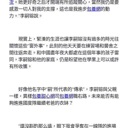
次
。她更好奇之后才開端有所追蹤關心，當然我仍是要
感激一切人對我的支撐，這也是我進步
包養網
的動
力。”李嗣镕說。
現實上，緊湊的生涯也讓李嗣镕沒有過多的時光往
關懷這些“窗外事”，此刻的他天天要在練習場和黌舍之
間往返奔走。和中國盡年夜大都處在這個年事的孩子雷
同，李嗣镕和他的家庭，仍是盼望他在學業上可以或許
有所收獲。
好像他名字中“嗣”所代表的“傳承”，李嗣镕與父親
一樣，異樣
包養甜心網
司
包養網
職右路。未來能否有能
夠進進國度隊繼續老爸的衣缽？
“還沒斟酌那么遠，眼下我會爭奪在一線隊的進場