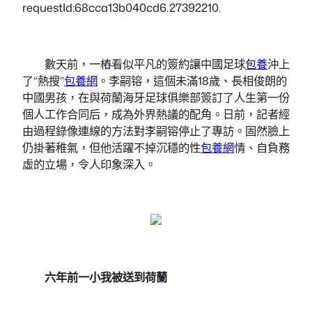
requestId:68cca13b040cd6.27392210.
數天前，一樁看似平凡的簽約讓中國足球
包養
沖上
了“熱搜”
包養網
。李嗣镕，這個未滿18歲、長相俊朗的
中國男孩，在與荷蘭海牙足球俱樂部簽訂了人生第一份
個人工作合同后，成為外界熱議的配角。日前，記者經
由過程錄像連線的方法對李嗣镕停止了專訪。固然臉上
仍掛著稚氣，但他活躍不掉沉穩的性
包養網
情、自負務
虛的立場，令人印象深入。
六年前一小我被送到荷蘭