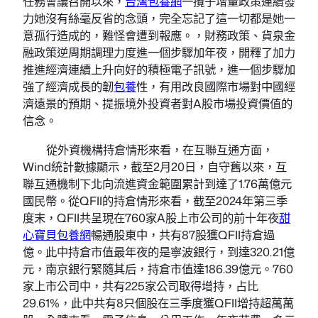
任務會議召開以來，
台灣包養網
一攬子增量政策連續發
力她沒有絲毫反省的念頭，完全忘記了這一切都是她一
意孤行造成的，難怪會遭到報應。，財務政策、貨泉金
融政策逆周期調理力度進一個步驟加年夜，開釋了加力
推進經濟連續上升向好的積極電子訊號，進一個步驟加
強了經濟成長的韌
包養
性，有用改良國際市場對中國經
濟遠景的預期、提振境外投資者對A股市場投資價值的
信念。
從外資機構持倉情形來看，在互聯互通方面，
Wind統計數據顯示，截至2月20日，自守舊以來，互
聯互通機制下北向流進資金範圍累計到達了1.76萬億元
國民幣。從QFII的持倉情形來看，截至2024年第三季
度末，QFII共呈現在760家A股上市公司的前十年夜
甜
心寶貝包養網
暢通股東中，共有87股獲QFII持倉過
億。此中持倉市值最年夜的是寧波銀行，到達320.21億
元，南京銀行緊隨其后，持倉市值達186.39億元。760
家上市公司中，共有225家公司取得增持，占比
29.61%，此中共有8只個股在三季度獲QFII增持超萬萬