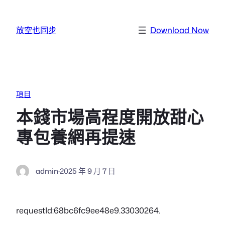
跳至主要內容
放空也同步
Download Now
項目
本錢市場高程度開放甜心
專包養網再提速
admin
·
2025 年 9 月 7 日
requestId:68bc6fc9ee48e9.33030264.