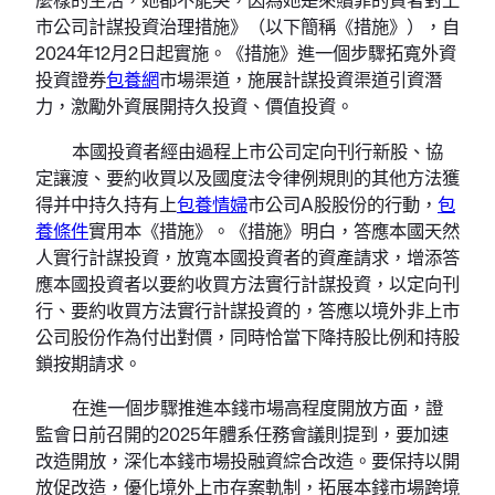
市公司計謀投資治理措施》（以下簡稱《措施》），自
2024年12月2日起實施。《措施》進一個步驟拓寬外資
投資證券
包養網
市場渠道，施展計謀投資渠道引資潛
力，激勵外資展開持久投資、價值投資。
本國投資者經由過程上市公司定向刊行新股、協
定讓渡、要約收買以及國度法令律例規則的其他方法獲
得并中持久持有上
包養情婦
市公司A股股份的行動，
包
養條件
實用本《措施》。《措施》明白，答應本國天然
人實行計謀投資，放寬本國投資者的資產請求，增添答
應本國投資者以要約收買方法實行計謀投資，以定向刊
行、要約收買方法實行計謀投資的，答應以境外非上市
公司股份作為付出對價，同時恰當下降持股比例和持股
鎖按期請求。
在進一個步驟推進本錢市場高程度開放方面，證
監會日前召開的2025年體系任務會議則提到，要加速
改造開放，深化本錢市場投融資綜合改造。要保持以開
放促改造，優化境外上市存案軌制，拓展本錢市場跨境