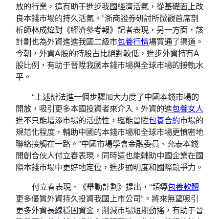
放的行業，這有助于進步我國經濟活氣，從基礎面上改
良本錢市場的持久活氣。”浙商證券研討所微觀首席剖
析師林成煒對《經濟參考報》記者表現，另一方面，該
計劃也為外資進進我國二級市
包養行情
場買通了渠道。
今朝，外資A股的持股占比絕對較低，進步外資持有A
股比例，有助于晉陞我國本錢市場與全球市場的接軌水
平。
“上述辦法進一個步驟加大力度了中國本錢市場的
開放，吸引更多本國投資者來介入。外資的進
包養女人
進不只能增添市場的活動性，還能晉陞
包養合約
市場的
規范化程度，輔助中國的本錢市場和全球市場更慎密地
聯絡接觸在一路。”中國市場學會金融委員、允泰本錢
開創合伙人付立春表現，同時這也能輔助中國企業在國
際本錢市場中更好地定位，進步通明度和國際競爭力。
付立春表現，《舉動計劃》提出，“領導
包養軟體
更多優質外資持久投資我國上市公司”。將來無望吸引
更多外資長線穩固資金，削減市場短期動搖，有助于晉