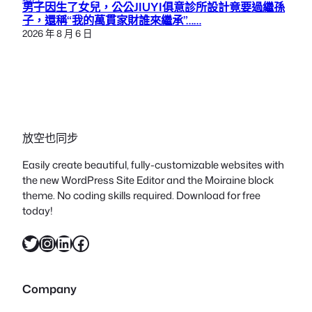
男子因生了女兒，公公JIUYI俱意診所設計竟要過繼孫
子，還稱“我的萬貫家財誰來繼承”……
2026 年 8 月 6 日
放空也同步
Easily create beautiful, fully-customizable websites with
the new WordPress Site Editor and the Moiraine block
theme. No coding skills required. Download for free
today!
X
Instagram
LinkedIn
Facebook
Company