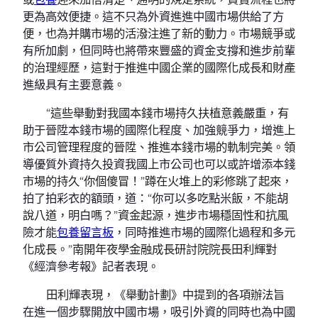
更為高效便捷。這不只為外資進進中國市場供給了方
便，也為并購市場的活潑注進了新的動力。市場競爭或
有所加劇，但同時也將帶來豐盛的資金支撐和進步前輩
的治理經歷，這對于推進中國企業的國際化成長和財產
進級具有主要意義。
“這些舉動對我國本錢市場持久扶植意義嚴重，有
助于晉陞本錢市場的國際化程度、加強競爭力，增進上
市公司管理程度的晉陞、推進本錢市場的軌制完美。領
導優質外資持久投資我國上市公司也可以或許增添本錢
市場的持久“你個傻冒！”蹲在火堆上的彩修跳了起來，
拍了拍彩衣的額頭，道：“你可以多吃點米飯，不能胡
說八道，明白嗎？”資金起源，進步市場穩固性和抗風
險才能
包養留言板
，同時推進市場的國際化過程和多元
化成長。”南開年夜學金融成長研討院院長田利輝對
《經濟參考報》記者表現。
田利輝表現，《舉動計劃》中提到的各項辦法旨
在進一個步驟開放中國市場，吸引外資的同時也為中國