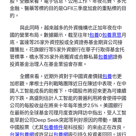
股。全體來看，電子信息、公用工作、年夜花費、多元
金融、醫藥等標的目的是QFII三季度加倉的重點標的目
的。
與此同時，越來越多的外資機構也正加年夜在中
國的營業布局。數據顯示，截至往年1
包養
0
包養意思
月
底，富達等25家外資控股或全資證券基金期貨公司接
踵獲批，花旗銀行等5家外資銀行在華子行取得基金托
管標準，橋水等35家外商獨資或合夥私募
包養網
證券
投資基金治理人在基金業協會存案。
全體來看，近期外資對于中國資產價錢
包養
也更
加悲觀。摩根士丹利戰略團隊近日在陳述中表現，在中
國人工智能成長的助推下，中國股市將迎來更為可連續
的下跌。高盛則估計人工智能的普遍利用將會使得中國
公司的每股收益在將來十年每年進步2.5%。美國銀行
在最新的全球基金司理月度查詢拜訪中指出，受人工智
能草創公司Deep Seek突起等利好原因的帶動，購置
中國股票（尤其
包養條件
是科技股）的來由正在改良，
台灣包養網
或許足以
包養網
吸引持久投資者回回。該行