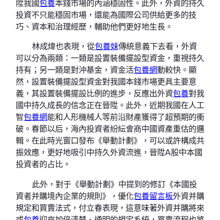
陞我國
包養
本錢市場的內涵穩固性。此外，外資的持久
投資不只能穩固市場，還能為國際公司供給更多的技
巧、資本和治理經歷，輔助他們更好地生長。
林成煒也表現，從
包養妹
傳統意義下去看，外資
可以分為兩類：一類是設置裝備擺設型資金，重視持久
持有；另一類是對沖基金，資金活
包養網
動較快。顯
然，設置裝備擺設型資金對我國本錢市場更具主要意
義，其設置裝備擺設比例的進步，反應出外資
包養
對我
國中持久成長的信念正在晉陞。此外，近期我國在人工
智
包養網
能和人形機械人等前沿財產獲得了超預期的衝
破。春節以后，海內投資者紛紜會商中國資產重估的邏
輯。在此時光窗口發布《舉動計劃》，可以或許構成共
振效應，更好地吸引中持久外資流進，晉陞A股中本國
投資者的占比。
此外，對于《舉動計劃》中提到的修訂《本國投
資者并購境內企業的規則》，優化
包養留言板
外資并購
規定和買賣法式，付立春表現，這意味著外資并購將來
或
包養
迎來加倍清楚、通明的規定系統，買賣流程也將