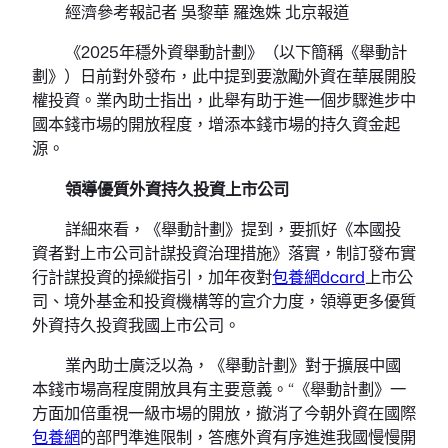
經濟參考報記者 吳黎華 羅逸姝 北京報道
《2025年穩外資舉動計劃》（以下簡稱《舉動計
劃》）日前對外發布，此中提到要激勵外資在華展開股
權投資。業內助士指出，此舉有助于進一個步驟進步中
國本錢市場的開放程度，增添本錢市場的持久資金起
源。
領導優質外資持久投資上市公司
詳細來看，《舉動計劃》提到，要抓好《本國投
資者對上市公司計謀投資治理措施》落實，制訂發布實
行計謀投資的操縱指引，加年夜對
包養網dcard
上市公
司、境外基金和投資機構等的宣介力度，領導更多優質
外資持久投資我國上市公司。
業內助士廣泛以為，《舉動計劃》對于擴展中國
本錢市場高程度開放具有主要意義。“《舉動計劃》一
方面加倍重視一級市場的開放，撤消了今朝外資在國際
包養網
的部門準進限制，答應外資有序進進我國慢慢開