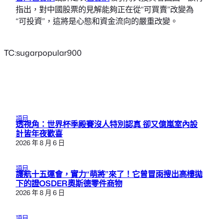
指出，對中國股票的見解能夠正在從“可買賣”改變為
“可投資”，這將是心態和資金流向的嚴重改變。
TC:sugarpopular900
項目
透視角：世界杯季殿賽沒人特別認真 卻又億嵐室內設
計皆年夜歡喜
2026 年 8 月 6 日
項目
護航十五運會，實力“萌將”來了！它曾冒雨搜出高樓拋
下的證OSDER奧斯德零件商物
2026 年 8 月 6 日
項目