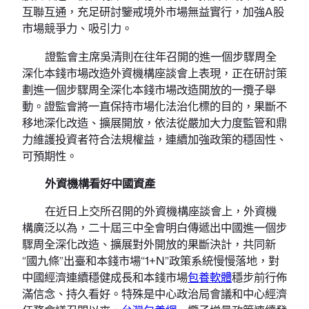
互聯互通，充足研討鑒戒境外市場無益實行，加強A股
市場競爭力、吸引力。
證監會主席吳清則在往年召開的進一個步驟周全
深化本錢市場改造外資機構座談會上表現，正在研討策
劃進一個步驟周全深化本錢市場改造開放的一攬子舉
動。證監會將一直保持市場化法治化標的目的，果斷不
移地深化改造、擴展開放，依法從嚴加大力度監管和鼎
力維護投資者符合法規權益，連續加強政策的穩固性、
可預期性。
外資機構看好中國資產
在近日上交所召開的外資機構座談會上，外資機
構廣泛以為，二十屆三中全會明白傳遞出中國進一個步
驟周全深化改造、擴展對外開放的果斷決計，共同新
“國九條”出臺和本錢市場“1+N”政策系統慢慢落地，對
中國經濟連續穩健成長和本錢市場
包養軟體
穩步前行佈
滿信念、持久看好。特殊是中心政治局會議和中心經濟