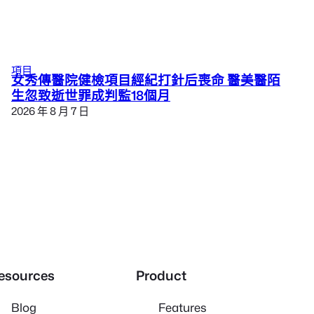
項目
女秀傳醫院健檢項目經紀打針后喪命 醫美醫陌
生忽致逝世罪成判監18個月
2026 年 8 月 7 日
esources
Product
Blog
Features