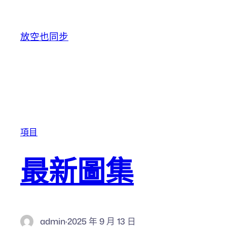
跳至主要內容
放空也同步
項目
最新圖集
admin
·
2025 年 9 月 13 日