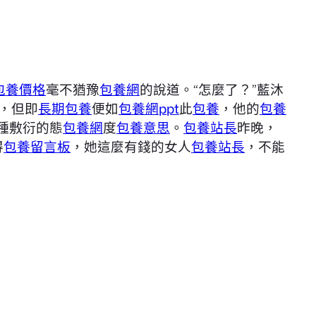
包養價格
毫不猶豫
包養網
的說道。“怎麼了？”藍沐
，但即
長期包養
便如
包養網ppt
此
包養
，他的
包養
種敷衍的態
包養網
度
包養意思
。
包養站長
昨晚，
得
包養留言板
，她這麼有錢的女人
包養站長
，不能