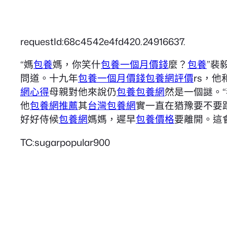
requestId:68c4542e4fd420.24916637.
“媽
包養
媽，你笑什
包養一個月價錢
麼？
包養
”裴
問道。十九年
包養一個月價錢
包養網評價
rs，他
網心得
母親對他來說仍
包養
包養網
然是一個謎。
他
包養網推薦
其
台灣包養網
實一直在猶豫要不要
好好侍候
包養網
媽媽，遲早
包養價格
要離開。這
TC:sugarpopular900