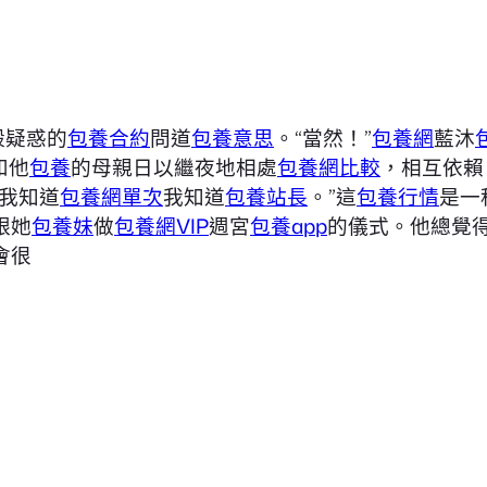
毅疑惑的
包養合約
問道
包養意思
。“當然！”
包養網
藍沐
和他
包養
的母親日以繼夜地相處
包養網比較
，相互依賴
“我知道
包養網單次
我知道
包養站長
。”這
包養行情
是一
跟她
包養妹
做
包養網VIP
週宮
包養app
的儀式。他總覺
會很