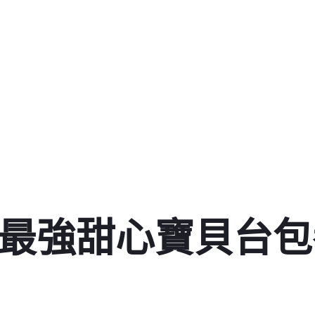
 最強甜心寶貝台