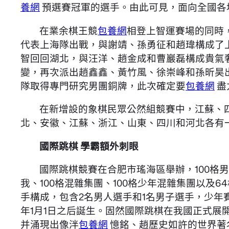
養網
預選賽冠軍的選手。由此可見，面向全國各
在業余棋王競
包養網
相登上智運賽場的同時
代表上海隊出戰，與謝靖、孫勇征和趙瑋構成了
智回回湖北，與汪洋、趙金成和曹巖磊構成貴氣
變，再次派出趙鑫鑫、黃竹風、徐崇峰和孫昕昊
隊取得專門研究男團銅牌，此次確定要
包養網
盡
在新增設的象棋民眾公然組競賽中，江蘇、
北、安徽、江蘇、浙江、山東、四川和河北各有
國際跳棋 學霸額外刺眼
國際跳棋競賽在合肥市瑤海區舉辦，100格男
我、100格混雜集團、100格少年混雜集團以
手構成，包含2名男人選手和1名男子選手，少年
年1月1日之后誕生。固然國際跳棋在我國正式展
并涌現出像泮
包養網
憶銘、趙歷史如許的世界著