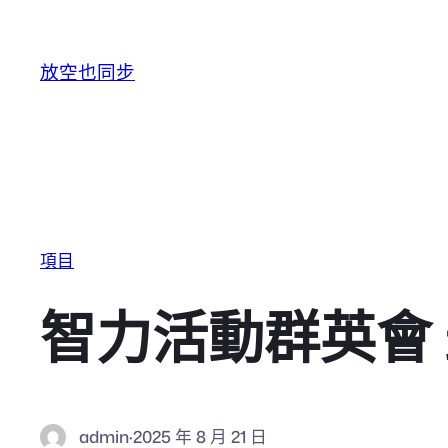
跳至主要內容
放空也同步
項目
智力活動群英會
admin
·
2025 年 8 月 21 日