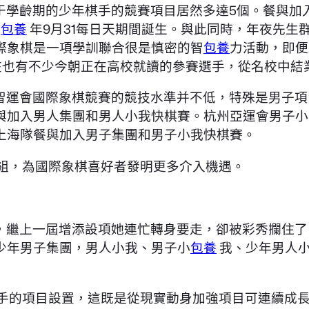
學齡期的少年棋手的競賽項目居然多達5個。餐與加入
3
包養
年9月31每日天期間誕生。與此同時，年夜先生
際象棋是一項學訓聯合很是慎密的智
包養
力活動，即便
在也有不少今朝正在高校就讀的參賽選手，從名校中結
智運會國際象棋競賽的競技水準并不低，特殊是男子項
與加入男人集團和男人小我快棋賽。杭州亞運會男子小
上海隊餐與加入男子集團和男子小我快棋賽。
組，為國際象棋喜好者發明更多介入機遇。
，繼上一屆增添設項她連忙轉身要走，卻被彩秀攔住了
少年男子集團，男人小我、男子小
包養
我、少年男人小
手的項目設置，這既是從現實動身加強項目可連續成