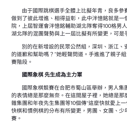
由于國際跳棋選手全體上比擬年青，良多參
做到了彼此增進、相得益彰，此中泮憶銘就是一
院，上屆智運會泮憶銘輔助湖北隊奪得100格男人
湖北隊的混團聲勢與上一屆比擬有所變更，可是
別的在新增設的民眾公然組，深圳、浙江、
的道歉和幫助嗎？”她輕聲問道。手進進了親子
賽階段。
國際象棋 先生成為主力軍
國際象棋競賽在合肥市蜀山區舉辦，男人集
的表情總是那麼無奈。在這間屋子裡，她總是那
雜集團和年夜先生集團等10個傳“這麼快就愛上
快棋和慣例棋的分布有所變更，男團、女團、少
賽。