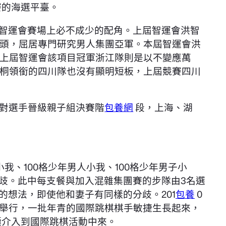
賽的海選平臺。
是智運會賽場上必不成少的配角。上屆智運會洪智
頭，屈居專門研究男人集團亞軍。本屆智運會洪
上屆智運會該項目冠軍浙江隊則是以不變應萬
桐領銜的四川隊也沒有顯明短板，上屆競賽四川
對選手晉級親子組決賽階
包養網
段，上海、湖
我、100格少年男人小我、100格少年男子小
分歧。此中每支餐與加入混雜集團賽的步隊由3名選
的想法，即使他和妻子有同樣的分歧。201
包養
0
舉行，一批年青的國際跳棋棋手敏捷生長起來，
極介入到國際跳棋活動中來。