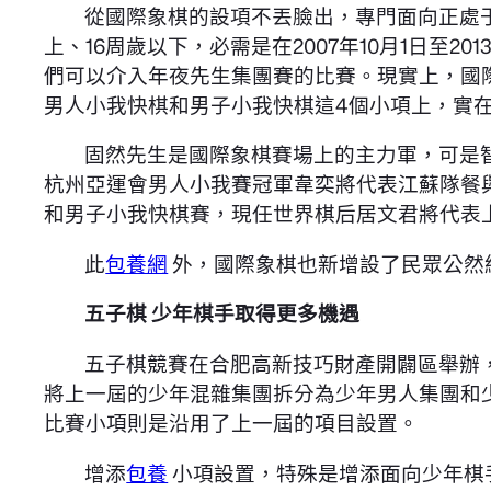
從國際象棋的設項不丟臉出，專門面向正處于
上、16周歲以下，必需是在2007年10月1日至201
們可以介入年夜先生集團賽的比賽。現實上，國
男人小我快棋和男子小我快棋這4個小項上，實
固然先生是國際象棋賽場上的主力軍，可是
杭州亞運會男人小我賽冠軍韋奕將代表江蘇隊餐
和男子小我快棋賽，現任世界棋后居文君將代表
此
包養網
外，國際象棋也新增設了民眾公然
五子棋 少年棋手取得更多機遇
五子棋競賽在合肥高新技巧財產開闢區舉辦
將上一屆的少年混雜集團拆分為少年男人集團和
比賽小項則是沿用了上一屆的項目設置。
增添
包養
小項設置，特殊是增添面向少年棋