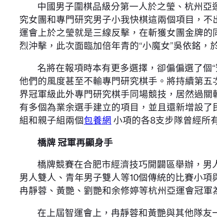
中國男子圍棋品級分第一人於之瑩、杭州亞
究女團和專門研究男子小我快棋這兩個項目，不
運會上於之瑩就是三線反擊，在斬獲女團金牌的
烈沖擊，此次面臨加倍年青的“小魔女”吳依銘，
名將在報項時本有更多選擇，卻偏偏選了個
他們的風度甚至不輸專門研究棋手。將持續第五
界冠軍級此外專門研究棋手同場競技，居然過關
有多個為業余選手建立的項目，並且還新增設了
組和親子組兩個
包養網
小項的各8支步隊曾經所
橋牌 冠軍再顯身手
橋牌競賽在合肥市經濟技巧開闢區舉辦，男
男人雙人、青年男子雙人等10個傳統的比賽小
冉靜蓉、黃艷、劉艷和余修婷等杭州亞運會冠軍
在上屆智運會上，冉靜蓉和黃艷與其他隊友