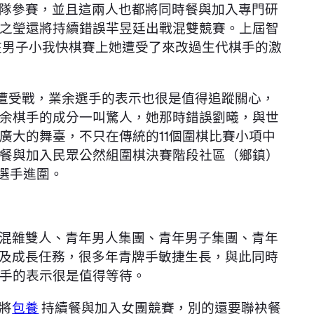
隊參賽，並且這兩人也都將同時餐與加入專門研
之瑩還將持續錯誤羋昱廷出戰混雙競賽。上屆智
在男子小我快棋賽上她遭受了來改過生代棋手的激
的遭受戰，業余選手的表示也很是值得追蹤關心，
余棋手的成分一叫驚人，她那時錯誤劉曦，與世
廣大的舞臺，不只在傳統的11個圍棋比賽小項中
餐與加入民眾公然組圍棋決賽階段社區（鄉鎮）
選手進圍。
混雜雙人、青年男人集團、青年男子集團、青年
普及成長任務，很多年青牌手敏捷生長，與此同時
手的表示很是值得等待。
將
包養
持續餐與加入女團競賽，別的還要聯袂餐