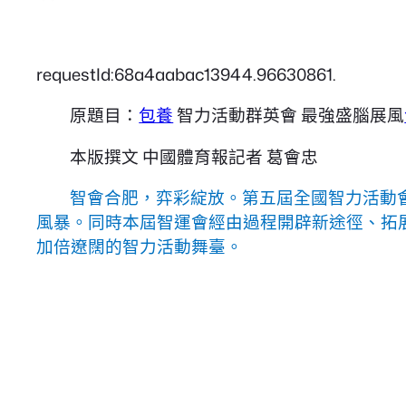
requestId:68a4aabac13944.96630861.
原題目：
包養
智力活動群英會 最強盛腦展風
本版撰文 中國體育報記者 葛會忠
智會合肥，弈彩綻放。第五屆全國智力活動會
風暴。同時本屆智運會經由過程開辟新途徑、拓
加倍遼闊的智力活動舞臺。