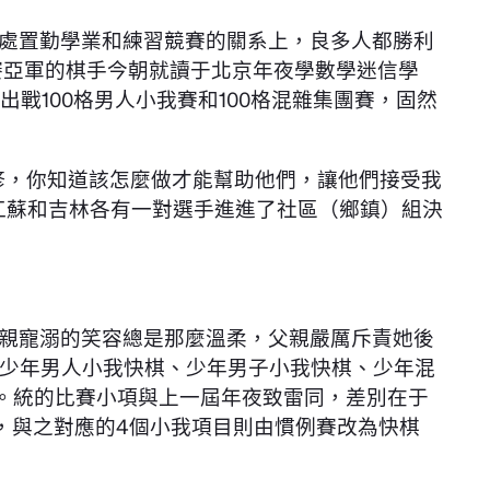
處置勤學業和練習競賽的關系上，良多人都勝利
亞軍的棋手今朝就讀于北京年夜學數學迷信學
戰100格男人小我賽和100格混雜集團賽，固然
修，你知道該怎麼做才能幫助他們，讓他們接受我
江蘇和吉林各有一對選手進進了社區（鄉鎮）組決
親寵溺的笑容總是那麼溫柔，父親嚴厲斥責她後
少年男人小我快棋、少年男子小我快棋、少年混
子。統的比賽小項與上一屆年夜致雷同，差別在于
，與之對應的4個小我項目則由慣例賽改為快棋