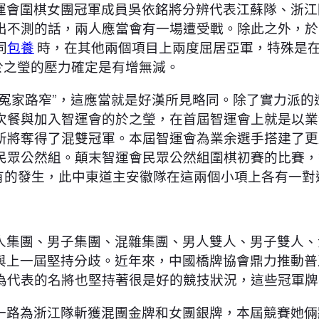
運會圍棋女團冠軍成員吳依銘將分辨代表江蘇隊、浙江
出不測的話，兩人應當會有一場遭受戰。除此之外，於
同
包養
時，在其他兩個項目上兩度屈居亞軍，特殊是
於之瑩的壓力確定是有增無減。
“冤家路窄”，這應當就是好漢所見略同。除了實力派
次餐與加入智運會的於之瑩，在首屆智運會上就是以業
斬將奪得了混雙冠軍。本屆智運會為業余選手搭建了更
民眾公然組。顛末智運會民眾公然組圍棋初賽的比賽，
有的發生，此中東道主安徽隊在這兩個小項上各有一對
人集團、男子集團、混雜集團、男人雙人、男子雙人、
項與上一屆堅持分歧。近年來，中國橋牌協會鼎力推動
為代表的名將也堅持著很是好的競技狀況，這些冠軍牌
一路為浙江隊斬獲混團金牌和女團銀牌，本屆競賽她倆