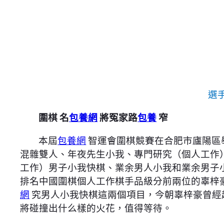
選
圍棋 名
包養網
將冤家路
包養
窄
本屆
包養網
智運會圍棋競賽在合肥市廬陽區
混雜雙人、年夜先生小我、專門研究（個人工作
工作）男子小我快棋、業余男人小我和業余男子小
排名中國圍棋個人工作棋手品級分前兩位的辜梓
網
究男人小我快棋這兩個項目，今朝辜梓豪曾經
將碰撞出什么樣的火花，值得等待。