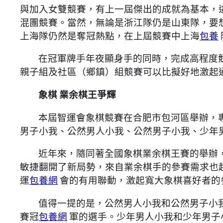
與加入女雙競賽，有上一屆傑出的成就為基本，
混團競賽。當然，無論是浙江隊仍是山東隊，要
上海隊仍然是奪冠熱點，在上屆競賽中上海
包養
在冠軍牌手年夜顯身手的同時，完成高程度
親子組及社區（鄉鎮）組競賽可以比擬好地激起
象棋 業余棋王爭輝
本屆智運會象棋競賽在合肥市包河區舉辦，
男子小我、公然男人小我、公然男子小我、少年
近年來，隨同著全國象棋業余棋王賽的舉辦
敏捷翻開了新局勢，來自業余棋手的參賽需求也
運
包養網
會的有用聯動，激起寬大象棋喜好者的
值得一提的是，公然男人小我和公然男子小我項目
賽冠
包養網
軍的選手。少年男人小我和少年男子小我