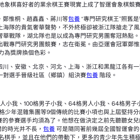
地象棋喜好者的業余棋王賽現實上成了智運會象棋競
，鄭惟桐、趙鑫鑫、蔣川等
包養
“專門研究棋王”照舊
上海隊的貴氣奢華聲勢，不外終極卻被浙江隊搶走了風
奢華戰隊，湖北隊也是以成為專門研究男團奪冠熱點。
出戰專門研究男團競賽，志在衛冕。由亞運會冠軍鄭惟
力為獎牌換個色彩。
四川、安徽、北京、河北、上海、浙江和黑龍江各有一
一對選手晉級社區（鄉鎮）組決賽
包養
階段。
人小我、100格男子小我、64格男人小我、64格男子小
及64格少年混雜集團等9個傳統的比賽小項也與上屆堅持
賽的參賽選手均須為了。他想在做決定之前先聽聽女兒
開的時光并不長，
包養
可是隨同著前幾屆全國智運會的
名棋手，並且在他們的帶動下，更多的青少年先生積