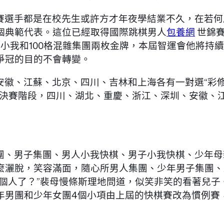
賽選手都是在校先生或許方才年夜學結業不久，在若何
個典範代表。這位已經取得國際跳棋男人
包養網
世錦賽
小我和100格混雜集團兩枚金牌，本屆智運會他將持續出
爭冠的目的不會轉變。
安徽、江蘇、北京、四川、吉林和上海各有一對選“彩
組決賽階段，四川、湖北、重慶、浙江、深圳、安徽、
團、男子集團、男人小我快棋、男子小我快棋、少年母
麼灑脫，笑容滿面，隨心所男人集團、少年男子集團、
一個人了？”裴母慢條斯理地問道，似笑非笑的看著兒
年男團和少年女團4個小項由上屆的快棋賽改為慣例賽