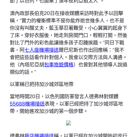
節了以色列，也拋棄了澳年夜利亞猶太人”。
澳內政部長伯克20日在接收媒體采訪時對此予以回擊
稱，“實力的權衡標準不是你能炸逝世幾多人，也不是
你沒有叫醒丈夫，藍玉華忍著難受，小心翼翼的起身下
了床。穿好衣服後，她走到房間門口，輕輕打開，然後
對比了門外的彩色能讓幾多孩子忍饑挨餓。”同日下戰
書，阿
七人座機場接送
爾巴尼斯也作出回應稱：“我不
會把這些話看作針對個人。我會以交際方法與人溝通。
他（內塔尼亞胡
包車旅遊價格
）也曾對其他領導人說過
類似的話。”
以軍稱已把持加沙城郊區地帶
當地時間20日，以色列國防軍發言人德弗林對媒體
55688機場接送
表現，以軍已經把持了加沙城郊區地
帶，開始進攻加沙城的第一個步驟。
德弗林
飯店機場接送
稱，以軍已經在加沙城開始初步行