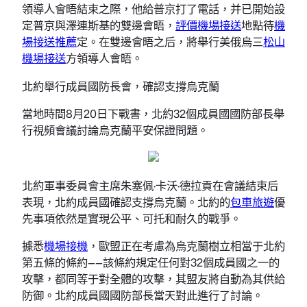
領導人會晤結束之際，他給普京打了電話，并已開始設
定普京與澤連斯基的雙邊會晤，
評價機場接送
地點待
機
場接送推薦
定。在雙邊會晤之后，將舉行美俄烏三
松山
機場接送
方領導人會晤。
北約舉行成員國防長會，確認支撐烏克蘭
當地時間8月20日下戰書，北約32個成員國國防部長舉
行視頻會議討論烏克蘭平安保證問題。
北約軍事委員會主席朱塞佩·卡沃·德拉貢在會議結束后
表現，北約成員國確認支撐烏克蘭。北約的
包車旅遊
優
先事項依然是實現公平、可托和耐久的戰爭。
據悉
機場接機
，歐盟正在考慮為烏克蘭樹立相當于北約
第五條的條約——該條約規定任何對32個成員國之一的
攻擊，都同等于對全體的攻擊，其盟友將自動為其供給
防御。北約成員國國防部長當天對此進行了討論。