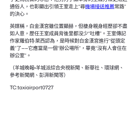
通俗人，也彰顯出引領王室走上“尋
機場接送推薦
常路”
的決心。
英媒稱，白金漢宮雖位置顯赫，但棲身親身經歷卻不盡
如人意，歷任王室成員背後里都沒少“吐槽”。王室傳記
作家羅伯特·萊西認為，是時候對白金漢宮進行“從頭定
義”了——它應當是一個“辦公場所”，畢竟“沒有人會住在
辦公室”。
（羊城晚報•羊城派綜合央視新聞、新華社、環球網、
參考新聞網、彭湃新聞等）
TC:taxiairport0727