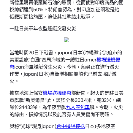
新德里購買俄羅斯石油的懲罰，從而使對印度商品的關
稅總額達到50%。特朗普認為，對印度加征關稅是給
俄羅斯間接施壓，迫使其批準結束戰爭。
一駐日美軍年夜型艦艇突發火災
當地時間20日下戰書，japan(日本)沖繩縣宇流麻市的
美軍設施“白灘”四周海域的一艘駐日amer
機場送機優
惠
ican海軍艦艇發生火災。今朝，船員正在進行滅火
作業，japan(日本)自衛隊相關船舶也已前去協助滅
火。
據當地海上保安
機場送機優惠
部新聞，起火的是駐日美
軍艦艇“新奧爾良”號，該艦全長208.4米，寬32米，總
噸位24433噸，為年夜型艦
九人座包車
艇。今朝，火災
的緣由、損掉情況以及能否有人員受傷尚不明確。
奧秘“光球”現身japan(
台中機場接送
日本)多地夜空