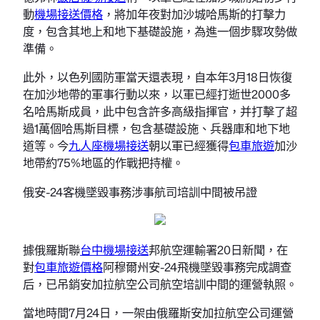
動
機場接送價格
，將加年夜對加沙城哈馬斯的打擊力
度，包含其地上和地下基礎設施，為進一個步驟攻勢做
準備。
此外，以色列國防軍當天還表現，自本年3月18日恢復
在加沙地帶的軍事行動以來，以軍已經打逝世2000多
名哈馬斯成員，此中包含許多高級指揮官，并打擊了超
過1萬個哈馬斯目標，包含基礎設施、兵器庫和地下地
道等。今
九人座機場接送
朝以軍已經獲得
包車旅遊
加沙
地帶約75%地區的作戰把持權。
俄安-24客機墜毀事務涉事航司培訓中間被吊證
據俄羅斯聯
台中機場接送
邦航空運輸署20日新聞，在
對
包車旅遊價格
阿穆爾州安-24飛機墜毀事務完成調查
后，已吊銷安加拉航空公司航空培訓中間的運營執照。
當地時間7月24日，一架由俄羅斯安加拉航空公司運營