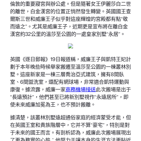
倫敦的重要寢宮與辦公處。但是隨著女王伊麗莎白二世
的離世，白金漢宮的位置正悄然發生轉變。英國國王查
爾斯三世和威廉王子似乎對這座輝煌的宮殿都有點“敬
而遠之”。尤其是威廉王子，近期更是宣布將在離白金
漢宮約32公里的溫莎至公園的一處皇家別墅“永居”。
英國《逐日郵報》19日報道稱，威廉王子與凱特王妃計
劃于本年晚些時候舉家搬遷至溫莎至公園的一棟叢林別
墅。這座新家是一棟三層喬治亞式建筑，擁有8間臥
室、6間盥洗室，還配有網球場，非常適合凱特運動與
康復。據流露，威廉一家
商務機場接送
此次搬場是出于
“長遠預計”，他們甚至已將新別墅視作“永遠居所”，即
使未來威廉加冕為王，也不預計搬離。
據清楚，該叢林別墅遠超通俗家庭的經濟蒙受才能，但
在英國王室和貴族階層中，它并不算“豪宅”，特別是對
于未來的國王而言。有剖析認為，威廉此次搬場展現出
了更為務實的心態：他努力于讓本身的生涯方法更貼近