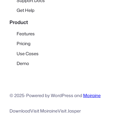
Support Docs
Get Help
Product
Features
Pricing
Use Cases
Demo
© 2025
·
Powered by WordPress and
Moiraine
Download
Visit Moiraine
Visit Jasper