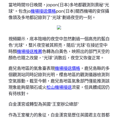
當地時間19日晚間，japan(日本)多地都觀測到奧秘“光
球”。包含ja
機場接送價格
pan(日本)關西機場的安保攝
像頭及多地都記錄到了“光球”劃過夜空的一刻。
視頻顯示，底本陰暗的夜空中忽然劃過一個高亮的藍白
色“光球”，整片夜空被其照亮，隨后“光球”在接近空中
時顏
機場接送推薦
色轉為白黃色，映照出的部門天空的
顏色也隨之改變，“光球”消散后，夜空又恢復正常。
鹿兒島地區的氣象臺表現
機場接送價格
，鹿兒島縣的多
個觀測站同時記錄到光明，櫻島地區的觀測儀器檢測到
空氣振動。截至今朝，鹿兒島地區氣象部門僅能推測該
現象能夠是隕石或火
松山機場接送
流星，但具體成因仍
有待核對。
白金漢宮或轉型為英國“王室辦公總部”
作為王室權力的象征，白金漢宮是歷任英國君主在首都