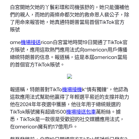
白宮開她欠她的丫鬟彩環和司機張舒的，她只能彌補他
們的親人，而她的兩條命都欠她的救命恩人裴公子，除
了用命來報答她，她真通特朗普當局首個TikTok官方
賬號
ame
機場接送
rican白宮當地時間19日開通了TikTok官
方賬號，應用這款熱門應用法式向american用戶傳播
總統特朗普的信息。報道稱，這是本屆american當局
的首個官方TikTok賬號。
報道稱，特朗普對TikTo
機場接機
k“情有獨鐘”，他認為
這款應用法式幫助他贏得了年輕選平易近的支撐并助力
他在2024年年夜選中獲勝，他往年用于總統競選的
TikTok賬號擁有超過1500
機場接送包車
萬粉絲。據
悉，TikTok是一款很是受歡迎的社交媒體應用法式，
在american擁有約1.7億用戶。