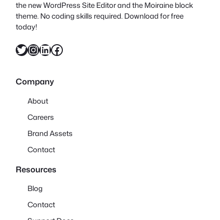
the new WordPress Site Editor and the Moiraine block
theme. No coding skills required. Download for free
today!
X
Instagram
LinkedIn
Facebook
Company
About
Careers
Brand Assets
Contact
Resources
Blog
Contact