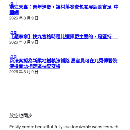
項目
浙江天臺：青年進鄉，讓村落發查包養展后勁實足_中
國網
2026 年 8 月 9 日
項目
【趙寧寧】找九宮格時租比選擇更主要的，是堅持……
2026 年 8 月 9 日
項目
新法案擬為新柔地鐵執法鋪路 馬官員可在兀秀傳醫院
健檢蘭北指定區抽查安檢
2026 年 8 月 9 日
放空也同步
Easily create beautiful, fully-customizable websites with