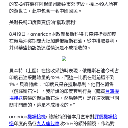
的安-24客機在阿穆爾州滕達市郊墜毀，機上49人所有
的逝世亡，此中包含一名中國國民。
美財長稱印度倒賣俄油“攫取暴利”
8月19日，american財政部長斯科特·貝森特指責印度
在俄烏沖突期間大批加購俄羅斯石油，從中攫取暴利，
并稱華盛頓認為這種情況是不成接收的。
貝森特（上圖）在接收采訪時表現，俄羅斯石油今朝占
印度石油采購總量的42%，而這一比例在戰前還不到
1%。貝森特說： “印度只是在攫取暴利。他們在轉售
（俄羅斯石油）。我所說的印度套利行為（購買
台灣機
場接送
廉價的俄羅斯石油，然后轉售）是在這次戰爭期
間才開始的，這是不成接收的。”
america
機場接機
n總統特朗普本月宣布對
評價機場接
送
印度商品征
九人座包車
收25%的額外關稅，作為對