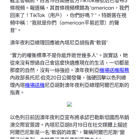
截至發稿前，白宮19日開通官方TikTok賬號后已發布3
條視頻。報道稱，其首條視頻標題為“american，我們
回來了！TikTok（用戶），你們好嗎？”，特朗普在視
頻中稱：“我就是你們（american平易近眾）的聲
音”。
澳年夜利亞總理回應被內塔尼亞胡指責“軟弱”
“實力的權衡標準不是你能炸逝世幾多人”。說實話，她
從來沒有想過自己會這麼快適應現在的生活，一切都是
那麼的自然，沒有一絲強迫。澳年夜利亞
機場送機服務
內政部長托尼·伯克20日公開發聲，強硬回擊以色列總
理內塔
機場送機
尼亞胡對澳年夜利亞總理阿爾巴尼斯的
指責。
以色列日前因澳年夜利亞宣布將承認巴勒斯坦國而吊銷
澳交際官簽證。內塔尼亞胡8月19日在社交媒體上描述
阿爾巴尼斯是一名“軟弱的政客”，聲稱阿爾巴尼斯“變