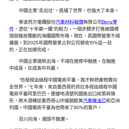
中國企業“走出往”，造福了世界，也強大了本身。
寧波西方電纜股份
汽車材料報價
無限公司
Benz零
件
，憑仗“十年磨一纜”的毅力，一個步驟步打進被國裡
頭部廠商壟斷的海纜國際市場。現在，其國際營業不竭
擴展。到2025年國際營業占到公司營收10%這一目
的，正在加速完成。
中國企業揚帆出海，不竭在進修中融進，在融進
中成長，在成長中共贏。
“恰是經由過程中國電商平臺，我才幹把產物賣向
全世界。”七年來，來自墨西哥的貝拉多經由過程中國
電商平臺阿里巴巴，便捷地清楚列國進出口政策與情
形，將木酒桶從墨西哥山中遠銷歐美
汽車機油芯
和亞洲
列國。中國電商平臺為他帶來了80%的客戶。
百川向海，潮頭不雅瀾。