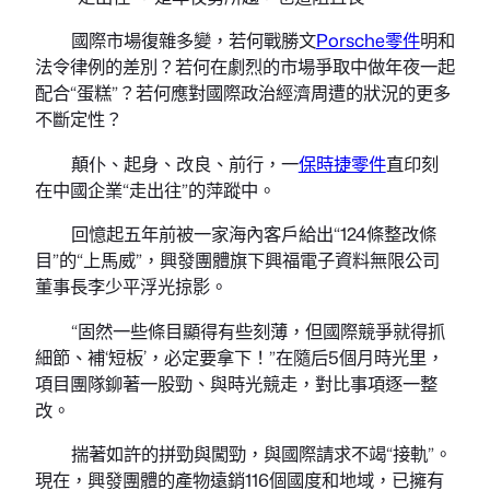
國際市場復雜多變，若何戰勝文
Porsche零件
明和
法令律例的差別？若何在劇烈的市場爭取中做年夜一起
配合“蛋糕”？若何應對國際政治經濟周遭的狀況的更多
不斷定性？
顛仆、起身、改良、前行，一
保時捷零件
直印刻
在中國企業“走出往”的萍蹤中。
回憶起五年前被一家海內客戶給出“124條整改條
目”的“上馬威”，興發團體旗下興福電子資料無限公司
董事長李少平浮光掠影。
“固然一些條目顯得有些刻薄，但國際競爭就得抓
細節、補‘短板’，必定要拿下！”在隨后5個月時光里，
項目團隊鉚著一股勁、與時光競走，對比事項逐一整
改。
揣著如許的拼勁與闖勁，與國際請求不竭“接軌”。
現在，興發團體的產物遠銷116個國度和地域，已擁有