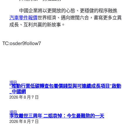
中國企業將以更開放的心態、更穩健的程序融進
汽車零件報價
世界經濟、邁向遼闊六合，書寫更多立異
成長、互利共贏的新故事。
TC:osder9follow7
項目
“推動行業低碳轉查包養價錢型與可連續成長項目”啟動
_中國網
2026 年 8 月 7 日
項目
李玟離世三周年 二姐哀悼：今生最難熬的一天
2026 年 8 月 7 日