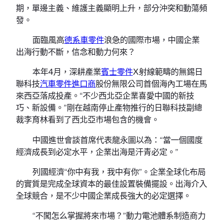
期，單邊主義、維護主義顯明上升，部分沖突和動蕩頻
發。
面臨風高
德系車零件
浪急的國際市場，中國企業
出海行動不斷，信念和動力何來？
本年4月，深耕產業
賓士零件
X射線範疇的無錫日
聯科技
汽車零件進口商
股份無限公司首個海內工場在馬
來西亞落成投產。“不少西北亞企業喜愛中國的新技
巧、新設備。”剛在越南停止產物推行的日聯科技副總
裁李育林看到了西北亞市場包含的機會。
中國進世會談首席代表龍永圖以為：“當一個國度
經濟成長到必定水平，企業出海是汗青必定。”
列國經濟“你中有我，我中有你”。企業全球化布局
的實質是完成全球資本的最佳設置裝備擺設。出海介入
全球競合，是不少中國企業成長強大的必定選擇。
“不闖怎么掌握將來市場？”動力電池體系制造商力