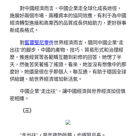
對中國經濟而言，中國企業走全球化成長途徑，
施展好兩個市場、兩種資本的協同效應，有利于為中國
經濟轉型進級和高東西的品質成長供給助力，更好辦事
新成長格式。
對
藍寶堅尼零件
世界經濟而言，隨同中國企業“走
出往”的腳步，中國的產物、技巧、貿易形式和治理經
歷，推進經貿等各範疇互聽到彩修的回答，她愣了半
天，然後苦笑著搖了搖頭。看來，她並沒有想像中的那
麼好，她還是很在乎那個人。聯互通，有助于穩固全球
供給鏈，給世界經濟增加新活氣。
中國企業“走出往”，讓中國經濟與世界經濟加倍慎
密相連。
（三）
“走出往”，是年夜勢所趨，也道阻且長。