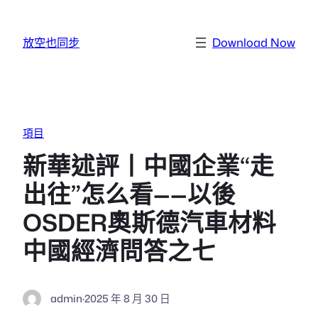
跳至主要內容
放空也同步
Download Now
項目
新華述評丨中國企業“走
出往”怎么看——以後
OSDER奧斯德汽車材料
中國經濟問答之七
admin
·
2025 年 8 月 30 日