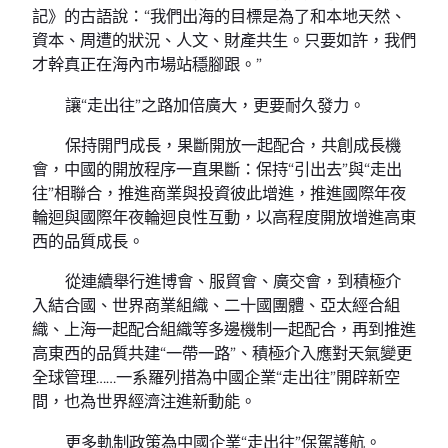
記》的古語說：“我們出海的目標是為了和本地天然、
資本、周遭的狀況、人文、財產共生。只要如許，我們
才幹真正在海內市場站穩腳跟。”
讓“走出往”之路加倍廣大，更要耐久發力。
保持開門成長，果斷開放一起配合，共創成長機
會，中國的開放程序一直果斷：保持“引出去”與“走出
往”相聯合，推進商業與投資彼此增進，推進國際年夜
輪迴與國際年夜輪迴良性互動，以高程度開放增進高東
西的品質成長。
從連續舉行進博會、服貿會、廣交會，到積極介
入結合國、世界商業組織、二十國團體、亞太經合組
織、上海一起配合組織等多邊機制一起配合，再到推進
高東西的品質共建“一帶一路”、積極介入應對天氣變更
全球管理……一系羅列措為中國企業“走出往”開辟新空
間，也為世界經濟注進新動能。
更多軌制政策為中國企業“走出往”保駕護航。