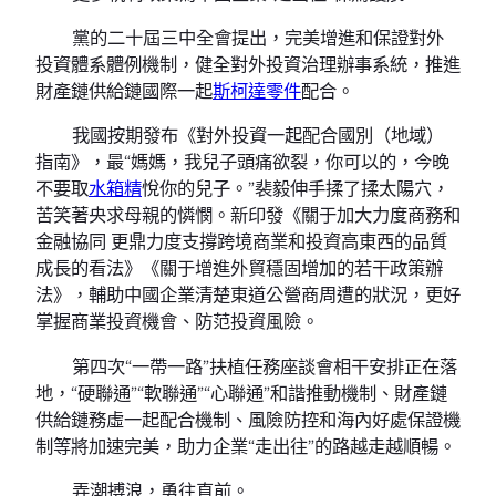
黨的二十屆三中全會提出，完美增進和保證對外
投資體系體例機制，健全對外投資治理辦事系統，推進
財產鏈供給鏈國際一起
斯柯達零件
配合。
我國按期發布《對外投資一起配合國別（地域）
指南》，最“媽媽，我兒子頭痛欲裂，你可以的，今晚
不要取
水箱精
悅你的兒子。”裴毅伸手揉了揉太陽穴，
苦笑著央求母親的憐憫。新印發《關于加大力度商務和
金融協同 更鼎力度支撐跨境商業和投資高東西的品質
成長的看法》《關于增進外貿穩固增加的若干政策辦
法》，輔助中國企業清楚東道公營商周遭的狀況，更好
掌握商業投資機會、防范投資風險。
第四次“一帶一路”扶植任務座談會相干安排正在落
地，“硬聯通”“軟聯通”“心聯通”和諧推動機制、財產鏈
供給鏈務虛一起配合機制、風險防控和海內好處保證機
制等將加速完美，助力企業“走出往”的路越走越順暢。
弄潮搏浪，勇往直前。