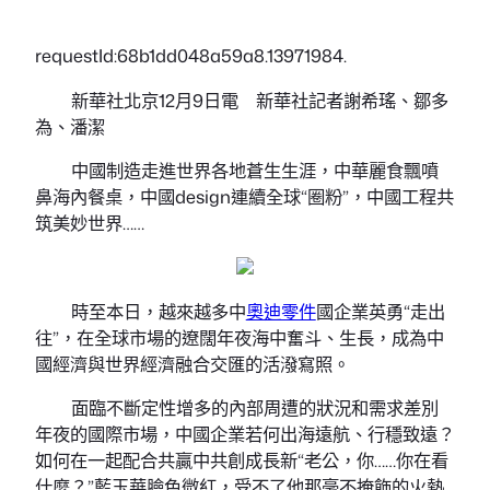
requestId:68b1dd048a59a8.13971984.
新華社北京12月9日電
新華社記者謝希瑤、鄒多
為、潘潔
中國制造走進世界各地蒼生生涯，中華麗食飄噴
鼻海內餐桌，中國design連續全球“圈粉”，中國工程共
筑美妙世界……
時至本日，越來越多中
奧迪零件
國企業英勇“走出
往”，在全球市場的遼闊年夜海中奮斗、生長，成為中
國經濟與世界經濟融合交匯的活潑寫照。
面臨不斷定性增多的內部周遭的狀況和需求差別
年夜的國際市場，中國企業若何出海遠航、行穩致遠？
如何在一起配合共贏中共創成長新“老公，你……你在看
什麼？”藍玉華臉色微紅，受不了他那毫不掩飾的火熱