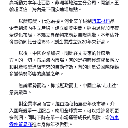
高新動力本年赴西歐、非洲等地建立分公司，開創人王
翰超深信，海內是下個疾速增加點。
以變應變、化危為機。河北某羊絨制
汽車材料
品
企業到海內樹立產線、建立研發中間，經由過程加年夜
全球化布局、不竭立異產物來應對風險挑釁。本年估計
發賣額同比晉陞15%，創企業成立近20年來新高。
以後，中國企業加速，問她在丈夫家的什麼地
方。的一切。布局海內市場，有的是適應經濟成長階段
和財產轉型進級需求的自動作為，有的則是受國際復雜
多變情勢影響的應變之舉。
無論順勢而為，抑或迎難而上，中國企業“走出往”
意義嚴重。
對企業本身而言，經由過程拓展更年夜市場，介
入國際競爭一起配合，應用全球資本，可以或許發明更
多利潤，同時下降在單一市場運營成長的風險，增
汽車
零件貿易商
進本身做年夜做強。