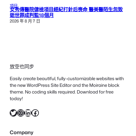
項目
女秀傳醫院健檢項目經紀打針后喪命 醫美醫陌生忽致
逝世罪成判監18個月
2026 年 8 月 7 日
放空也同步
Easily create beautiful, fully-customizable websites with
the new WordPress Site Editor and the Moiraine block
theme. No coding skills required. Download for free
today!
X
Instagram
LinkedIn
Facebook
Company