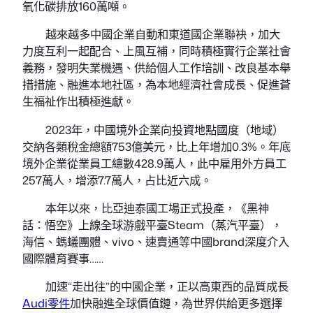
氧化碳排放160萬噸。
越來越多中國企業自動和東道國企業聯袂，加大
力度互利一起配合、上風互補，同時積極實行企業社會
義務，發明失業機遇、供給個人工作培訓、改良基本舉
措措施、融進本地社區，為本地經濟社會成長、促進蒼
生福祉作出積極進獻。
2023年，中國境外企業向投資地點國度（地域）
交納各類稅金總額753億美元，比上年增加0.3%。年底
境外企業從業員工總數428.9萬人，此中雇用外方員工
257萬人，增添7.7萬人，占比近六成。
本年以來，比亞迪泰國工場正式投產，《黑神
話：悟空》上線全球游戲平臺Steam（蒸汽平臺），
海信、螞蟻團體、vivo、速賣通等中國brand深度介入
國際體育賽事……
加速“走出往”的中國企業，正以高東西的品質成長
Audi零件
加快融進全球價值鏈，為世界供給更多選擇