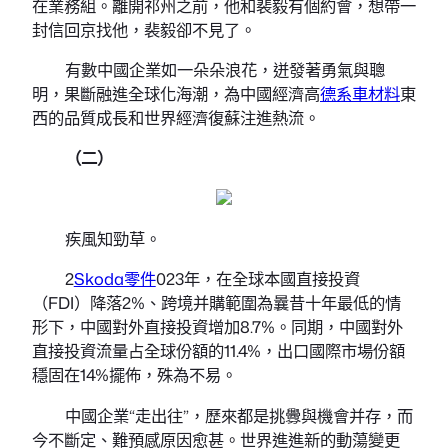
在業務組。離開祁州之前，他和裴毅有個約會，想帶一
封信回京找他，裴毅卻不見了。
有數中國企業如一朵朵浪花，迸發著勇氣與聰
明，果斷融進全球化海潮，為中國經濟高
德系車材料
東
西的品質成長和世界經濟復蘇注進熱流。
（二）
疾風知勁草。
2
Skoda零件
023年，在全球本國直接投資
（FDI）降落2%、跨境并購範圍為曩昔十年最低的情
形下，中國對外直接投資增加8.7%。同期，中國對外
直接投資流量占全球份額的11.4%，出口國際市場份額
穩固在14%擺佈，殊為不易。
中國企業“走出往”，歷來都是挑釁與機會并存，而
今不斷定、難預感原因愈甚。世界進進新的動蕩變更