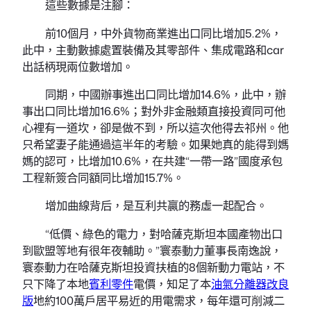
這些數據是注腳：
前10個月，中外貨物商業進出口同比增加5.2%，
此中，主動數據處置裝備及其零部件、集成電路和car
出話柄現兩位數增加。
同期，中國辦事進出口同比增加14.6%，此中，辦
事出口同比增加16.6%；對外非金融類直接投資同可他
心裡有一道坎，卻是做不到，所以這次他得去祁州。他
只希望妻子能通過這半年的考驗。如果她真的能得到媽
媽的認可，比增加10.6%，在共建“一帶一路”國度承包
工程新簽合同額同比增加15.7%。
增加曲線背后，是互利共贏的務虛一起配合。
“低價、綠色的電力，對哈薩克斯坦本國產物出口
到歐盟等地有很年夜輔助。”寰泰動力董事長南逸說，
寰泰動力在哈薩克斯坦投資扶植的8個新動力電站，不
只下降了本地
賓利零件
電價，知足了本
油氣分離器改良
版
地約100萬戶居平易近的用電需求，每年還可削減二