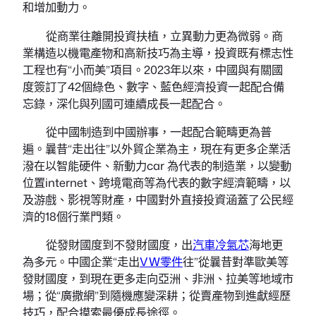
和增加動力。
從商業往離開投資扶植，立異動力更為微弱。商
業構造以機電產物和高新技巧為主導，投資既有標志性
工程也有“小而美”項目。2023年以來，中國與有關國
度簽訂了42個綠色、數字、藍色經濟投資一起配合備
忘錄，深化與列國可連續成長一起配合。
從中國制造到中國辦事，一起配合範疇更為普
遍。曩昔“走出往”以外貿企業為主，現在有更多企業活
潑在以智能硬件、新動力car 為代表的制造業，以變動
位置internet、跨境電商等為代表的數字經濟範疇，以
及游戲、影視等財產，中國對外直接投資涵蓋了公民經
濟的18個行業門類。
從發財國度到不發財國度，出
汽車冷氣芯
海地更
為多元。中國企業“走出
VW零件
往”從曩昔對準歐美等
發財國度，到現在更多走向亞洲、非洲、拉美等地域市
場；從“廣撒網”到隨機應變深耕；從賣產物到進獻經歷
技巧，配合摸索最優成長途徑。