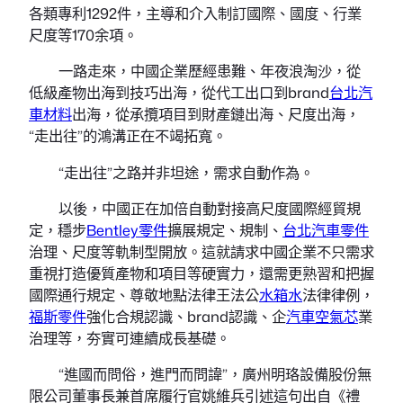
各類專利1292件，主導和介入制訂國際、國度、行業
尺度等170余項。
一路走來，中國企業歷經患難、年夜浪淘沙，從
低級產物出海到技巧出海，從代工出口到brand
台北汽
車材料
出海，從承攬項目到財產鏈出海、尺度出海，
“走出往”的鴻溝正在不竭拓寬。
“走出往”之路并非坦途，需求自動作為。
以後，中國正在加倍自動對接高尺度國際經貿規
定，穩步
Bentley零件
擴展規定、規制、
台北汽車零件
治理、尺度等軌制型開放。這就請求中國企業不只需求
重視打造優質產物和項目等硬實力，還需更熟習和把握
國際通行規定、尊敬地點法律王法公
水箱水
法律律例，
福斯零件
強化合規認識、brand認識、企
汽車空氣芯
業
治理等，夯實可連續成長基礎。
“進國而問俗，進門而問諱”，廣州明珞設備股份無
限公司董事長兼首席履行官姚維兵引述這句出自《禮