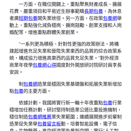
一方面，在職位開闢上，重點聚焦財產成長、擴展
花費、嚴重項目和平易近生辦事範疇
長期包養
，為休息
者廣
短期包養
開失業途徑。另一方面，在政策
包養網
舉
動上，重點強化減負穩崗、擴崗鼓勵、創業支撐和人崗
婚配等，增進重點群體失業創業。
“一系列更為積極、針對性更強的政策辦法，將構
建起增進充足失業和晉陞失業東西的品質的綜合政策系
統，構成協力增進高東西的品質充足失業。”對外經濟
商業年夜學
包養網心得
國度對外開放研討院研討員李長
安說。
制
包養網
造業是穩固失業基礎盤和拓展失業新增加
點
包養
的主要方面。
依據計劃，我國將實行新一輪十年夜重點
包養
行業
穩增加任務計劃，研討堅持制造業公道比重投進機制，
穩住制造
包養網推薦
業失業範圍；連續展開進步前輩制
造業促失業舉
包養留言板
動，培養智能設備、電子信
息、生物醫藥、高空經濟等失業新空間；實行“人工智