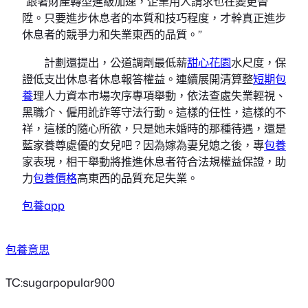
“跟著財產轉型進級加速，企業用人請求也在變更晉
陞。只要進步休息者的本質和技巧程度，才幹真正進步
休息者的競爭力和失業東西的品質。”
計劃還提出，公道調劑最低薪
甜心花園
水尺度，保
證低支出休息者休息報答權益。連續展開清算整
短期包
養
理人力資本市場次序專項舉動，依法查處失業輕視、
黑職介、僱用訛詐等守法行動。這樣的任性，這樣的不
祥，這樣的隨心所欲，只是她未婚時的那種待遇，還是
藍家養尊處優的女兒吧？因為嫁為妻兒媳之後，專
包養
家表現，相干舉動將推進休息者符合法規權益保證，助
力
包養價格
高東西的品質充足失業。
包養app
包養意思
TC:sugarpopular900