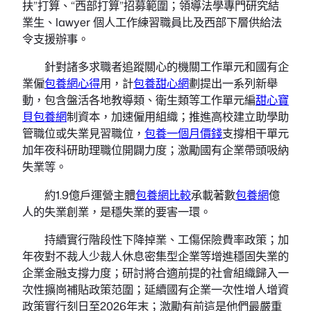
扶”打算、“西部打算”招募範圍；領導法學專門研究結
業生、lawyer 個人工作練習職員比及西部下層供給法
令支援辦事。
針對諸多求職者追蹤關心的機關工作單元和國有企
業僱
包養網心得
用，計
包養甜心網
劃提出一系列新舉
動，包含盤活各地教導類、衛生類等工作單元編
甜心寶
貝包養網
制資本，加速僱用組織；推進高校建立助學助
管職位或失業見習職位，
包養一個月價錢
支撐相干單元
加年夜科研助理職位開闢力度；激勵國有企業帶頭吸納
失業等。
約1.9億戶運營主體
包養網比較
承載著數
包養網
億
人的失業創業，是穩失業的要害一環。
持續實行階段性下降掉業、工傷保險費率政策；加
年夜對不裁人少裁人休息密集型企業等增進穩固失業的
企業金融支撐力度；研討將合適前提的社會組織歸入一
次性擴崗補貼政策范圍；延續國有企業一次性增人增資
政策實行刻日至2026年末；激勵有前這是他們最嚴重