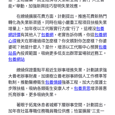
能+”舉動，加強新興技巧發明失業效應。
在繚繞擴展花費方面，計劃提出，推進花費新熱門
轉化為失業新渠道。同時在縮小嚴重工程項目扶植失業
增量上，加年夜以工代賑實行力度“行了，這裡沒
包養
網評價
有其他人了
包養網
，老實告訴你媽，你這
包養網
心得
幾天在那邊過得怎麼樣？你女婿對你怎麼樣？你婆
婆呢？她是什麼人？是什，增添以工代賑中心預算
包養
站長
內投資範圍，吸納更多低支出群眾當場就近務工。
包養網站
繚繞保證重點平易近生辦事增進失業，計劃請求強
大養老辦事財產，加速樹立養老辦事師個人工作標準等
軌制。推動醫療衛生
包養情婦
強基工程，加大力度護士
步隊扶植，吸納各類衛生安康人才。
包養意思
增添普惠
托育辦事，更多吸納失業。
著眼于拓寬休息者城鄉下層辦事空間，計劃提出，
加年夜社區專職任務職員職位供應；恰當擴展“三支一