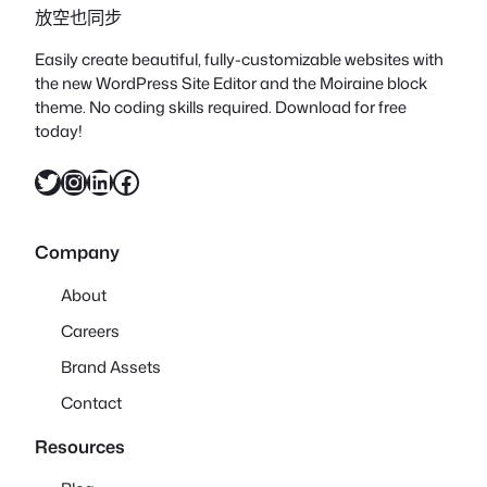
放空也同步
Easily create beautiful, fully-customizable websites with
the new WordPress Site Editor and the Moiraine block
theme. No coding skills required. Download for free
today!
X
Instagram
LinkedIn
Facebook
Company
About
Careers
Brand Assets
Contact
Resources