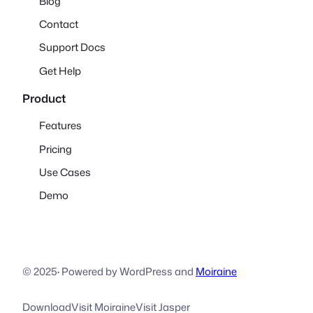
Blog
Contact
Support Docs
Get Help
Product
Features
Pricing
Use Cases
Demo
© 2025
·
Powered by WordPress and
Moiraine
Download
Visit Moiraine
Visit Jasper