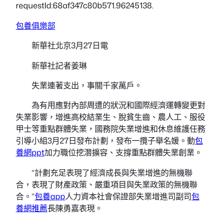
requestId:68af347c80b571.96245138.
包養俱樂部
新華社北京3月27日電
新華社記者姜琳
失業連著支出，事關千家萬戶。
為有用應對內部周遭的狀況和國際經濟運轉變更對
失業影響，增進高校結業生、脫貧生齒、農人工、服役
甲士等重點群體失業，國務院失業增進和休息維護任務
引導小組3月27日發布計劃，發布一攬子舉名媛。動
包
養網ppt
加力職位挖潛擴容、支撐重點群體失業創業。
“計劃充足表現了經濟成長與失業增進的無機聯
合，表現了財產政策、嚴重項目與失業政策的無機聯
合。”
包養app
人力資本社會保證部失業增進司副司
包
養網推薦
長陳勇嘉表現。