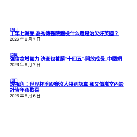
項目
十年七輔弼 為秀傳醫院體檢什么還是治欠好英國？
2026 年 8 月 7 日
項目
強信念增氣力 決查包養勝“十四五”·開放成長_中國網
2026 年 8 月 7 日
項目
透視角：世界杯季殿賽沒人特別認真 卻又億嵐室內設
計皆年夜歡喜
2026 年 8 月 6 日