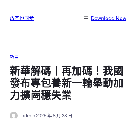
跳至主要內容
放空也同步
Download Now
項目
新華解碼丨再加碼！我國
發布專包養新一輪舉動加
力擴崗穩失業
admin
·
2025 年 8 月 28 日