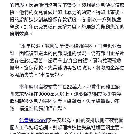
的錯誤，因為他們沒有先下禁令，沒想到消息傳得這麼
快，他們的女兒會做出如此暴力的決定。得知此事後，
提的處所進步創業擔保存款額度……計劃以一系列務虛
舉動，加年夜減負穩崗支撐力度，施展創業帶動失業的
倍增效應。
“本年以來，我國失業情勢總體穩固。同時也要看
到，面臨復雜嚴重的內部周遭的狀況，仍有部門企業運
營存在必定艱苦。當局拿出‘真金白銀’，實時兌現稅收
優惠、擔保存款、失業補助等各項政策，將激勵企業更
多吸納失業。”李長安說。
本年應屆高校結業生1222萬人，脫貧生齒務工範
圍需求堅持在3000萬人以上，還要保證相當多少數字
鄉村轉移休息力穩固失業。總體看，失業總量壓力不
減，構造性牴觸加倍凸起。
包養網dcard
李長安以為，計劃安排展開年夜範圍
個人工作技巧培訓，對處理構造性失業牴觸至關主要。