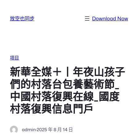
跳至主要內容
放空也同步
Download Now
項目
新華全媒＋丨年夜山孩子
們的村落台包養藝術節_
中國村落復興在線_國度
村落復興信息門戶
admin
·
2025 年 8 月 14 日