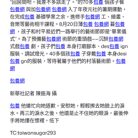
“回房間吧，我差不多該走了。”的70多
包養
個孩子餐
包養網
與加
包養網
包養網
入了年夜元社的暑期運動，
在完成
包養
基礎學業之余，進修手
包養網
工、繪畫、
音樂等藝術相干課程。8月20日薄
包養
包養網
暮
包養
網
，孩子和村平易近們一路舉行的藝術節即是“畢業儀
式”。為了預備藝
包養網
術節的重頭戲——沉醉
包養網
式戲
包養
劇，孩子們
包養
本身打磨腳本、des
包養
ign
服裝、調試燈光，40多個孩
包養
子穿戴
包養
本身desi
包養
gn的服裝，等待著屬于他們的村落藝術節。
包養
網
包養網
新華社記者 陳振海 攝
包養
他連忙向她道歉，安慰她，輕輕擦去她臉上的淚
水。再三的淚水之後，他還是止不住她的眼淚，最後伸
手將她摟在懷裡，低下
TC:taiwansugar293