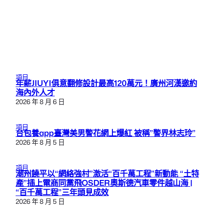
項目
年薪JIUYI俱意翻修設計最高120萬元！廣州河漢邀約
海內外人才
2026 年 8 月 6 日
項目
台包養app臺灣美男警花網上爆紅 被稱”警界林志玲”
2026 年 8 月 5 日
項目
潮州饒平以“網絡強村”激活“百千萬工程”新動能 “土特
產”插上電商同黨飛OSDER奧斯德汽車零件越山海 |
“百千萬工程”三年頭見成效
2026 年 8 月 5 日