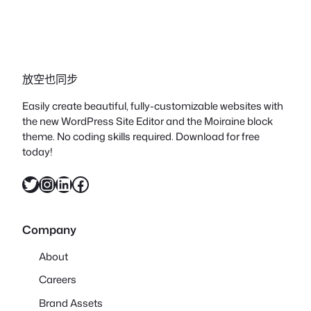
放空也同步
Easily create beautiful, fully-customizable websites with
the new WordPress Site Editor and the Moiraine block
theme. No coding skills required. Download for free
today!
X
Instagram
LinkedIn
Facebook
Company
About
Careers
Brand Assets