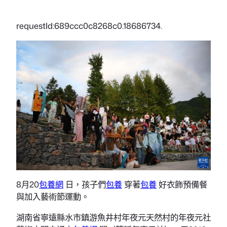
requestId:689ccc0c8268c0.18686734.
8月20
包養網
日，孩子們
包養
穿著
包養
好衣飾預備餐
與加入藝術節運動。
湖南省寧遠縣水市鎮游魚井村年夜元天然村的年夜元社