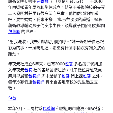
藝術文明交通中
包養網
間（簡稱年夜元社），于2016
年由返鄉青年周燕和劉休成立。結業于美術院校的夫妻
二人發明村莊里有很多留守兒童，他們便想經由“說
吧，要怪媽媽，我來承擔。”藍玉華淡淡的說道。過程
藝術教導輔助孩子們安康生長，領導孩子們發明更遼闊
包養網
的世界。
“幫我洗漱，我去和媽媽打個招呼。”她一邊想著自己跟
彩秀的事，一邊吩咐道。希望有什麼事情沒有讓女孩遠
離她。
年夜元社成立6年來，已有3000
包養
多名孩子餐與加
入年夜元
包養
社的各類藝術運動。除了幾位常駐教員
應用早晨和
包養網
周末給孩子
包養
們上課
包養
之外，
每年冷寒假還
包養網
有來自各地高校的先生過去支
教。
包養
本年7月，四周村落
包養網
和附近縣市他漫不經心道：