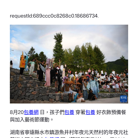
requestId:689ccc0c8268c0.18686734.
8月20
包養網
日，孩子們
包養
穿著
包養
好衣飾預備餐
與加入藝術節運動。
湖南省寧遠縣水市鎮游魚井村年夜元天然村的年夜元社