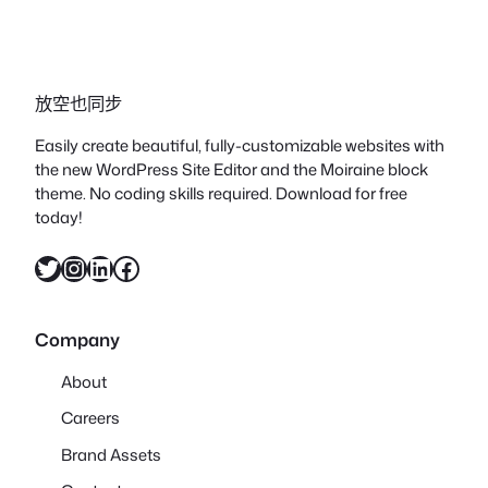
放空也同步
Easily create beautiful, fully-customizable websites with
the new WordPress Site Editor and the Moiraine block
theme. No coding skills required. Download for free
today!
X
Instagram
LinkedIn
Facebook
Company
About
Careers
Brand Assets