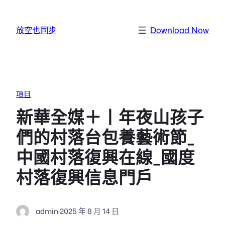
跳至主要內容
放空也同步
Download Now
項目
新華全媒＋丨年夜山孩子
們的村落台包養藝術節_
中國村落復興在線_國度
村落復興信息門戶
admin
·
2025 年 8 月 14 日