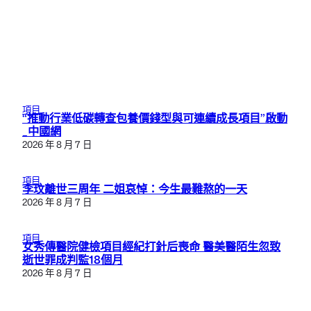
項目
“推動行業低碳轉查包養價錢型與可連續成長項目”啟動
_中國網
2026 年 8 月 7 日
項目
李玟離世三周年 二姐哀悼：今生最難熬的一天
2026 年 8 月 7 日
項目
女秀傳醫院健檢項目經紀打針后喪命 醫美醫陌生忽致
逝世罪成判監18個月
2026 年 8 月 7 日