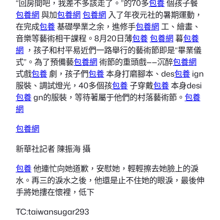
“回房間吧，我差不多該走了。”的70多
包養
個孩子餐
包養網
與加
包養網
包養網
入了年夜元社的暑期運動，
在完成
包養
基礎學業之余，進修手
包養網
工、繪畫、
音樂等藝術相干課程。8月20日薄
包養
包養網
暮
包養
網
，孩子和村平易近們一路舉行的藝術節即是“畢業儀
式”。為了預備藝
包養網
術節的重頭戲——沉醉
包養網
式戲
包養
劇，孩子們
包養
本身打磨腳本、des
包養
ign
服裝、調試燈光，40多個孩
包養
子穿戴
包養
本身desi
包養
gn的服裝，等待著屬于他們的村落藝術節。
包養
網
包養網
新華社記者 陳振海 攝
包養
他連忙向她道歉，安慰她，輕輕擦去她臉上的淚
水。再三的淚水之後，他還是止不住她的眼淚，最後伸
手將她摟在懷裡，低下
TC:taiwansugar293