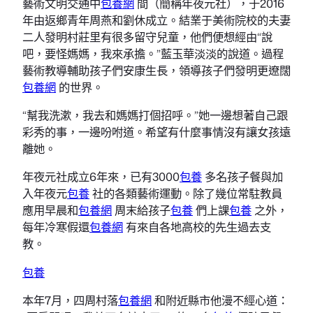
藝術文明交通中
包養網
間（簡稱年夜元社），于2016
年由返鄉青年周燕和劉休成立。結業于美術院校的夫妻
二人發明村莊里有很多留守兒童，他們便想經由“說
吧，要怪媽媽，我來承擔。”藍玉華淡淡的說道。過程
藝術教導輔助孩子們安康生長，領導孩子們發明更遼闊
包養網
的世界。
“幫我洗漱，我去和媽媽打個招呼。”她一邊想著自己跟
彩秀的事，一邊吩咐道。希望有什麼事情沒有讓女孩遠
離她。
年夜元社成立6年來，已有3000
包養
多名孩子餐與加
入年夜元
包養
社的各類藝術運動。除了幾位常駐教員
應用早晨和
包養網
周末給孩子
包養
們上課
包養
之外，
每年冷寒假還
包養網
有來自各地高校的先生過去支
教。
包養
本年7月，四周村落
包養網
和附近縣市他漫不經心道：