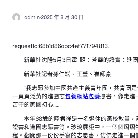
admin
·
2025 年 8 月 30 日
requestId:68b1d86abc4ef7.71794813.
新華社沈陽5月3日電 題：芳華的證實：進
新華社記者孫仁斌、王瑩、崔師豪
“我志愿參加中國共產主義青年團，共青團是
一頁頁泛黃的進團志
包養網站
包養
愿書，像走進
苦守的家國初心……
本年68歲的陸君祥是一名退休的黨校教員
證書和進團志愿書等。玻璃展柜中，一個個熠熠
程。翻開那一份份手寫的志愿書，仿佛走進一個