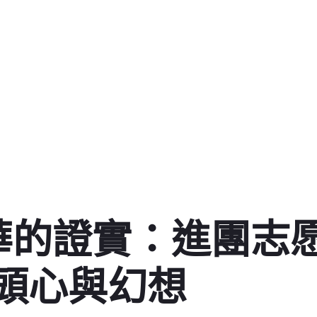
華的證實：進團志
頭心與幻想