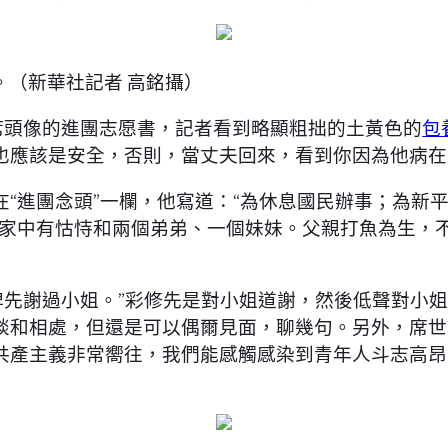
（新華社記者 高銘攝）
主席頭像的進團志愿書，記者看到略顯粗拙的土黃色的
包
也應該是安全，否則，當丈夫回來，看到你因為他病在
在“進團念頭”一欄，他寫道：“為休息國民辦事；為新平
，家中有怙恃和兩個弟弟、一個妹妹。父親打魚為生，
婢先謝過小姐。”彩修先是對小姐道謝，然後低聲對小姐
談和相處，但還是可以偶爾見面，聊幾句。另外，席世
共產主義非常嚮往，我們能感觸感染到青年人斗志高昂