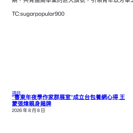
TC:sugarpopular900
項目
“魯東年夜學作家群展室”成立台包養網心得 王
蒙張煒親身揭牌
2026 年 8 月 8 日