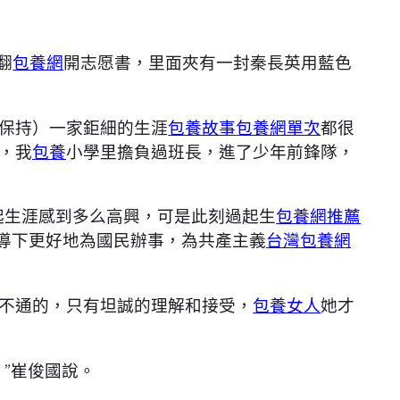
翻
包養網
開志愿書，里面夾有一封秦長英用藍色
保持）一家鉅細的生涯
包養故事
包養網單次
都很
，我
包養
小學里擔負過班長，進了少年前鋒隊，
起生涯感到多么高興，可是此刻過起生
包養網推薦
引導下更好地為國民辦事，為共產主義
台灣包養網
不通的，只有坦誠的理解和接受，
包養女人
她才
”崔俊國說。