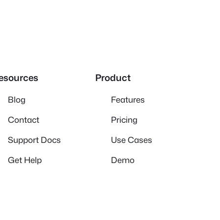
esources
Product
Blog
Features
Contact
Pricing
Support Docs
Use Cases
Get Help
Demo