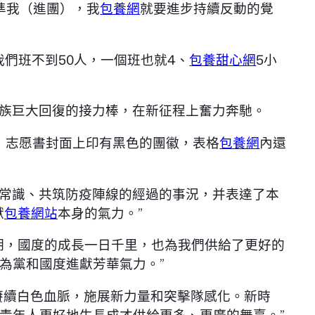
準我（進團），我
包養網
就要進步持續反動的覺
們班不到50人，一個班也就4、
包養甜心網
5小
族巨大回復的接力棒，在新征程上奮力奔馳。
書，志愿書封面上印有黑色的團徽，表格
包養網
內還
疫常識、共筑防疫陣線的經過的事況，并表達了本
獻
包養網站
本身的氣力。”
時期，國度的成長一日千里，也為我們供給了更好的
為黨和國度進獻芳華氣力。”
賡續白色血脈，施展新力量和突擊隊感化。新時
青年人更好地生長成才供給更多、更廣的舞臺。”