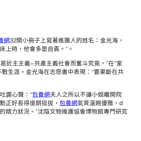
養網
32開小冊子上寫著進團人的姓名：金光海，
床上時，他會多麼自責。”。
易近主主義—共產主義社會而奮斗究竟。”在“家
不敷生涯。金光海在志愿書中表現：“要果斷在共
吐露心聲：“
包養網
夫人之所以不讓小姐離開院
勳正好長得俊朗挺拔，
包養網
氣質溫婉優雅，d
的精力狀況。”沈陰文物維護協會博物館專門研究