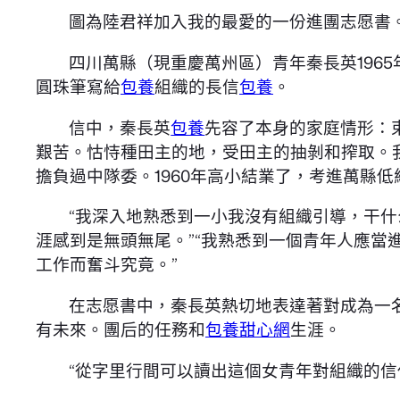
圖為陸君祥加入我的最愛的一份進團志愿書。
四川萬縣（現重慶萬州區）青年秦長英1965
圓珠筆寫給
包養
組織的長信
包養
。
信中，秦長英
包養
先容了本身的家庭情形：
艱苦。怙恃種田主的地，受田主的抽剝和搾取。
擔負過中隊委。1960年高小結業了，考進萬縣低
“我深入地熟悉到一小我沒有組織引導，干
涯感到是無頭無尾。”“我熟悉到一個青年人應
工作而奮斗究竟。”
在志愿書中，秦長英熱切地表達著對成為一
有未來。團后的任務和
包養甜心網
生涯。
“從字里行間可以讀出這個女青年對組織的信