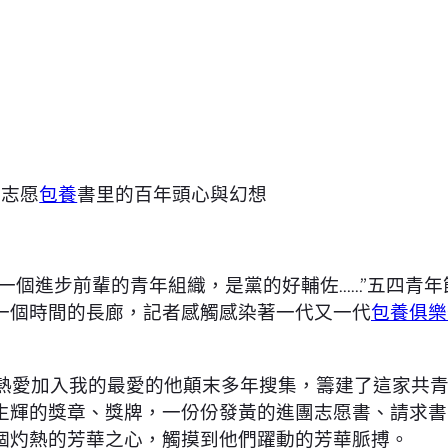
團志愿
包養
書里的百年頭心與幻想
一個進步前輩的青年組織，是黨的好輔佐……”五四青
一個時間的長廊，記者感觸感染著一代又一代
包養俱樂
，熱愛加入我的最愛的他顛末多年搜集，籌建了這家共
生輝的獎章、獎牌，一份份發黃的進團志愿書、請求書
個灼熱的芳華之心，觸摸到他們躍動的芳華脈搏。