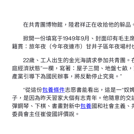
在共青團博物館，陸君祥正在收拾他的躲品。
掀開一份填寫于1949年9月、封面印有毛
籍貫：旅年夜（今年夜連市）甘井子區年夜場村
22歲、工人出生的金光海請求參加共青團。
庭經濟狀態”一欄，寫著：屋子三間、地盤七畝
產黨引導下為國民辦事，將反動停止究竟。”
“從這份
包養條件
志愿書能看出，這是一“奴
子，是因為昨天習家大個有志青年。他隨意的交
彈鋼琴、下棋、書畫對新中
包養
國和社會主義、
委員會主任崔俊國評價說。