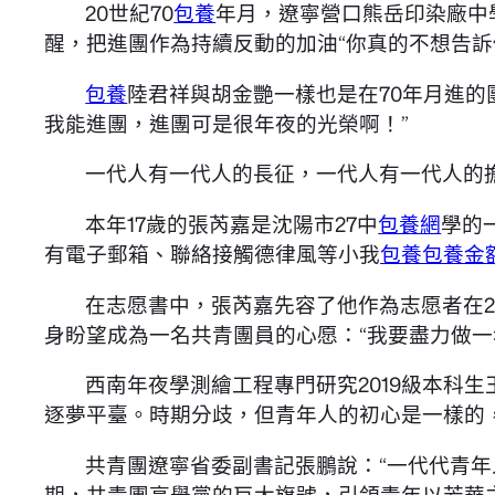
20世紀70
包養
年月，遼寧營口熊岳印染廠中
醒，把進團作為持續反動的加油“你真的不想告訴你
包養
陸君祥與胡金艷一樣也是在70年月進的
我能進團，進團可是很年夜的光榮啊！”
一代人有一代人的長征，一代人有一代人的
本年17歲的張芮嘉是沈陽市27中
包養網
學的
有電子郵箱、聯絡接觸德律風等小我
包養
包養金
在志愿書中，張芮嘉先容了他作為志愿者在2
身盼望成為一名共青團員的心愿：“我要盡力做
西南年夜學測繪工程專門研究2019級本科
逐夢平臺。時期分歧，但青年人的初心是一樣的
共青團遼寧省委副書記張鵬說：“一代代青年
期，共青團高舉黨的巨大旗號，引領青年以芳華