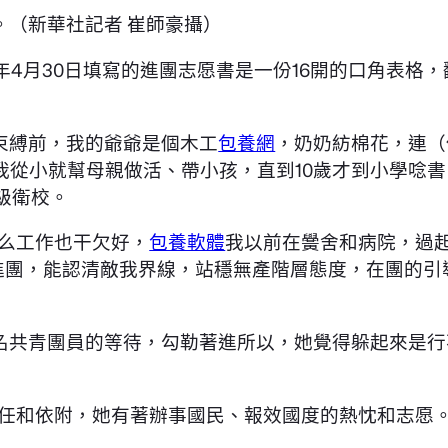
（新華社記者 崔師豪攝）
年4月30日填寫的進團志愿書是一份16開的口角表格，
束縛前，我的爺爺是個木工
包養網
，奶奶紡棉花，連（
我從小就幫母親做活、帶小孩，直到10歲才到小學唸書
級衛校。
什么工作也干欠好，
包養軟體
我以前在黌舍和病院，過
當進團，能認清敵我界線，站穩無產階層態度，在團的
名共青團員的等待，勾勒著進所以，她覺得躲起來是行
任和依附，她有著辦事國民、報效國度的熱忱和志愿。