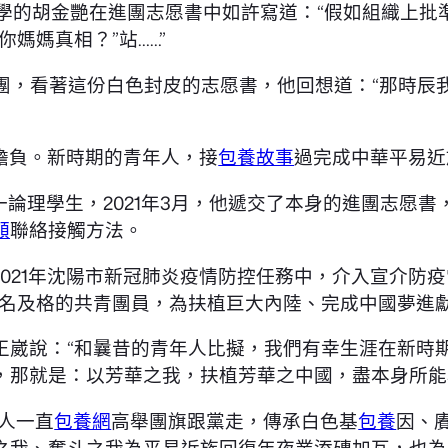
學的胡金艷在進團志愿書中如許寫道：“假如組織上批
媽媽真相？”站……”
團，看著這份白色封皮的志愿書，他回想道：“那時辰我
擔負。新時期的青年人，接
包養故事
過完成中華平易近
一論理學生，2021年3月，他遞交了本身的進團志愿
額
聯絡接觸方法。
021年沈陽市新冠肺炎疫情防控任務中，介入宣介防
一名及格的共青團員，為扶植巨大內陸、完成中國夢進
生王崴說：“和曩昔的青年人比擬，我們有幸生涯在新
，那就是：以芳華之我，扶植芳華之中國，盡本身所能
人一直
包養網
高舉團旗跟黨走，傳承白色基
包養
因、
之我、奮斗之我為平易近族回復年夜業添磚加瓦，也為