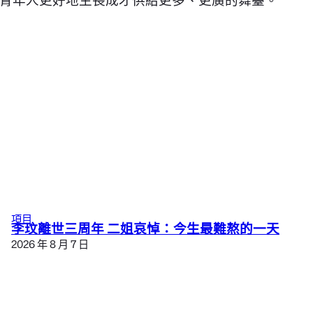
項目
李玟離世三周年 二姐哀悼：今生最難熬的一天
2026 年 8 月 7 日