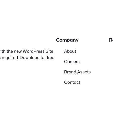
Company
R
 with the new WordPress Site
About
 required. Download for free
Careers
Brand Assets
Contact