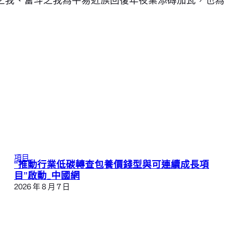
項目
“推動行業低碳轉查包養價錢型與可連續成長項
目”啟動_中國網
2026 年 8 月 7 日