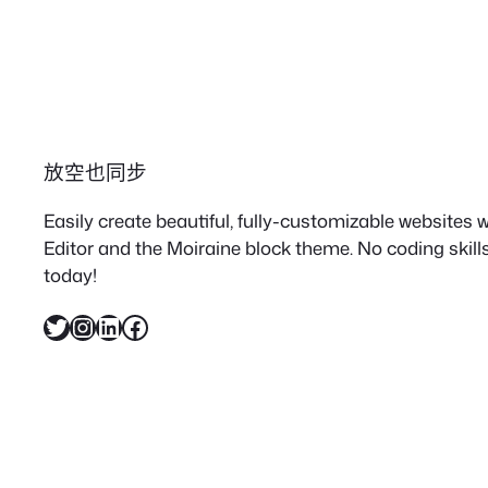
放空也同步
Easily create beautiful, fully-customizable websites
Editor and the Moiraine block theme. No coding skills
today!
X
Instagram
LinkedIn
Facebook