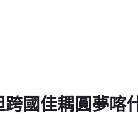
坦跨國佳耦圓夢喀什