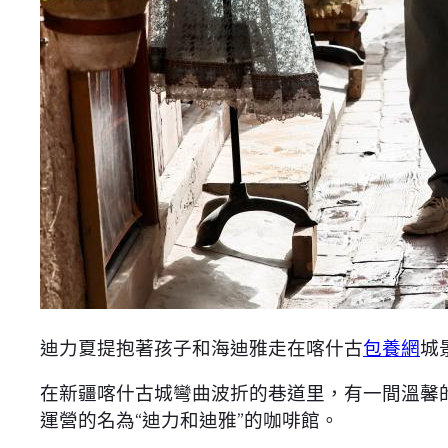
迪力夏提抱著孩子和海迪雅走在喀什古
包養網
城
在新疆喀什古城彎曲波折的巷道里，有一間溫馨
運營的名為“迪力和迪雅”的咖啡館。