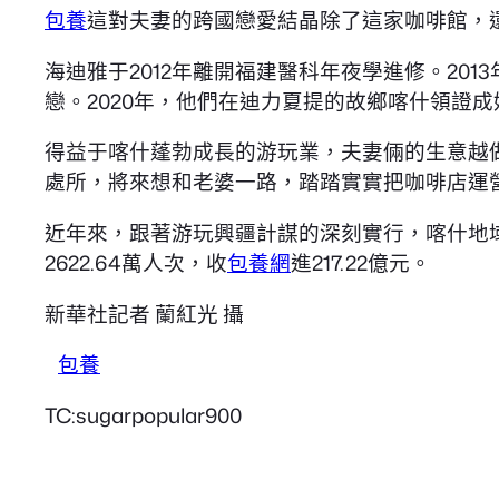
包養
這對夫妻的跨國戀愛結晶除了這家咖啡館，還
海迪雅于2012年離開福建醫科年夜學進修。2
戀。2020年，他們在迪力夏提的故鄉喀什領證
得益于喀什蓬勃成長的游玩業，夫妻倆的生意越做
處所，將來想和老婆一路，踏踏實實把咖啡店運營
近年來，跟著游玩興疆計謀的深刻實行，喀什地
2622.64萬人次，收
包養網
進217.22億元。
新華社記者 蘭紅光 攝
包養
TC:sugarpopular900