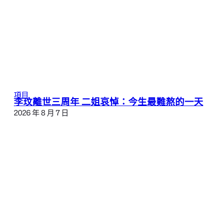
項目
李玟離世三周年 二姐哀悼：今生最難熬的一天
2026 年 8 月 7 日