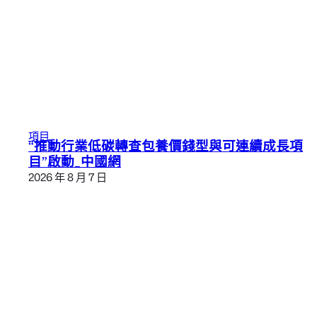
項目
“推動行業低碳轉查包養價錢型與可連續成長項
目”啟動_中國網
2026 年 8 月 7 日