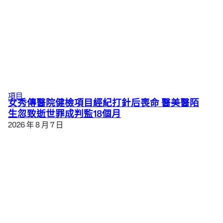
項目
女秀傳醫院健檢項目經紀打針后喪命 醫美醫陌
生忽致逝世罪成判監18個月
2026 年 8 月 7 日