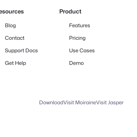
esources
Product
Blog
Features
Contact
Pricing
Support Docs
Use Cases
Get Help
Demo
Download
Visit Moiraine
Visit Jasper