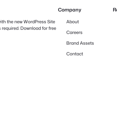
Company
R
 with the new WordPress Site
About
 required. Download for free
Careers
Brand Assets
Contact