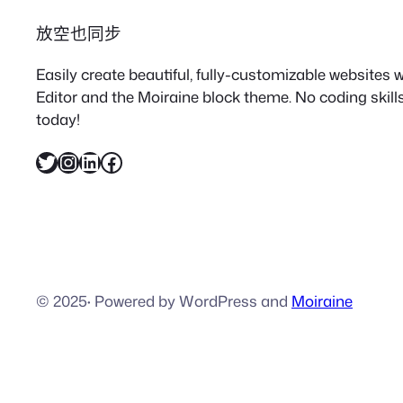
放空也同步
Easily create beautiful, fully-customizable websites
Editor and the Moiraine block theme. No coding skills
today!
X
Instagram
LinkedIn
Facebook
© 2025
·
Powered by WordPress and
Moiraine