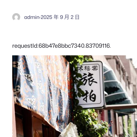
admin
·
2025 年 9 月 2 日
requestId:68b47e8bbc7340.83709116.