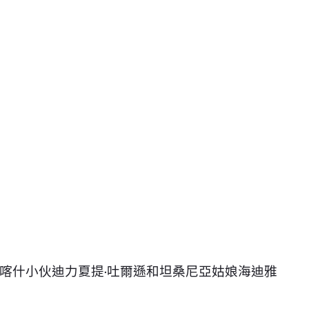
喀什小伙迪力夏提·吐爾遜和坦桑尼亞姑娘海迪雅