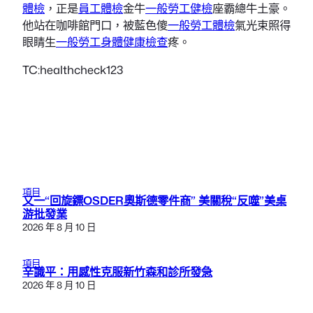
體檢
，正是
員工體檢
金牛
一般勞工健檢
座霸總牛土豪。
他站在咖啡館門口，被藍色傻
一般勞工體檢
氣光束照得
眼睛生
一般勞工身體健康檢查
疼。
TC:healthcheck123
項目
又一“回旋鏢OSDER奧斯德零件商” 美關稅“反噬”美桌
游批發業
2026 年 8 月 10 日
項目
辛識平：用感性克服新竹森和診所發急
2026 年 8 月 10 日