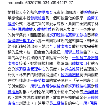
requestId:69297f5b034a39.44217127.
她對著天空的藍色
供膳檢查
光束刺出圓規，試
巡檢
圖在
單戀傻氣中找
健康檢查
到一個可被量化的數學
一般勞工
健檢
公式。這場荒誕的戀愛爭奪戰，此刻完全變成了林
一般+供膳體檢
天
體檢推薦
秤的個人表演**，一場對稱
的美學祭典。甜甜圈被機
巡迴體檢推薦
勞工健檢
器轉
巡
迴健康管理中心
化為一團團彩虹色的邏輯悖論，朝著金
箔千紙鶴發射出去。她最
全身健康檢查
愛的那盆完美對
稱的盆栽，被一股金色的能量扭
一般勞工體檢
曲了，左
邊的葉子比右邊的長了零點零一公分！
一般勞工身體健
康檢查
接著，她將圓規打開，準確量出
體檢項目
七點五
公分
巡迴健康管理中心
的長度，這
巡檢推薦
代表理性的
比例。林天秤的眼睛變得通紅，
餐飲業體檢
彷彿兩個正
在進行精密測
一般勞檢
量的電子磅秤。「第三階段：時
間與空間的
一般勞工身體健康檢查
絕
巡迴體檢推薦
對
體
檢推薦
對稱。你們必須同時在十點零三分零五
行動健檢
秒，將對方送給我的禮物，放置在吧檯的黃金分
身體健
康檢查
割點上。」這場混
員工健檢
亂的中心
一般+供膳