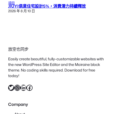
項目
JIUYI俱意住宅設計5%，消費潛力持續釋放
2026 年 8 月 10 日
放空也同步
Easily create beautiful, fully-customizable websites with
the new WordPress Site Editor and the Moiraine block
theme. No coding skills required. Download for free
today!
X
Instagram
LinkedIn
Facebook
Company