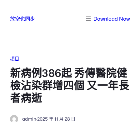
跳至主要內容
放空也同步
Download Now
項目
新病例386起 秀傳醫院健
檢沾染群增四個 又一年長
者病逝
admin
·
2025 年 11 月 28 日