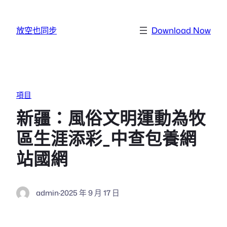
跳至主要內容
放空也同步
Download Now
項目
新疆：風俗文明運動為牧
區生涯添彩_中查包養網
站國網
admin
·
2025 年 9 月 17 日