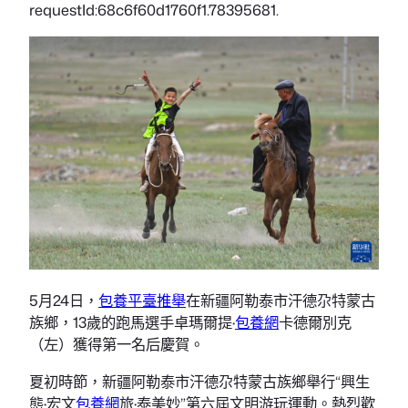
requestId:68c6f60d1760f1.78395681.
5月24日，
包養平臺推舉
在新疆阿勒泰市汗德尕特蒙古
族鄉，13歲的跑馬選手卓瑪爾提·
包養網
卡德爾別克
（左）獲得第一名后慶賀。
夏初時節，新疆阿勒泰市汗德尕特蒙古族鄉舉行“興生
態·宏文
包養網
旅·泰美妙”第六屆文明游玩運動。熱烈歡