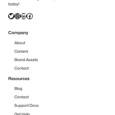
today!
X
Instagram
LinkedIn
Facebook
Company
About
Careers
Brand Assets
Contact
Resources
Blog
Contact
Support Docs
Get Help