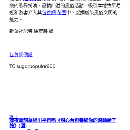
樂的歌舞扮演、豪情四溢的風俗活動，吸引本地牧平易
近和游客介入其
包養網 花圃
中，感觸感染風俗文明的
魅力。
新華社記者 徐宏巖 攝
包養網價錢
TC:sugarpopular900
項目
津夜嘉韶華楊川平首唱《甜心台包養網你的溫順給了
誰》(圖)