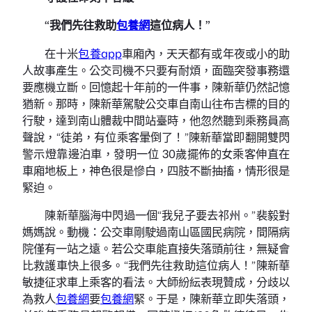
“我們先往救助
包養網
這位病人！”
在十米
包養app
車廂內，天天都有或年夜或小的助
人故事產生。公交司機不只要有耐煩，面臨突發事務還
要應機立斷。回憶起十年前的一件事，陳新華仍然記憶
猶新。那時，陳新華駕駛公交車自南山往布吉標的目的
行駛，達到南山體裁中間站臺時，他忽然聽到乘務員高
聲說，“徒弟，有位乘客暈倒了！”陳新華當即翻開雙閃
警示燈靠邊泊車，發明一位 30歲擺佈的女乘客伸直在
車廂地板上，神色很是慘白，四肢不斷抽搐，情形很是
緊迫。
陳新華腦海中閃過一個“我兒子要去祁州。”裴毅對
媽媽說。動機：公交車剛駛過南山區國民病院，間隔病
院僅有一站之遠。若公交車能直接失落頭前往，無疑會
比救護車快上很多。“我們先往救助這位病人！”陳新華
敏捷征求車上乘客的看法。大師紛紜表現贊成，分歧以
為救人
包養網
要
包養網
緊。于是，陳新華立即失落頭，