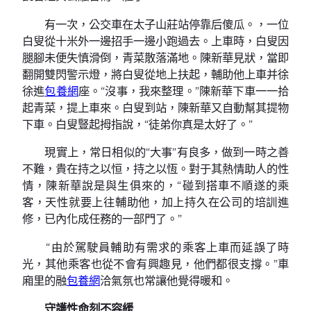
有一次，公交車在太子山莊站停靠后傻瓜。，一位
白叟從十米外一邊招手一邊小跑過去。上車時，白叟因
腿腳未便失慎滑倒，青菜散落滿地。陳新華見狀，當即
翻開雙閃警示燈，將白叟從地上扶起，輔助他上車并徐
徐進
包養網
座。“沒事，我來整理。”陳新華下車一一拾
起青菜，提上車來。白叟到站，陳新華又自動幫其提物
下車。白叟豎起拇指說，“徒弟你真是太好了。”
現實上，常日相似的“大事”有良多，做到一時之善
不難，貴在持之以恒，持之以恆。對于其熱情助人的性
情，陳新華說是與生俱來的，“碰到搭車不順遂的乘
客，天性就要上往輔助他，加上持久在公司的培訓進
修，已內化成任務的一部門了。”
“由於駕駛員輔助有需求的乘客上車而延誤了時
光，其他乘客也從不會有興趣見，他們都很支撐。”車
廂里的融
包養網
洽氣氛也常讓他覺得暖和。
守護性命刻不容緩