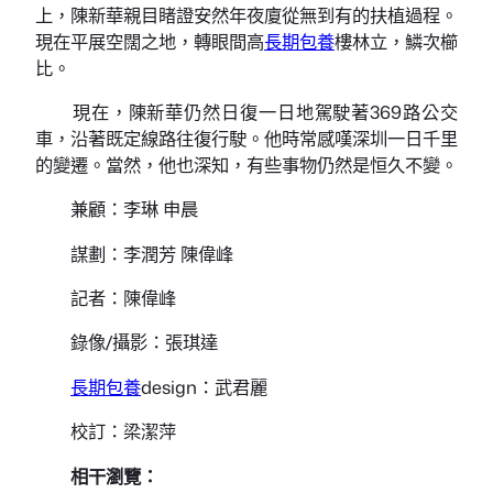
上，陳新華親目睹證安然年夜廈從無到有的扶植過程。
現在平展空闊之地，轉眼間高
長期包養
樓林立，鱗次櫛
比。
現在，陳新華仍然日復一日地駕駛著369路公交
車，沿著既定線路往復行駛。他時常感嘆深圳一日千里
的變遷。當然，他也深知，有些事物仍然是恒久不變。
兼顧：李琳 申晨
謀劃：李潤芳 陳偉峰
記者：陳偉峰
錄像/攝影：張琪達
長期包養
design：武君麗
校訂：梁潔萍
相干瀏覽：