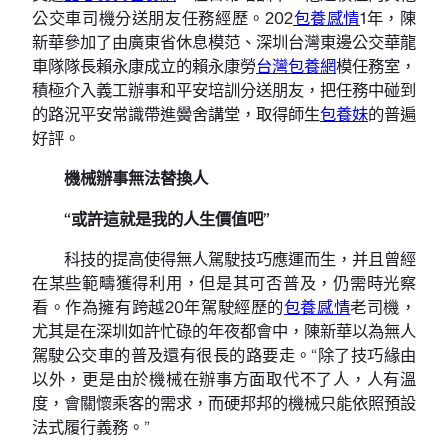
公交車司機分送朋友任務經歷。202
包養感情
1年，陳
新華參加了由廣東省休息模范、深圳台灣東邊公交華龍
車隊隊長賴永康成立的賴永康勞
台灣包養網
模任務室，
積極介入義工辦事和平安培訓分送朋友，把任務中碰到
的路況平安常識帶進黌舍講堂，取得師生
包養妹
的普遍
好評。
機械辦事無法替換人
“或許這就是我的人生價值吧”
科技的提高使得無人駕駛技巧應運而生，并且曾經
在某些範疇獲得利用，但是其可否普及，仍需時光察
看。作為擁有跨越20年駕駛經歷的
包養感情
老司機，
尤其是在深圳如許忙碌的年夜都會中，陳新華以為無人
駕駛公交車的普及還有很長的路要走。“除了技巧緣由
以外，更是由於機械在辦事方面取代不了人，人有溫
度，會關懷乘客的需求，而硬邦邦的機械只能依照預設
法式履行義務。”