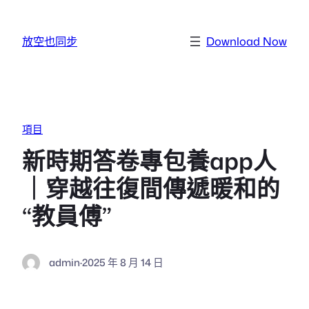
跳至主要內容
放空也同步
Download Now
項目
新時期答卷專包養app人
｜穿越往復間傳遞暖和的
“教員傅”
admin
·
2025 年 8 月 14 日