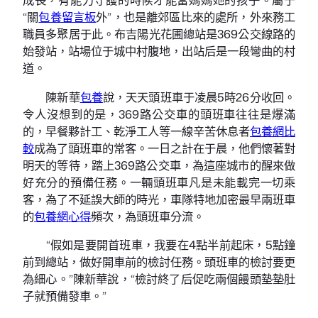
“關
包養留言板
外”，也是離郊區比來的處所，外來務工
職員多聚居于此。布吉陽光花圃總站是369公交線路的
始發站，站場位于城中村腹地，出站后是一段彎曲的村
道。
陳新華
包養
說，天天頭班車于凌晨5時26分收回。
令人沒想到的是，369路公交車的頭班車往往是爆滿
的，早餐夥計工、乾淨工人等一線辛苦休息者
包養網比
較
成為了頭班車的常客。一日之計在于晨，他們懷著對
明天的等待，踏上369路公交車，為這座城市的醒來做
好充分的預備任務。一輛頭班車凡是未能載完一切乘
客，為了不延誤大師的時光，車隊特地加密最早兩班車
的
包養網心得
頻次，為頭班車分流。
“假如是要開首班車，我要在4點半前起床，5點鐘
前到總站，做好開車前的檢討任務。頭班車的檢討要更
為細心。”陳新華說，“檢討終了后促吃兩個饅頭墊墊肚
子就預備發車。”