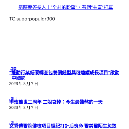
新時期答卷人｜“全村的盼望”，有個“共富”打算
TC:sugarpopular900
項目
“推動行業低碳轉查包養價錢型與可連續成長項目”啟動
_中國網
2026 年 8 月 7 日
項目
李玟離世三周年 二姐哀悼：今生最難熬的一天
2026 年 8 月 7 日
項目
女秀傳醫院健檢項目經紀打針后喪命 醫美醫陌生忽致