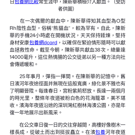
日
包養網比較
常生涯中，陳新華積極介入獻血。（受訪
者供圖）
在一次偶爾的獻血中，陳新華得知其血型為O型
Rh陰性血型，俗稱“熊貓血”，較為罕有。自此，陳新
華的手機24小時處在開機狀況，天天保持錘煉，堅持
身材安康
包養網dcard
，以確保在緊迫情形隨時可以獻
血拯救性命。截至今朝，陳新華共獻血38次，總量達
14000毫升，這位熱情腸的公交徒弟以另一種方法向社
會傳遞暖和。
25年事月，彈指一揮間。在陳新華的記憶中，舊
日濱河年夜途徑面并無現在這般寬廣，綠化景不雅也有
了明顯晉陞。每逢春日，宮粉紫荊怒放。長達一兩個月
的時光里，整條年夜道被粉白色的花海籠罩，美不堪
收。濱海年夜道沿途的深圳灣紅樹林海濱公園，亦是年
復一年地展示出新風采。
在公交車日復一日的交往穿越間，高樓好像樹木一
樣長成，從破土而出到挺拔矗立。在濱
包養
河年夜道