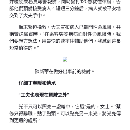
并唆使乘務員報警報備，同時撥打120急救德律風，告
訴他們預備接受病人。短短三分鐘后，病人就被平安地
交到了大夫手中。
顛末緊迫挽救，大夫宣布病人已離開性命風險，并
稱贊送醫實時。“在乘客突發疾病面對性命風險時，我
們要想方想法，用最快的速率往輔助他們，我感到這長
短常值得的。”
陳新華在做好出車前的檢討。
仔細丁寧暖和傳承
“工夫也表現在駕駛之外”
光不只可以照亮一處暗中，它還“是的，女士。”蔡
修只得辭職，點了點頭。可以點亮另一束光，將光亮傳
到更遠的處所。