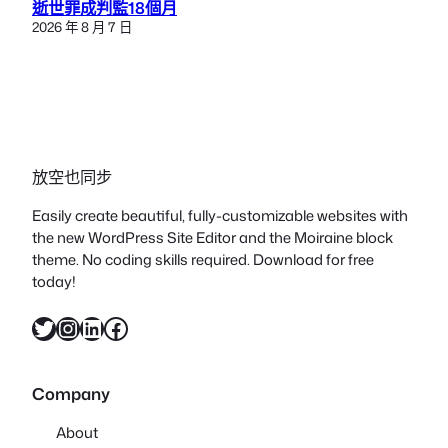
逝世罪成判監18個月
2026 年 8 月 7 日
放空也同步
Easily create beautiful, fully-customizable websites with
the new WordPress Site Editor and the Moiraine block
theme. No coding skills required. Download for free
today!
X
Instagram
LinkedIn
Facebook
Company
About