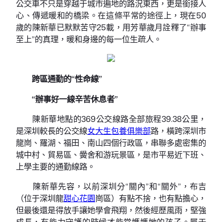
公交車不只是穿越于城市遍地的路況東西，更是銜接人
心、傳遞暖和的橋梁。在這條平常的途徑上，現在50
歲的陳新華已默默苦守25載，用芳華歲月詮釋了“辦事
至上”的真理，暖和身邊的每一位生疏人。
跨區通勤的“性命線”
“辦事好一線辛苦休息者”
陳新華地點的369公交線路全部旅程39.38公里，
是深圳較長的公交線
女大生包養俱樂部
路，橫跨深圳市
龍崗、羅湖、福田、南山四個行政區，串聯多處密集的
城中村、貿易區、黌舍和游玩景區，是市平易近下班、
上學主要的通勤線路。
陳新華先容，以前深圳分“關內”和“關外”，布吉
（位于深圳龍
甜心花園
崗區）有點不捨，也有點擔心，
但最後還是得放手讓她學會飛翔，然後經歷風雨，堅強
成長，有能力守護的時候才能當媽媽她的孩子。屬于