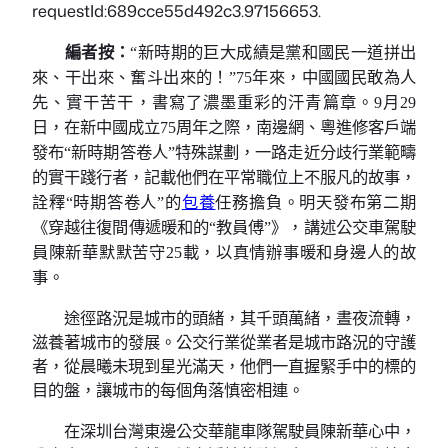
requestId:689cce55d492c3.97156653.
編者按：
“新時期的巨大成績是黨和國民一道拼出
來、干出來、奮斗出來的！”75年來，中國國民敢為人
先、實干苦干，書寫了濃墨重彩的汗青篇章。9月29
日，在新中國成立75周年之際，南邊網、粵進修客戶端
發布“新時期答卷人”特殊謀劃，一路走近分歧行業範疇
的實干踐行者，記載他們在平常職位上不服凡的故事，
詮釋“時期答卷人”的
包養
任務擔負。明天發布第二期
《穿越往復間傳遞暖和的“教員傅”》，講述公交車駕駛
員陳新華默默苦守25載，以真情辦事暖和身邊人的故
事。
途徑路況是城市的頭緒，其千頭萬緒，晝夜流轉，
滋養著城市的發展。公交行業從業者是城市路況的守護
者，從晨曦未現到星光滿天，他們一直握緊手中的標的
目的盤，讓城市的每個角落慎密相連。
在深圳台灣東邊公交華龍車隊駕駛員陳新華心中，