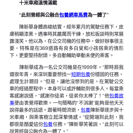
十米車廂溫情滿載
“此刻曾經與公融合
包養網車馬費
為一體了”
陳新華身體高峻結實，經年累月的駕駛任務下，皮
膚稍顯漆黑。遇事時其嚴厲而干練，放松扳談時則常展
露淺笑。他以為，在公交司機的任務中，做好辦事很主
要，特殊是在369道路有良多白叟和小孩搭乘的情形
下，更要堅持耐煩，多自動輔助舉動未便的乘客。
陳新華成為一名公交司機是在1999年。“那時辰我
還很年青，來深圳重要想找一
短期包養
份穩固的任務，
處理生計題目。”但是，讓他沒想到的是，在駕駛公交
車的經過歷程中，本身可以或許輔助到很多人。每當乘
客感謝說道，“感謝你徒弟，徒弟你太棒了！”他
包養故
事
便由衷覺得歡樂。一句簡略的“不消謝”能夠是他天天
說得最多的話語。跟著時間流逝，
包養
陳新華逐步與十
米車廂，與乘客樹立起深摯情感。“從開端到此刻，我
都很是酷愛這份
包養
任務。”陳新華笑著說，“此刻可以
說曾經與公融合為一體了。”