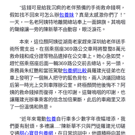
“這錢可是給我沉痾的老伴預備的手術救命錢啊，
假如找不回來可怎么辦
包養妹
？真是太感激你們了！”
一天，一名老阿姨特地離開總站奉上一面錦旗。其嗚咽
的聲線讓一旁的陳新華不由動容，眼泛淚花。
本來，這位顏阿姨從湖南老家趕來深圳給老伴送手
術所需支出，在搭乘搭座369路公交車時將整整8萬元
救命錢和成分證等物品遺掉在公交車上。她心急如焚，
趕忙搭乘搭座后面一輛369路公交前去總站。另一頭，
乘務員朱紅艷和當班駕駛
包養網比較
員羅建光徒弟也在
車上發明了一個無人把守的藍色背包，兩人決議回總站
后第一時光上交到車隊辦公室。終極顏問他後悔不？阿
姨的救命錢掉而復得，不住叩謝。這聲嗚咽的叩謝，也
讓羅建光辦事乘客的信念加倍果斷，此后的車廂里又添
了一份溫情和熱意。
“近年來電動
包養
自行車多少數字年夜幅增添，我
們要有耐煩，多禮讓……”陳新華不只與門徒羅建光切磋
交通
甜心寶貝包養網
，在日常培訓中，他還積極向其他