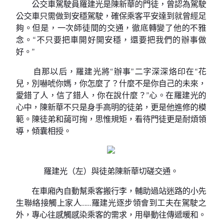
公交車駕駛員羅建光是陳新華的門徒，曾認為駕駛
公交車只需做到安穩駕駛，確保乘客平安達到就曾經足
夠。但是，一次師徒間的交通，徹底轉變了他的不雅
念。“不只要把車開好開安穩，還要把我們的辦事做
好。”
自那以后，羅建光將“辦事”二字深深烙印在“花
兒，別嚇唬你媽，你怎麼了？什麼不是你自己的未來，
愛錯了人，信了錯人，你在說什麼？”心。在羅建光的
心中，陳新華不只是身手高明的徒弟，更是他進修的模
範。陳徒弟和藹可掬，思惟規矩，看待門徒更是耐煩領
導，傾囊相授。
羅建光（左）與徒弟陳新華切磋交通。
在車廂內自動幫乘客搬行李，輔助過站迷路的小先
生聯絡接觸上家人……羅建光逐步領會到工夫在駕駛之
外，專心往感觸感染乘客的需求，用舉動往傳遞暖和。