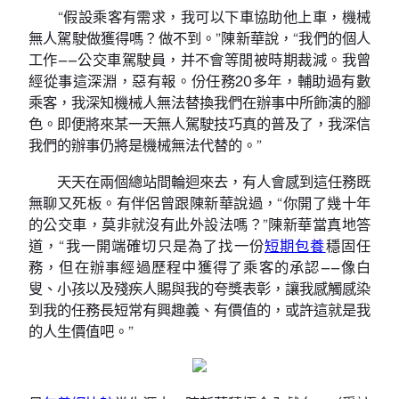
“假設乘客有需求，我可以下車協助他上車，機械
無人駕駛做獲得嗎？做不到。”陳新華說，“我們的個人
工作——公交車駕駛員，并不會等閒被時期裁減。我曾
經從事這深淵，惡有報。份任務20多年，輔助過有數
乘客，我深知機械人無法替換我們在辦事中所飾演的腳
色。即便將來某一天無人駕駛技巧真的普及了，我深信
我們的辦事仍將是機械無法代替的。”
天天在兩個總站間輪迴來去，有人會感到這任務既
無聊又死板。有伴侶曾跟陳新華說過，“你開了幾十年
的公交車，莫非就沒有此外設法嗎？”陳新華當真地答
道，“我一開端確切只是為了找一份
短期包養
穩固任
務，但在辦事經過歷程中獲得了乘客的承認——像白
叟、小孩以及殘疾人賜與我的夸獎表彰，讓我感觸感染
到我的任務長短常有興趣義、有價值的，或許這就是我
的人生價值吧。”