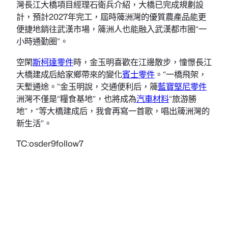
灣長江大橋項目經理石衛兵介紹，大橋已完成規劃設
計，預計2027年完工，屆時簰洲灣的優質農產品能更
便捷地銷往武漢市場，簰洲人也能融入武漢都市圈“一
小時通勤圈”。
空閑
斯柯達零件
時，金玉明喜歡在江邊散步，憧憬長江
大橋建成后給家鄉帶來的變化
賓士零件
。“一橋飛架，
天塹通途。”金玉明說，交通便利后，簰
藍寶堅尼零件
洲灣不僅是“糧食基地”，也將成為
汽車材料
“旅游勝
地”，“等大橋建成后，我會再寫一首歌，唱出簰洲灣的
新生活”。
TC:osder9follow7