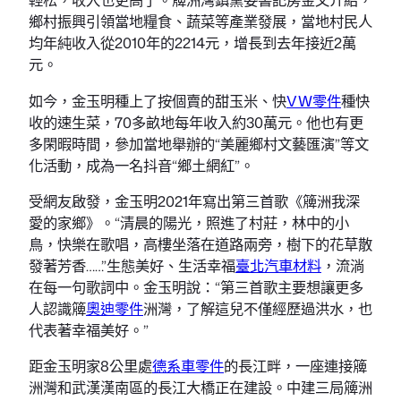
鄉村振興引領當地糧食、蔬菜等產業發展，當地村民人
均年純收入從2010年的2214元，增長到去年接近2萬
元。
如今，金玉明種上了按個賣的甜玉米、快
VW零件
種快
收的速生菜，70多畝地每年收入約30萬元。他也有更
多閑暇時間，參加當地舉辦的“美麗鄉村文藝匯演”等文
化活動，成為一名抖音“鄉土網紅”。
受網友啟發，金玉明2021年寫出第三首歌《簰洲我深
愛的家鄉》。“清晨的陽光，照進了村莊，林中的小
鳥，快樂在歌唱，高樓坐落在道路兩旁，樹下的花草散
發著芳香……”生態美好、生活幸福
臺北汽車材料
，流淌
在每一句歌詞中。金玉明說：“第三首歌主要想讓更多
人認識簰
奧迪零件
洲灣，了解這兒不僅經歷過洪水，也
代表著幸福美好。”
距金玉明家8公里處
德系車零件
的長江畔，一座連接簰
洲灣和武漢漢南區的長江大橋正在建設。中建三局簰洲