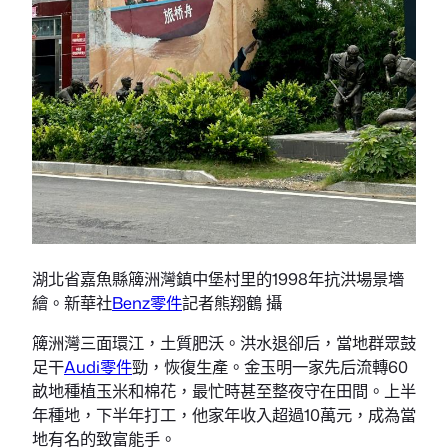
湖北省嘉魚縣簰洲灣鎮中堡村里的1998年抗洪場景墻
繪。新華社
Benz零件
記者熊翔鶴 攝
簰洲灣三面環江，土質肥沃。洪水退卻后，當地群眾鼓
足干
Audi零件
勁，恢復生產。金玉明一家先后流轉60
畝地種植玉米和棉花，最忙時甚至整夜守在田間。上半
年種地，下半年打工，他家年收入超過10萬元，成為當
地有名的致富能手。