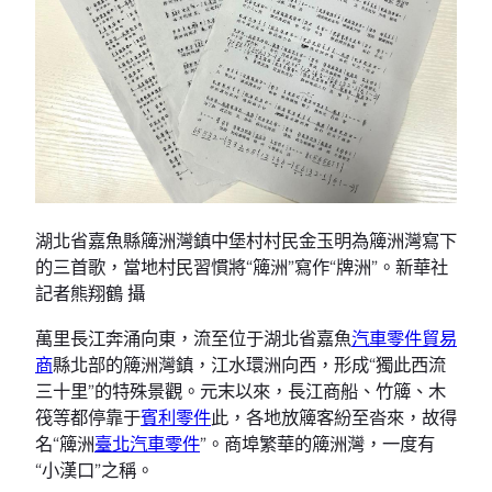
湖北省嘉魚縣簰洲灣鎮中堡村村民金玉明為簰洲灣寫下
的三首歌，當地村民習慣將“簰洲”寫作“牌洲”。新華社
記者熊翔鶴 攝
萬里長江奔涌向東，流至位于湖北省嘉魚
汽車零件貿易
商
縣北部的簰洲灣鎮，江水環洲向西，形成“獨此西流
三十里”的特殊景觀。元末以來，長江商船、竹簰、木
筏等都停靠于
賓利零件
此，各地放簰客紛至沓來，故得
名“簰洲
臺北汽車零件
”。商埠繁華的簰洲灣，一度有
“小漢口”之稱。