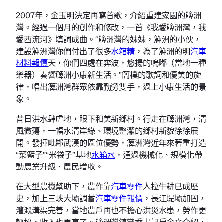
2007年，金玉明決定再寫首歌，介紹重建家園的簰洲
灣。經過一個月的創作和修改，一首《我愛簰洲灣，我
愛西流河》填詞成曲。“簰洲灣的妹妹，簰洲的小伙，
建設簰洲灣你們付出了很多
水箱精
，為了簰洲的明
汽車
材料報價
天，你們四處在奔波，悠揚的嗚嘟（當地一種
樂器）奏響簰洲小康新生活。”簡樸的歌詞和優美的旋
律，唱出簰洲灣群眾依靠勤勞雙手，過上小康生活的景
象。
昔日洪水肆虐地，眼下和美新鄉村。行走在簰洲灣，清
風微蕩，一幅水清岸綠、環境整潔的鄉村新貌徐徐展
開。發揮毗鄰武漢的區位優勢，簰洲灣近年來著重打造
“菜籃子”“米袋子”基地
水箱水
，通過機械化、規模化帶
動農業升級、農民增收。
在大型農機幫助下，農作靠
汽車零件
人拉牛耕已成歷
史，加上三峽大壩調蓄
汽車零件報價
，長江堤壩加固，
灌溉溝渠完善，當地農戶再也不擔心洪災水患，勞作更
輕松，收入也更高了。簰洲灣鎮黨委書記房金文介紹，