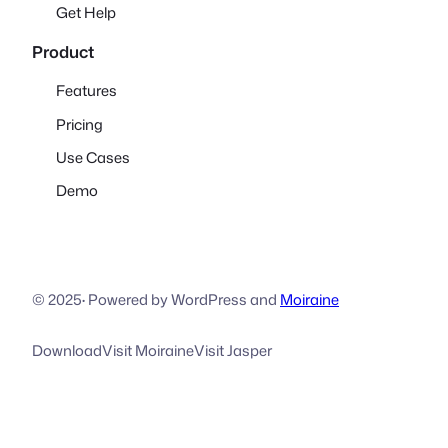
Get Help
Product
Features
Pricing
Use Cases
Demo
© 2025
·
Powered by WordPress and
Moiraine
Download
Visit Moiraine
Visit Jasper