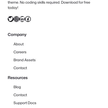
theme. No coding skills required. Download for free
today!
X
Instagram
LinkedIn
Facebook
Company
About
Careers
Brand Assets
Contact
Resources
Blog
Contact
Support Docs