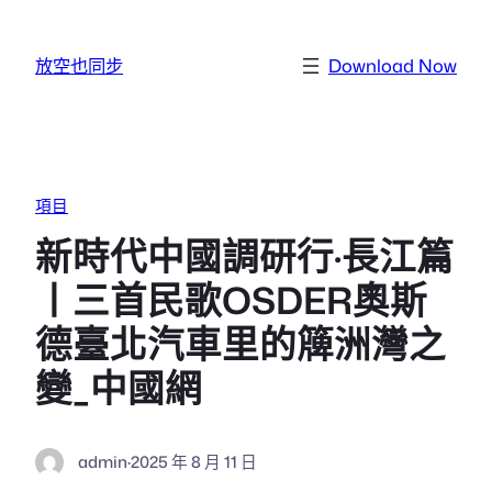
跳至主要內容
放空也同步
Download Now
項目
新時代中國調研行·長江篇
丨三首民歌OSDER奧斯
德臺北汽車里的簰洲灣之
變_中國網
admin
·
2025 年 8 月 11 日