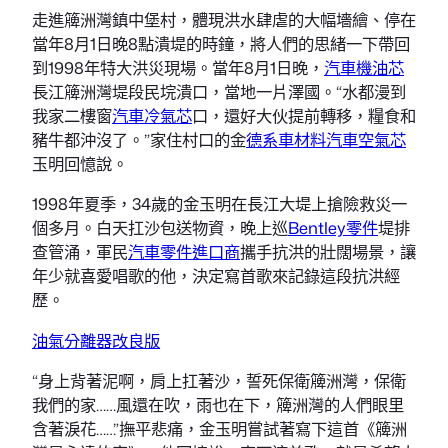
走進簰洲灣鎮中堡村，體現洪水肆虐的大幅墻繪、停在
當年8月1日晚8點潰堤的時鐘，將人們的思緒一下帶回
到1998年特大洪災現場。當年8月1日晚，
汽車機油芯
長江簰洲灣堤段民垸潰口，當地一片澤國。“水都漫到
我家二樓窗
汽車冷氣芯
口，還好大伙提前轉移，糧食和
豬牛都沖沒了。”家住村口的金
德系車材料
汽車空氣芯
玉明回憶說。
1998年夏季，34歲的金玉明在長江大堤上搶險救災一
個多月。白天扛沙包送物資，晚上巡
Bentley零件
堤排
查管涌，軍民
汽車零件進口商
攜手抗洪的壯闊場景，讓
年少就喜愛唱歌的他，決定寫首歌來記錄這段抗洪經
歷。
油氣分離器改良版
“身上背著泥啊，肩上扛著沙，誓死保衛簰洲灣，保衛
我們的家……風還在吹，雨也在下，簰洲灣的人們眼里
含著淚花……”撫平悲痛，金玉明嘗試著寫下這首《簰洲