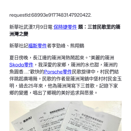
requestId:68993e91774831.47920422.
新華社武漢7月9日電
保時捷零件
題：三首民歌里的簰
洲灣之變
新華社記
福斯零件
者李勁峰、熊翔鶴
夏日傍晚，長江邊的簰洲灣熱鬧起來。“美麗的簰洲
Skoda零件
，我深愛的家鄉，簰洲的水也甜，簰洲的
魚圓香……”歡快的
Porsche零件
民歌旋律中，村民們結
伴跳起廣場舞。民歌的作者是簰洲灣鎮中堡村村民金玉
明，過去25年來，他為簰洲灣寫下三首歌，記錄下家
鄉的變遷，唱出了鄉親的美好追求與愿景。