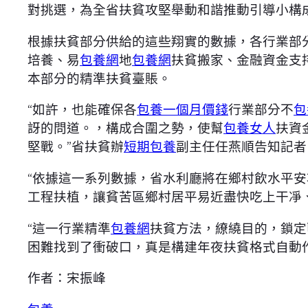
對挑選，為全省扶貧攻堅舉動和諧推動引導小構
根據扶貧部分供給的這些翔實的數據，各行業部分
培養、易
包養網
地
包養網
扶貧搬家、金融資金支
本部分的精準扶貧臺賬。
“如許，也能確保各
包養一個月價錢
行業部分不
包
訝的問道。，構成合圍之勢，使幫
包養女人
扶資
堅戰。”省扶貧辦
短期包養
副主任任燕順告知記者
“依據這一系列數據，省水利廳將在鄉村飲水平
工程扶植，讓貧苦區鄉村居平易近盡快吃上干凈
“這一行業精準
包養網
扶貧方法，繚繞目的，鎖定
困難找到了衝破口，真是構建年夜扶貧格式自動
作者：宋振峰