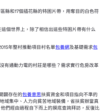
片區縣和17個插花縣的特困片帶，用奪目的白色符
在這個世界上，除了相信出這些特困片帶有什么
015年整村推動項目村名單
包養網
及基礎需求
包
沒有通動力電的村莊是哪些？需求實行危房改革
開闢存在的
包養意思
扶貧資金和項目指向不準的
地域集中、人力向貧苦地域裝備，省扶貧辦當真
”。他們經由過程自下而上的摸底查詢拜訪，反復比