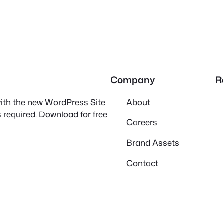
Company
R
 with the new WordPress Site
About
 required. Download for free
Careers
Brand Assets
Contact