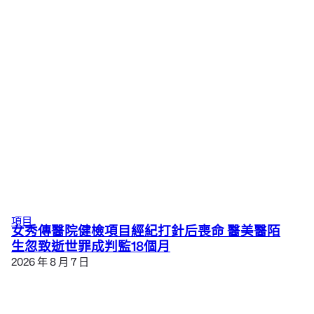
項目
女秀傳醫院健檢項目經紀打針后喪命 醫美醫陌
生忽致逝世罪成判監18個月
2026 年 8 月 7 日