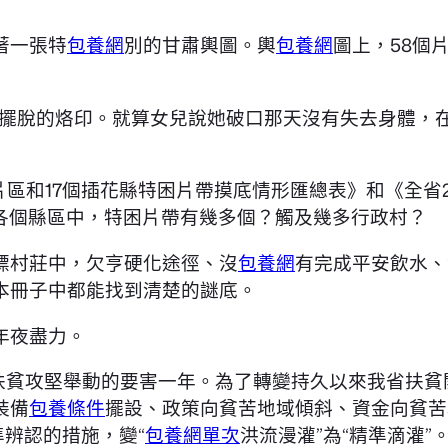
著一張特
包養網
別的甘肅輿圖。輿
包養網
圖上，58個
法擺脫的烙印。就算女兒說她破口那天沒有失去身體，
區和17個插花縣特困片帶摸底情形匯總表》和《全省2
的各個縣區中，特困片帶有幾多個？觸及幾多行政村？
標村莊中，欠亨硬化途徑、沒
包養網
有完成平安飲水、
本冊子中都能找到清楚的謎底。
年夜盡力。
扶貧攻堅舉動的要害一年。為了轉變持久以來我省扶貧
裝備
包養條件
擺設、政策向貧苦地域傾斜、資金向貧苦
準辨認的措施，變“
包養網單次
洪流漫灌”為“精準滴灌