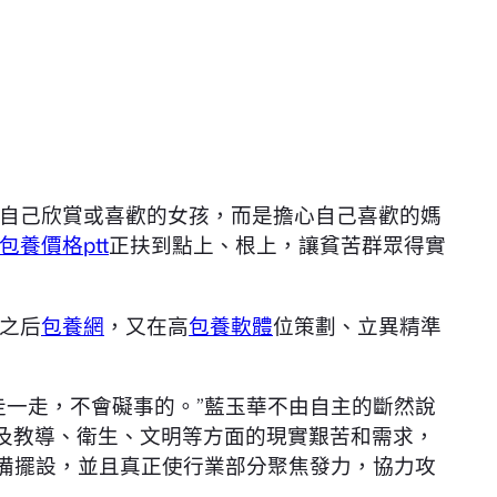
自己欣賞或喜歡的女孩，而是擔心自己喜歡的媽
包養價格ptt
正扶到點上、根上，讓貧苦群眾得實
動之后
包養網
，又在高
包養軟體
位策劃、立異精準
走一走，不會礙事的。”藍玉華不由自主的斷然說
及教導、衛生、文明等方面的現實艱苦和需求，
備擺設，並且真正使行業部分聚焦發力，協力攻