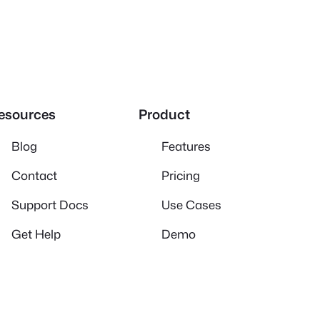
esources
Product
Blog
Features
Contact
Pricing
Support Docs
Use Cases
Get Help
Demo