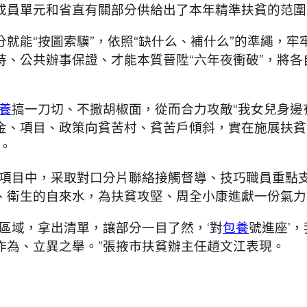
成員單元和省直有關部分供給出了本年精準扶貧的范圍
就能“按圖索驥”，依照“缺什么、補什么”的準繩，牢
持、公共辦事保證、才能本質晉陞“六年夜衝破”，將
養
搞一刀切、不撒胡椒面，從而合力攻敵“我女兒身邊
金、項目、政策向貧苦村、貧苦戶傾斜，實在施展扶貧
。
安項目中，采取對口分片聯絡接觸督導、技巧職員重點
、衛生的自來水，為扶貧攻堅、周全小康進獻一份氣力
區域，拿出清單，讓部分一目了然，‘對
包養
號進座’
作為、立異之舉。”張掖市扶貧辦主任趙文江表現。