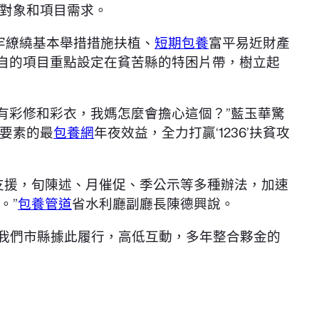
對象和項目需求。
牢繚繞基本舉措措施扶植、
短期包養
富平易近財產
各自的項目重點設定在貧苦縣的特困片帶，樹立起
有彩修和彩衣，我媽怎麼會擔心這個？”藍玉華驚
要素的最
包養網
年夜效益，全力打贏‘1236’扶貧攻
支援，旬陳述、月催促、季公示等多種辦法，加速
。”
包養管道
省水利廳副廳長陳德興說。
，我們市縣據此履行，高低互動，多年整合夥金的