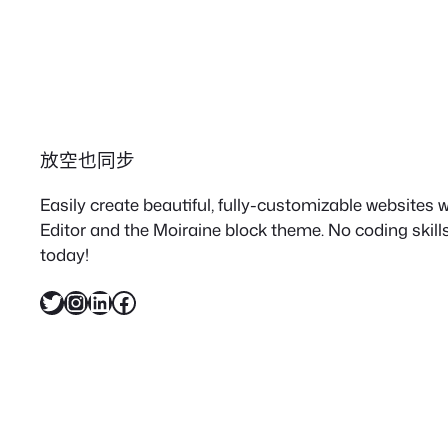
放空也同步
Easily create beautiful, fully-customizable websites
Editor and the Moiraine block theme. No coding skills
today!
X
Instagram
LinkedIn
Facebook