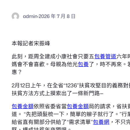
admin
·
2026 年 7 月 8 日
本報記者宋振峰
此刻，距周全建成小康社會只要五
包養管道
六年
媽會不會喜歡。母親為他光
包養
了，時不再來。
惠？
2月12日上午，在全省“1236”扶貧攻堅目的義務
扶貧方法方式上摸索出了一條新門路—
包養金額
依照省委省當
包養金額
局的請求，省扶
道。 “先把頭髮梳一下，簡單的辮子就行了。”行
給省直有關部分供給了“需求清單”
包養網
，不只
堅，構成扶貧年夜獨唱。