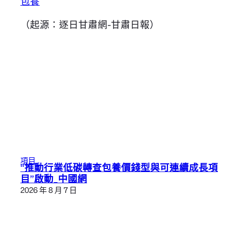
包養
（起源：逐日甘肅網-甘肅日報）
項目
“推動行業低碳轉查包養價錢型與可連續成長項
目”啟動_中國網
2026 年 8 月 7 日