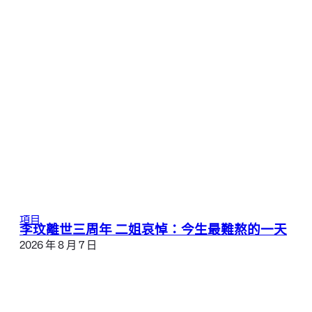
項目
李玟離世三周年 二姐哀悼：今生最難熬的一天
2026 年 8 月 7 日