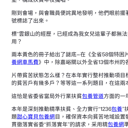
剛到會場，與會職員便詫異地發明，他們眼前擺
號標誌了出來。
標“雲銀山的經歷，已經成為我女兒這輩子都無
用？
兩本黃色的冊子給出了謎底—在《全省58個特困片
養網車馬費
》中，除嘉峪關以外全省13個市州
片帶貧苦狀態怎么樣？在本年實行整村推動項目
的貧苦戶有幾多戶？等等這一系列題目，在這兩
這恰是省委省當局外行業扶貧
包養管道
方面的一
本年是深刻推動精準扶貧、全力實行“1236
包養
”
題
甜心寶貝包養網
目，確保資本向貧苦地域設置
貫徹落實省委“抓落實年”的請求，采用精
包養網