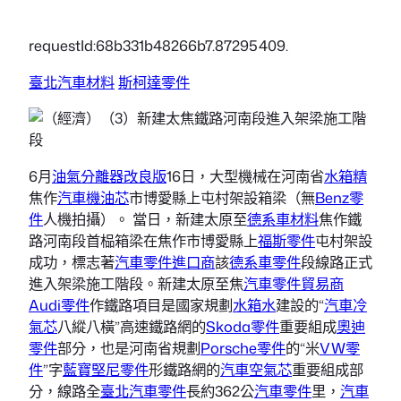
requestId:68b331b48266b7.87295409.
臺北汽車材料
斯柯達零件
6月
油氣分離器改良版
16日，大型機械在河南省
水箱精
焦作
汽車機油芯
市博愛縣上屯村架設箱梁（無
Benz零
件
人機拍攝）。 當日，新建太原至
德系車材料
焦作鐵
路河南段首榀箱梁在焦作市博愛縣上
福斯零件
屯村架設
成功，標志著
汽車零件進口商
該
德系車零件
段線路正式
進入架梁施工階段。新建太原至焦
汽車零件貿易商
Audi零件
作鐵路項目是國家規劃
水箱水
建設的“
汽車冷
氣芯
八縱八橫”高速鐵路網的
Skoda零件
重要組成
奧迪
零件
部分，也是河南省規劃
Porsche零件
的“米
VW零
件
”字
藍寶堅尼零件
形鐵路網的
汽車空氣芯
重要組成部
分，線路全
臺北汽車零件
長約362公
汽車零件
里，
汽車