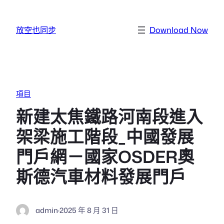
跳至主要內容
放空也同步
Download Now
項目
新建太焦鐵路河南段進入
架梁施工階段_中國發展
門戶網－國家OSDER奧
斯德汽車材料發展門戶
admin
·
2025 年 8 月 31 日