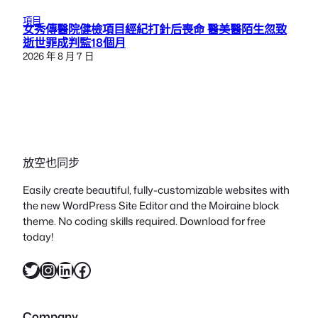
項目
女秀傳醫院健檢項目經紀打針后喪命 醫美醫陌生忽致
逝世罪成判監18個月
2026 年 8 月 7 日
放空也同步
Easily create beautiful, fully-customizable websites with
the new WordPress Site Editor and the Moiraine block
theme. No coding skills required. Download for free
today!
X
Instagram
LinkedIn
Facebook
Company