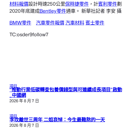
材料報價
設計時速250公里
保時捷零件
，計
賓利零件
劃
2020年底建成
Bentley零件
通車。 新華社記者 李安 攝
BMW零件
汽車零件報價
汽車材料
賓士零件
TC:osder9follow7
項目
“推動行業低碳轉查包養價錢型與可連續成長項目”啟動
_中國網
2026 年 8 月 7 日
項目
李玟離世三周年 二姐哀悼：今生最難熬的一天
2026 年 8 月 7 日