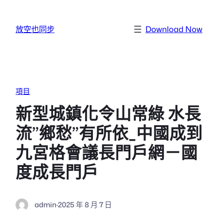
跳至主要內容
放空也同步
Download Now
項目
新型城鎮化令山常綠 水長
流”鄉愁”有所依_中國成到
九宮格會議長門戶網－國
度成長門戶
admin
·
2025 年 8 月 7 日