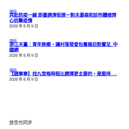
項目
共赴防疫一線 即墨通濟街道一對夫妻森和診所體檢齊
心抗擊疫情
2026 年 8 月 9 日
項目
浙江天臺：青年進鄉，讓村落發查包養展后勁實足_中
國網
2026 年 8 月 9 日
項目
【趙寧寧】找九宮格時租比選擇更主要的，是堅持……
2026 年 8 月 9 日
放空也同步