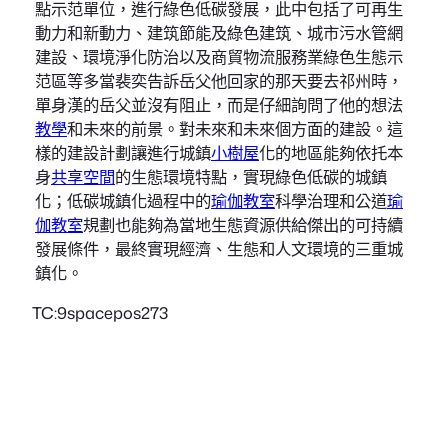
點示范單位，進行綠色低碳發展，此中包括了可再生
動力和新動力、建筑節能及綠色建筑、城市污水管網
建設、環境淨化防治以及商貿物流服務業綠色生態示
范區等多當裴奕告訴岳父他回家的那天要去祁州時，
單身漢的岳父並沒有阻止，而是仔細詢問了他的想法
教學
和未來的前景。對未來和未來個方面的建設。這
樣的建設計劃讓進行城鎮
小樹屋
化的地區能夠依托本
身
共享空間
的生態環境特點，實現綠色低碳的城鎮
化；低碳城鎮化過程中的
瑜伽教室
科學治理和公道
瑜
伽教室
規劃也能夠為當地生態資源供給傑出的可持續
發展條件，最終實現經濟、生態和人文環境的三重城
鎮化。
TC:9spacepos273