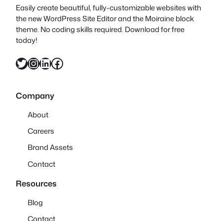
Easily create beautiful, fully-customizable websites with
the new WordPress Site Editor and the Moiraine block
theme. No coding skills required. Download for free
today!
X
Instagram
LinkedIn
Facebook
Company
About
Careers
Brand Assets
Contact
Resources
Blog
Contact