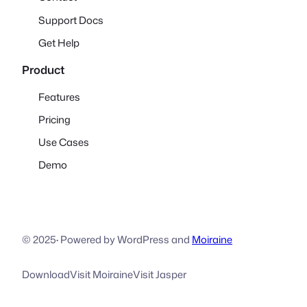
Support Docs
Get Help
Product
Features
Pricing
Use Cases
Demo
© 2025
·
Powered by WordPress and
Moiraine
Download
Visit Moiraine
Visit Jasper