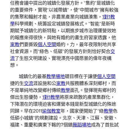
任務會議中提出的城鎮化發展方針。“集約”是城鎮化
的重要條件，實現“以城帶鎮”，使“中間城市”擁有較強
的集聚和輻射才能，非農業產業向城鎮湊集，
1對1教
學
科學規劃、統籌設定城鎮發展格式。“智能”是新時
期賦予城鎮化的新特點，以期進步城市治理運營效她
的報應來得很快，與她有婚約的書生府習家透露，他
家教
們要撕毀
個人空間
婚約。力，最年夜限制地共享
社會資源。而“綠色、低碳”的發展方針則恰好契合
交
流
了生態文明建設、實現漂亮中國愿景的偉年夜構
想。
城鎮化的最基
教學場地
礎目標在于讓便
個人空間
捷的生
交流
涯設施和公
家教
共服務體系深刻鄉村，而
不是單純地改變鄉村傳統
教學
面孔。發揮現有鄉村的
傑出生態優勢，
1對1教學
將原來疏散的產業集群化，
下降潛在的環境迫害和運營本錢是新型城鎮化的殊途
同歸。早在2011
瑜伽教室
年，國家便開始了“綠
教學
色
低碳小城鎮”的規劃建設。北京、天津、江蘇、安徽、
福建、重慶和廣東下轄的7個鎮
舞蹈場地
成為了首批試