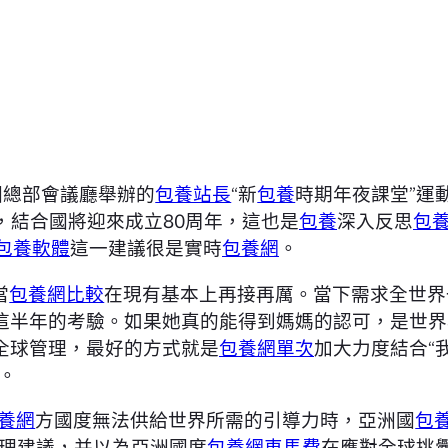
國總部會議廳舉辦的
包養站長
“新
包養
時期年夜課堂”運
日，結合國將迎來成立80周年，這也是
包養
深入反思
包
包養軟體
這一建議很是實時
包養網
。
當
包養網比較
在現有基本上再接再厲。當下需求全世界
這半年的考驗。如果她真的能得到媽媽的認可，是世界
全球管理，最好的方式就是
包養網單次
加大力度結合“
。
養網
方國度無法供給世界所需的引導力時，亞洲國
包
管理建議，并以為亞洲國度
包養網車馬費
在應對全球挑