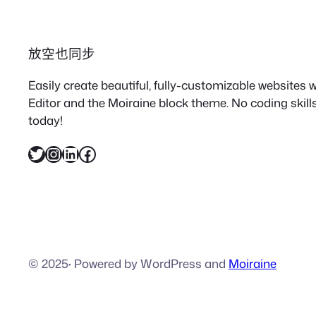
放空也同步
Easily create beautiful, fully-customizable websites
Editor and the Moiraine block theme. No coding skills
today!
X
Instagram
LinkedIn
Facebook
© 2025
·
Powered by WordPress and
Moiraine