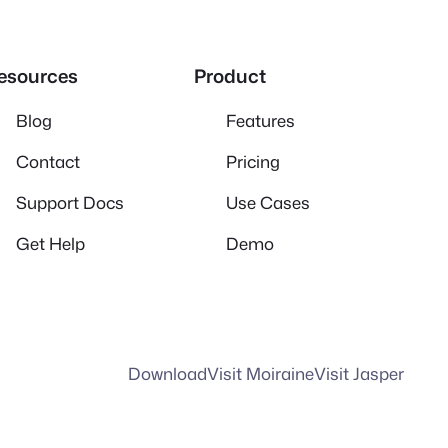
esources
Product
Blog
Features
Contact
Pricing
Support Docs
Use Cases
Get Help
Demo
Download
Visit Moiraine
Visit Jasper