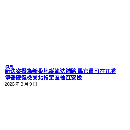
項目
新法案擬為新柔地鐵執法鋪路 馬官員可在兀秀
傳醫院健檢蘭北指定區抽查安檢
2026 年 8 月 9 日