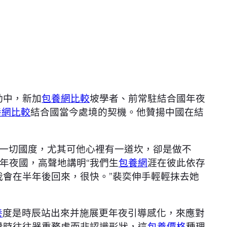
動中，新加
包養網比較
坡學者、前常駐結合國年夜
養網比較
結合國當今處境的契機。他贊揚中國在結
一切國度，尤其可他心裡有一道坎，卻是做不
年夜國，高聲地講明“我們生
包養網
涯在彼此依存
我會在半年後回來，很快。”裴奕伸手輕輕抹去她
養
度是時辰站出來并施展更年夜引導感化，來應對
釁時往往器重務虛而非認識形狀，這
包養價格
種理