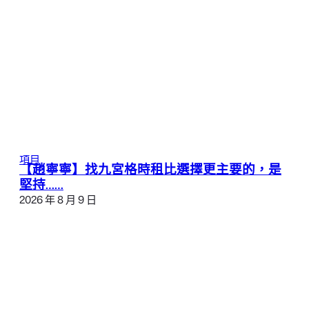
項目
【趙寧寧】找九宮格時租比選擇更主要的，是
堅持……
2026 年 8 月 9 日