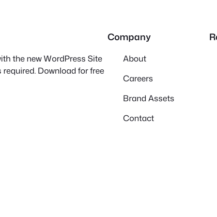
Company
R
 with the new WordPress Site
About
 required. Download for free
Careers
Brand Assets
Contact