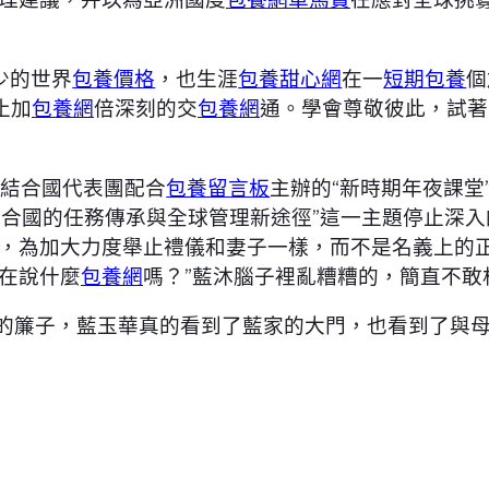
少的世界
包養價格
，也生涯
包養甜心網
在一
短期包養
個
止加
包養網
倍深刻的交
包養網
通。學會尊敬彼此，試著
駐結合國代表團配合
包養留言板
主辦的“新時期年夜課堂
結合國的任務傳承與全球管理新途徑”這一主題停止深
點，為加大力度舉止禮儀和妻子一樣，而不是名義上的正
在說什麼
包養網
嗎？”藍沐腦子裡亂糟糟的，簡直不敢
開的簾子，藍玉華真的看到了藍家的大門，也看到了與