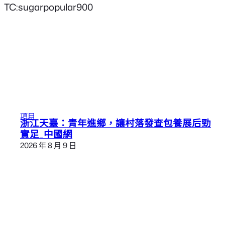
TC:sugarpopular900
項目
浙江天臺：青年進鄉，讓村落發查包養展后勁
實足_中國網
2026 年 8 月 9 日