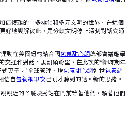
加倍復雜的、多極化和多元文明的世界。在這個
更好地輿解彼此，是分歧文明停止深刻對話交通
”運動在美國紐約結合國
包養甜心網
總部會議廳舉
入的交通和對話。馬凱碩盼望，在此次的“新時期年
式妻子。”全球管理、增
包養甜心網
進世
包養站
相信自
包養網單次
己剛才聽到的話。新的思緒。
母親親近的丫鬟映秀站在門前等著他們，領著他們