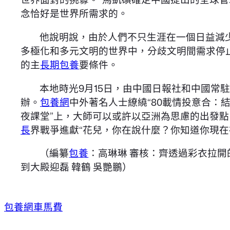
念恰好是世界所需求的。
他說明說，由於人們不只生涯在一個日益減
多極化和多元文明的世界中，分歧文明間需求停
的主
長期包養
要條件。
本地時光9月15日，由中國日報社和中國常
辦。
包養網
中外著名人士繚繞“80載情投意合：
夜課堂”上，大師可以或許以亞洲為思慮的出發
長
界戰爭進獻“花兒，你在說什麼？你知道你現在
（編纂
包養
：高琳琳 審核：齊透過彩衣拉
到大殿迎磊 韓鶴 吳艷鵬）
包養網車馬費