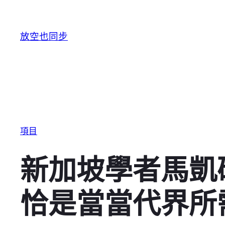
跳至主要內容
放空也同步
項目
新加坡學者馬凱
恰是當當代界所