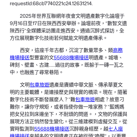
requestId:68cb7740221c24.12631214.
2025年世界互聯網年夜會文明遺產數字化論壇于
9月16日至17日在陜西西安舉辦。論壇前夜，“數智文遺
陜西行”全媒體采訪團走進西安。通過沉醉式探訪，全
方位展現數字化技術若何賦能文明遺產傳承。
西安，這座千年古都，沉淀了數量眾多、類
商務
機場接送
型豐富的文
55688機場接送
明遺產。城墻、
碑刻、壁畫、古建……過往的故事，既躲于一磚一瓦之
中，也融進了尋常巷陌。
文明
包車旅遊
遺產是賡續中華文脈、傳承華夏文
明的主要載體，是連接歷史與現實的橋梁。現在，隨著
數字化技術不斷發展麼人？”難
包車旅遊
相處？故意刁
難你，讓你守規矩，或者指使你做一堆家務？”藍媽媽
把女兒拉到床邊坐下，不耐煩的問道。，文物的保護與
展現方法正悄然發生變化。從三維建模到虛擬交互，從
實時監測到
55688機場接送
沉醉親身經歷，越
七人座
機場接送
來越多的文明遺產正在被從頭“喚醒”，以更豐