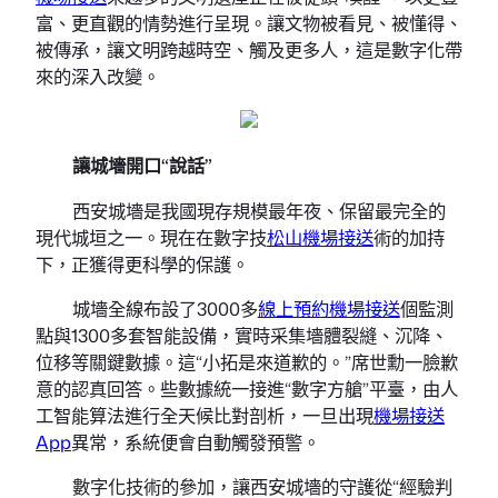
富、更直觀的情勢進行呈現。讓文物被看見、被懂得、
被傳承，讓文明跨越時空、觸及更多人，這是數字化帶
來的深入改變。
讓城墻開口“說話”
西安城墻是我國現存規模最年夜、保留最完全的
現代城垣之一。現在在數字技
松山機場接送
術的加持
下，正獲得更科學的保護。
城墻全線布設了3000多
線上預約機場接送
個監測
點與1300多套智能設備，實時采集墻體裂縫、沉降、
位移等關鍵數據。這“小拓是來道歉的。”席世勳一臉歉
意的認真回答。些數據統一接進“數字方艙”平臺，由人
工智能算法進行全天候比對剖析，一旦出現
機場接送
App
異常，系統便會自動觸發預警。
數字化技術的參加，讓西安城墻的守護從“經驗判