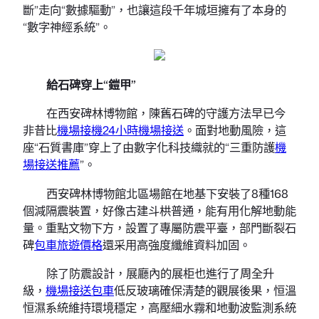
斷”走向“數據驅動”，也讓這段千年城垣擁有了本身的
“數字神經系統”。
給石碑穿上“鎧甲”
在西安碑林博物館，陳舊石碑的守護方法早已今
非昔比
機場接機
24小時機場接送
。面對地動風險，這
座“石質書庫”穿上了由數字化科技織就的“三重防護
機
場接送推薦
”。
西安碑林博物館北區場館在地基下安裝了8種168
個減隔震裝置，好像古建斗栱普通，能有用化解地動能
量。重點文物下方，設置了專屬防震平臺，部門斷裂石
碑
包車旅遊價格
還采用高強度纖維資料加固。
除了防震設計，展廳內的展柜也進行了周全升
級，
機場接送包車
低反玻璃確保清楚的觀展後果，恒溫
恒濕系統維持環境穩定，高壓細水霧和地動波監測系統