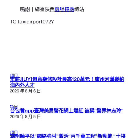
鳴謝丨總臺陜西
機場接機
總站
TC:taxiairport0727
項目
年薪JIUYI俱意翻修設計最高120萬元！廣州河漢邀約
海內外人才
2026 年 8 月 6 日
項目
台包養app臺灣美男警花網上爆紅 被稱”警界林志玲”
2026 年 8 月 5 日
項目
潮州饒平以“網絡強村”激活“百千萬工程”新動能 “土特