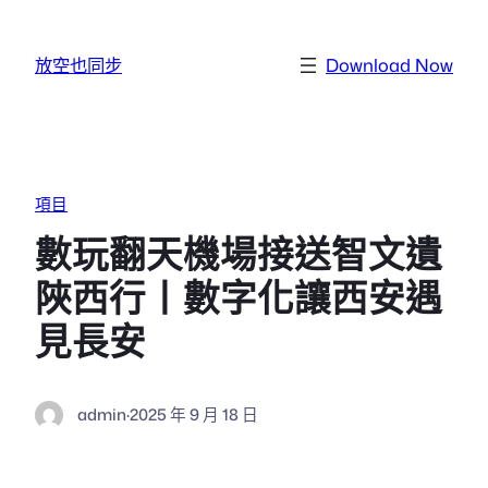
跳至主要內容
放空也同步
Download Now
項目
數玩翻天機場接送智文遺
陜西行丨數字化讓西安遇
見長安
admin
·
2025 年 9 月 18 日