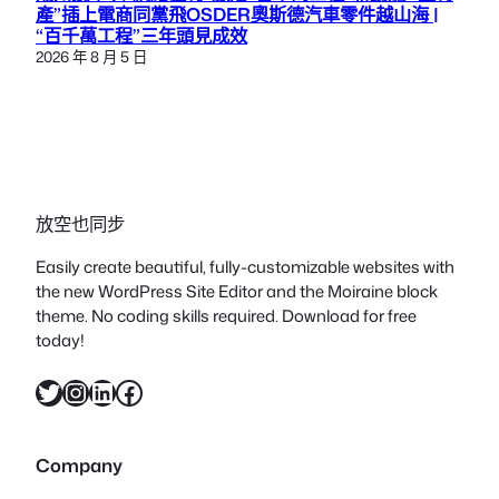
產”插上電商同黨飛OSDER奧斯德汽車零件越山海 |
“百千萬工程”三年頭見成效
2026 年 8 月 5 日
放空也同步
Easily create beautiful, fully-customizable websites with
the new WordPress Site Editor and the Moiraine block
theme. No coding skills required. Download for free
today!
X
Instagram
LinkedIn
Facebook
Company