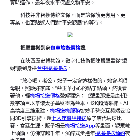
實時運作，最年夜水平保證文物平安。
科技并非替換傳統文保，而是讓保護更有用、更
專業，也更貼近人們對“平安觀展”的等待。
把壁畫搬到身
包車旅遊價格
邊
在陜西歷史博物館，數字化技術把陳舊壁畫從“遠
觀”搬到身邊
台中機場接送
。
“放心吧，老公，妃子一定會這樣做的，她會孝順
母親，照顧好家庭。”藍玉華小心的點了點頭，然後看
著他，輕
機場接送價格
聲解釋道：《壁畫那邊是唐朝》
數字項目以章懷太子墓壁畫為藍本，12K超清采樣、AI
高精度三維重建、
機場送機服務
智妙手勢交互與端云協
同3D引擎技術，還
七人座機場接送
原了唐代馬球比
賽、宮廷生涯、販子場景
機場接送App
等畫面，觀眾戴
上頭顯，仿佛穿越千年，沉醉式步進年
機場接送預約
夜