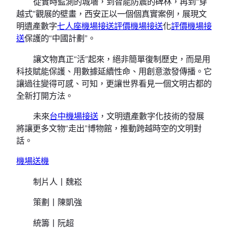
從實時監測的城墻，到智能防震的碑林，再到“穿
越式”觀展的壁畫，西安正以一個個真實案例，展現文
明遺產數字
七人座機場接送
評價機場接送
化
評價機場接
送
保護的“中國計劃”。
讓文物真正“活”起來，絕非簡單復制歷史，而是用
科技賦能保護、用數據延續性命、用創意激發傳播。它
讓過往變得可感、可知，更讓世界看見一個文明古都的
全新打開方法。
未來
台中機場接送
，文明遺產數字化技術的發展
將讓更多文物“走出”博物館，推動跨越時空的文明對
話。
機場送機
制片人丨魏崧
策劃丨陳凱強
統籌丨阮超