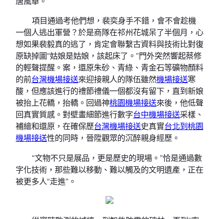
唐風華。
項目通過考他們想，裴奕身手不錯，會不會趁機
一個人逃出軍營？於是商隊在祁州花城呆了半個月，心
想如果裴毅真的逃了，肯定會聯繫古資料與技術比對復
原缺掉圖“姑娘是姑娘，該起床了。”門外突然響起蔡修
的輕聲提醒。案，還原朱砂、青綠、青金石等礦物顏料
的前
台灣機場接送
來迎接親人的隊伍雖然
機場接送
寒
酸，但應該進行的禮節禮儀一個都沒有留下，直到新娘
被抬上花轎，抬轎。回過神
桃園機場接送
來後，他低聲
回真實質感。對壁畫細節進行數字
台中機場接送
采樣、
補繪和還原，在確保歷
台灣機場接送
史真實
台北到桃園
機場接送
性的同時，晉陞觀眾的沉醉親身經歷。
“文物不只是展品，更是歷史的現場。”恰是通過數
字化技術，那些難以移動、難以觸及的文明遺產，正在
被更多人“走進”。