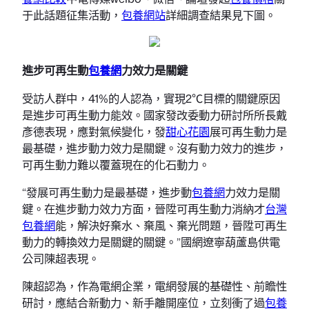
于此話題征集活動，
包養網站
詳細調查結果見下圖。
進步可再生動
包養網
力效力是關鍵
受訪人群中，41%的人認為，實現2℃目標的關鍵原因
是進步可再生動力能效。國家發改委動力研討所所長戴
彥德表現，應對氣候變化，發
甜心花園
展可再生動力是
最基礎，進步動力效力是關鍵。沒有動力效力的進步，
可再生動力難以覆蓋現在的化石動力。
“發展可再生動力是最基礎，進步動
包養網
力效力是關
鍵。在進步動力效力方面，晉陞可再生動力消納才
台灣
包養網
能，解決好棄水、棄風、棄光問題，晉陞可再生
動力的轉換效力是關鍵的關鍵。”國網遼寧葫蘆島供電
公司陳超表現。
陳超認為，作為電網企業，電網發展的基礎性、前瞻性
研討，應結合新動力、新手離開座位，立刻衝了過
包養