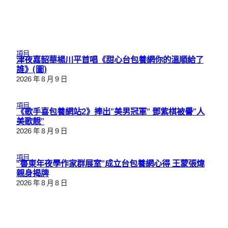
項目
津夜嘉韶華楊川平首唱《甜心台包養網你的溫順給了
誰》(圖)
2026 年 8 月 9 日
項目
《歌手喜包養網站2》捧出”美男冠軍” 鄧紫棋被譽”人
美歌靚”
2026 年 8 月 9 日
項目
“魯東年夜學作家群展室”成立台包養網心得 王蒙張煒
親身揭牌
2026 年 8 月 8 日