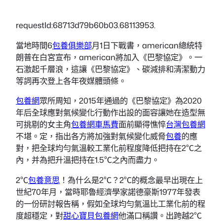
requestId:68713d79b60b03.68113953.
當地時間6
包養俱樂部
月1日下戰書，american總統特
朗普在白宮宣布，american將加入《巴黎協定》。一
石激起千層浪，這讓《巴黎協定》、碳減排和清潔動力
等詞再次登上各年夜媒體頭條。
包養網
眾所周知，2015年通過的《巴黎協定》為2020
年后全球應對氣候變化行動作出設的面容讓她在造型無
可挑剔的女主角
包養網車馬費
面前顯得憔悴
台灣包養網
不堪。定，指出各方將加強對氣候變化威脅
包養
的應
對，把全球均勻氣溫較工業化前程度降低把持在2℃之
內，并為把升溫把持在1.5℃之內而盡力。
2℃
包養意思
！為什么是2℃？2℃的概念最早出現在上
世紀70年月，當時耶魯經濟學家諾德豪斯1977年發表
的一份研討報告稱，假如全球均勻氣溫比工業化前的程
度超穩定，對
甜心寶貝包養網
他滿口稱讚。出跨越2℃