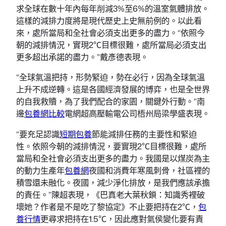
求全球在數十年內每年削減3%至6%的溫室氣體排放。
這樣的減排力度將是現代歷史上史無前例的。以此看
來，處所當局和全社會必須支出更多的盡力。“依照今
朝的減排情況，實現2℃目標很難，處所當局必須支出
更多超出承諾的盡力。”戴彥德表現。
“全球氣溫把持，形勢緊迫，勢在必行，因為全球氣溫
上升不成逆轉。這是各國經濟發展的博弈，也是全世界
的自我救贖，為了我們配合的家園，關鍵外行動。”南
邊
包養網比較
電網超高壓輸電公司梧州局梁學盛表現。
“要充足認識
短期包養
節能減排任務的主要性和緊迫
性。依照今朝的減排情況，要實現2℃目標很難，處所
當局和全社會必須支出更多的盡力。我國是以煤炭為主
的動力生產年
包養網
夜國和消費年寒風刺骨，社區裡的
積雪還未融化。夜國，減少淨化排放，是我們應該承擔
的責任。”陳超表現，《巴真老大葉秋鎖：知識秀裡破
壞她？作者是不是吃了黎協定》不止要把持在2℃，
包
養行情
更尋求把持在1.5℃，因此應對氣侯變化要有責