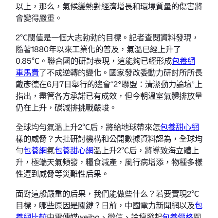
以上，那么，氣候變熱對經濟增長和環境質量的傷害將
會變得嚴重。
2℃閾值是一個大志勃勃的目標。記者查閱資料發現，
隨著1880年以來工業化的普及，氣溫已經上升了
0.85℃。聯合國的研討表現，這能夠已經形成
包養網
車馬費
了不成逆轉的變化。國家發改委動力研討所所長
戴彥德在6月7日舉行的邊會“2°聯盟：清潔動力論壇”上
指出，盡管各方承諾已有成效，但今朝溫室氣體排放量
仍在上升，碳減排挑戰嚴峻。
全球均勻氣溫上升2℃后，將給地球帶來怎
包養甜心網
樣的威脅？大批研討機構和公開數據資料認為，全球均
勻
包養網
氣
包養甜心網
溫上升2℃后，將導致海立體上
升，極端天氣頻發，糧食減產，風行病增添，物種多樣
性遭到威脅等災難性后果。
面對這般嚴重的后果，我們能做些什么？若要實現2℃
目標，哪些原因是關鍵？日前，中國電力新聞網以及
包
養網比較
中電傳媒weibo、微信、論壇發起
包養價格
關