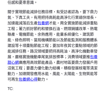
任感和憂患意識。
關于實現節能減排任務目標，有受訪者認為，要下鼎力
氣、下真工夫，有用把持高耗能高淨化行業過快增長，
加速裁減落后生產
包養網
才能，周全實施節能減排重點
工程；著力抓好節約和替換石油、燃煤鍋爐改革、熱電
聯產、電機節能、余熱應用、能量系統優化、建筑節
能、綠色照明、當局機構節能以及節能監測和服務體系
建設等十項重點節能工程；要加年夜其它重點領域的節
能減排任務，路況領域要把持高耗油、高淨化機動車發
展，嚴格實施機動車尾氣排放標準；消費領域要推
包養
甜心網
廣應用高效節能產品，農村地區要鼎力發展戶用
沼氣工程；要盡力優化動力結構，積極發展核電等清潔
動力，加速開發應用水能、風能、太陽能、生物質能等
可再生
包養網心得
動力。
TC: