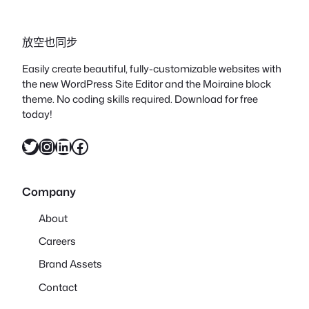
放空也同步
Easily create beautiful, fully-customizable websites with
the new WordPress Site Editor and the Moiraine block
theme. No coding skills required. Download for free
today!
X
Instagram
LinkedIn
Facebook
Company
About
Careers
Brand Assets
Contact