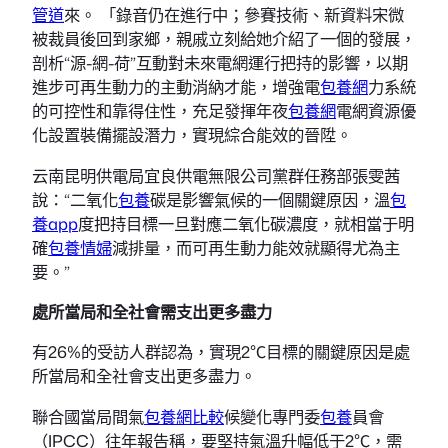
管道
來。 「錄音仍在進行中；參賽技術、新資料宋微
被裁員後回到家鄉，親戚立刻給她介紹了一個的發展，
剖析“源-網-荷”互動對未來電網運行把持的影響，以期
進步可再生動力的主動消納才能，增強電
包養網
力系統
的可控性和靠得住性，充足發揮年夜
包養網
電網資源優
化設置裝備擺設潛力，實現綜合能效的晉陞。
云南昆明供電局宜良供電無限公司黨群任務部張雯茜
說：“二氧化
包養
碳是影響氣候的一個關鍵原因，溫
包
養app
度把持目標一旦對應二氧化碳濃度，就相當于明
確
包養情婦
減排量，而可再生動力能效就顯得尤為主
要。”
處所當局和全社會需支出更多盡力
有26%的受訪人群認為，實現2℃目標的關鍵原因是處
所當局和全社會支出更多盡力。
聯合國當局間氣
包養網比較
候變化專門委
包養
員會
（IPCC）往年報告稱，要堅持氣溫升幅低于2℃，需