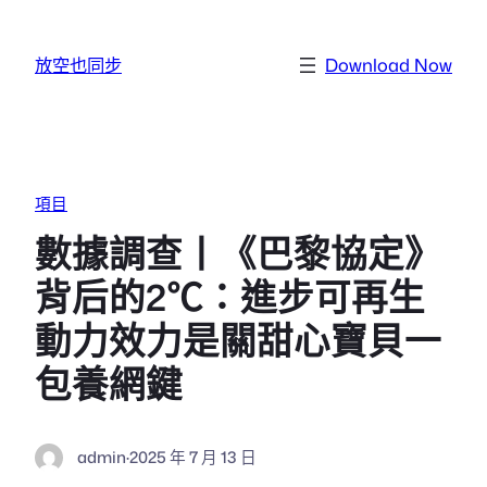
跳至主要內容
放空也同步
Download Now
項目
數據調查丨《巴黎協定》
背后的2℃：進步可再生
動力效力是關甜心寶貝一
包養網鍵
admin
·
2025 年 7 月 13 日