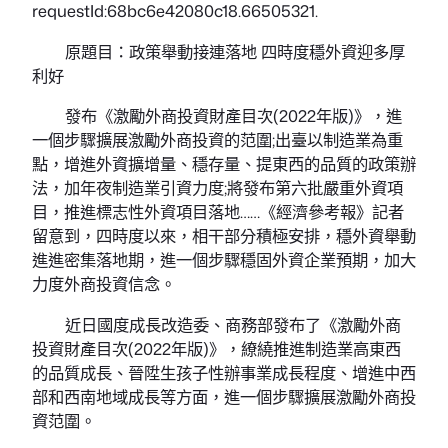
requestId:68bc6e42080c18.66505321.
原題目：政策舉動接連落地 四時度穩外資迎多厚
利好
發布《激勵外商投資財產目次(2022年版)》，進
一個步驟擴展激勵外商投資的范圍;出臺以制造業為重
點，增進外資擴增量、穩存量、提東西的品質的政策辦
法，加年夜制造業引資力度;將發布第六批嚴重外資項
目，推進標志性外資項目落地……《經濟參考報》記者
留意到，四時度以來，相干部分積極安排，穩外資舉動
進進密集落地期，進一個步驟穩固外資企業預期，加大
力度外商投資信念。
近日國度成長改造委、商務部發布了《激勵外商
投資財產目次(2022年版)》，繚繞推進制造業高東西
的品質成長、晉陞生孩子性辦事業成長程度、增進中西
部和西南地域成長等方面，進一個步驟擴展激勵外商投
資范圍。