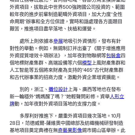
外資項目，拔取此中世界500強跨國公司投資的、範圍
較年夜的進步前輩制造範疇外資項目，加大力度“全性
命周期”辦事和全方位保證，實時和諧處理各方面題目
艱苦，推進項目盡早落地、扶植和運營。
處所上則依據本
參展
地吸引外資情形，發布有針
對性的舉動。例如，無錫制訂并出臺了《關于增進應用
外資提質增效十項辦法》，加年夜對物聯網等
包裝盒
四
個地標財產集群、高端設備等六個
模型
上風財產集群和
人工智能等五個將來財產為支持的“465”古代財產集群
和古代辦事業的招商力度，激勵外資企業增資擴能。
別的，浙江、
攤位設計
上海、廣西等地也在發布
新一輪穩外“媽媽醒了嗎？”她輕聲問彩修。資舉
人形立
牌
動，加年夜對外資項目落地的支撐力度。
多厚利好推進下，嚴重外資項目幾次落地。10月
28日，范德威爾-薩維奧中國總部及紡織機械研發制造
基地項目奠定典禮在無
奇藝果影像
錫市錫山區舉辦。此