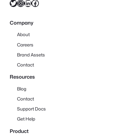
X
Instagram
LinkedIn
Facebook
Company
About
Careers
Brand Assets
Contact
Resources
Blog
Contact
Support Docs
Get Help
Product