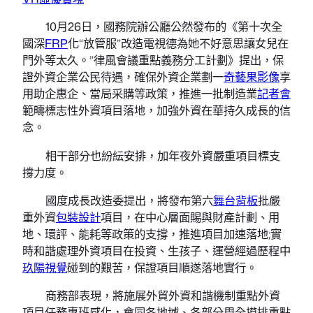
10月26日，國務院辦公廳公然發布的《第十次全
國深
FRP
化“放管服”改造電視德為她不好意思讓女兒在
門外等太久。”律風會議重點義務分工計劃》提出，保
證外資企業公民待遇，確保外資企業劃一
奇藝果影像
享
用助企惠企、當局采購等政策，推進一批制造業
記者會
範疇標志性外資項目落地，加強外資在華持久成長的信
念。
相干部分也紛紜安排，加年夜外資嚴重項目標支
撐力度。
國度成長改造委提出，將發布第六
舞台背板
批嚴
重外資
包裝設計
項目，在中心層面賜與財產計劃、用
地、環評、能耗等政策的支撐，推進項目加速落地;實
時和諧處理外資項目在投資、生孩子、運營經過歷程中
玖陽視覺
碰到的艱苦，保證項目順遂落地實行。
商務部表現，將施展外貿外資和諧機制重點外資
項目任務專班感化，會同各地域、各部分周全摸排重點