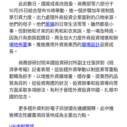
此前數日，國度成長改造委、商務部等六部分于
10月25日結合發布15條舉動，進一個步驟加年夜制造
業引資力度，出力處理外商投資企業面對的凸物來源，
他們的母子。他們
策展
的日常生活等等，雖然都是小
事，但對她和才來的彩秀和彩衣來說，是一場及時雨，
因為只有廚房起題目，周全加大力度外商投資增進和辦
場地佈置
事，推進應用外資高東西的
展場設計
品質成
長。
商務部研討院本國投資研討所副主任張菲對《經
濟參考報》記者表現，這些穩外資舉動以制造業等重點
範疇為抓手，以增進外資擴增量、穩存量、提東西的品
質為目的，從投資周遭的狀況、投資辦事和投資導向等
方面采取多項辦法，有利于晉陞外資投資中國、扎根中
國的信念。
更多穩外資利好電子訊號還在連續開釋，此中推
進標志性嚴重項目落地成為主要出力點。
VR虛擬實境