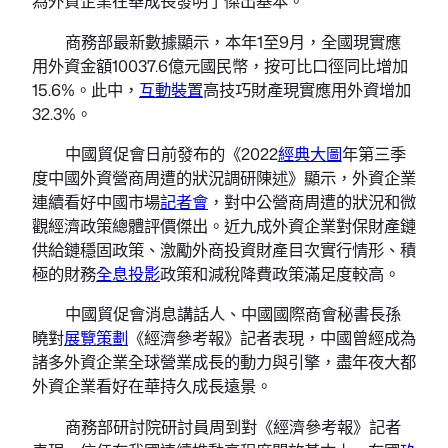
為外資企業在華成長發明了傑出基本。
商務部最新數據顯示，本年1至9月，全國現實應
用外資金額10037.6億元國民幣，按可比口徑同比增加
15.6%。此中，
互動裝置
高技巧財產現實應用外資增加
32.3%。
中國貿促會日前發布的《2022
經典大圖
年第三季
度中國外資營商周遭的狀況調研陳述》顯示，外資企業
連續看好中國市場
記者會
，對中公營商周遭的狀況和微
觀經濟政策總體評價傑出。近九成外資企業對保財產鏈
供給鏈穩固政策、激勵外商投資財產目次實行情形、積
極的財務
全息投影
政策和減稅降費政策滿足度較高。
中國貿促會消息講話人、中國國際商會秘書長孫
曉對
展覽策劃
《經濟參考報》記者表現，中國曾經成為
諸多外資企業全球營業成長的動力與引擎，盡年夜大都
外資企業看好在華持久成長遠景。
商務部研討院研討員周到對《經濟參考報》記者