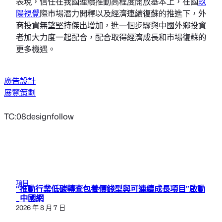
表現，信任在我國連續推動高程度開放基本上，在國
玖
陽視覺
際市場潛力開釋以及經濟連續復蘇的推進下，外
商投資無望堅持傑出增加，進一個步驟與中國外鄉投資
者加大力度一起配合，配合取得經濟成長和市場復蘇的
更多機遇。
廣告設計
展覽策劃
TC:08designfollow
項目
“推動行業低碳轉查包養價錢型與可連續成長項目”啟動
_中國網
2026 年 8 月 7 日