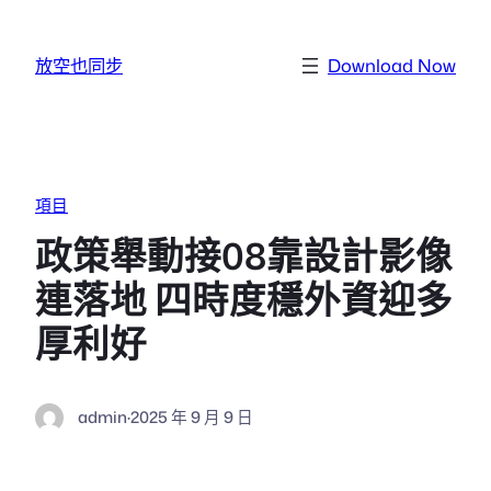
跳至主要內容
放空也同步
Download Now
項目
政策舉動接08靠設計影像
連落地 四時度穩外資迎多
厚利好
admin
·
2025 年 9 月 9 日