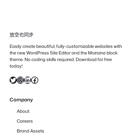
放空也同步
Easily create beautiful, fully-customizable websites with
the new WordPress Site Editor and the Moiraine block
theme. No coding skills required. Download for free
today!
X
Instagram
LinkedIn
Facebook
Company
About
Careers
Brand Assets