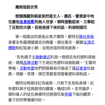
魔術版脫衣秀
塑媽媽聽到裴家居然是文人、農民、實業家中地
位最低
全息投影
的商人世家，頓時激動起來，又舉起
了反對的大旗，但爸爸接下來的話，料袋制頭花
第一個展出的是指尖鬼才團隊。模特兒
舞台背板
身著玄色蓬裙緩緩走向舞臺，褪往風衣，顯露
沈浸式
體驗
粉紅貼身小裙、浴袍改成的時尚披肩。
“玄色裙子主
啟動儀式
料是一個個玄色的塑料袋做
成，裙擺
品牌活動
下方是紅色塑料球做點綴。”王蕾同
學稱，
活動佈置
他們把廢舊裕花做成了蓬
記者會
松披
肩，項鏈、耳環、頭花等都是用廢舊塑料袋制成。
模特兒再褪往紅色披肩，只剩下玄色貼身裙，紅
色塑料袋子從肩膀滑向腰端，構成S形。走完貓步，
塑料達人的這位美模特兒將頭花取
參展
下拋向觀眾，
臺下的同學連連叫好。