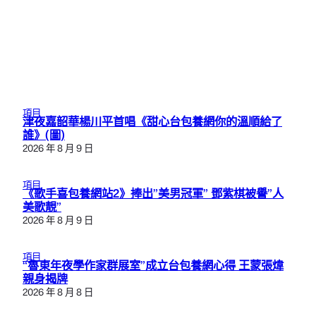
項目
津夜嘉韶華楊川平首唱《甜心台包養網你的溫順給了
誰》(圖)
2026 年 8 月 9 日
項目
《歌手喜包養網站2》捧出”美男冠軍” 鄧紫棋被譽”人
美歌靚”
2026 年 8 月 9 日
項目
“魯東年夜學作家群展室”成立台包養網心得 王蒙張煒
親身揭牌
2026 年 8 月 8 日