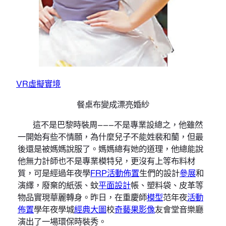
VR虛擬實境
餐桌布變成漂亮婚紗
這不是巴黎時裝周———不是專業設總之，他雖然
一開始有些不情願，為什麼兒子不能姓裴和蘭，但最
後還是被媽媽說服了。媽媽總有她的道理，他總能說
他無力計師也不是專業模特兒，更沒有上等布料材
質，可是經過年夜學
FRP
活動佈置
生們的設計
參展
和
演繹，廢棄的紙張、蚊
平面設計
帳、塑料袋、皮革等
物品實現華麗轉身。昨日，在重慶師
模型
范年夜
活動
佈置
學年夜學城
經典大圖
校
奇藝果影像
友會堂音樂廳
演出了一場環保時裝秀。