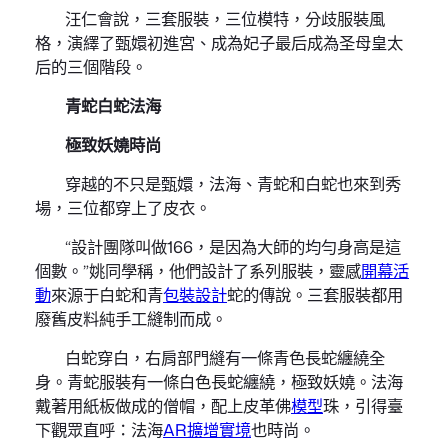
汪仁會說，三套服裝，三位模特，分歧服裝風
格，演繹了甄嬛初進宮、成為妃子最后成為圣母皇太
后的三個階段。
青蛇白蛇法海
極致妖嬈時尚
穿越的不只是甄嬛，法海、青蛇和白蛇也來到秀
場，三位都穿上了皮衣。
“設計團隊叫做166，是因為大師的均勻身高是這
個數。”姚同學稱，他們設計了系列服裝，靈感
開幕活
動
來源于白蛇和青
包裝設計
蛇的傳說。三套服裝都用
廢舊皮料純手工縫制而成。
白蛇穿白，右肩部門縫有一條青色長蛇纏繞全
身。青蛇服裝有一條白色長蛇纏繞，極致妖嬈。法海
戴著用紙板做成的僧帽，配上皮革佛
模型
珠，引得臺
下觀眾直呼：法海
AR擴增實境
也時尚。