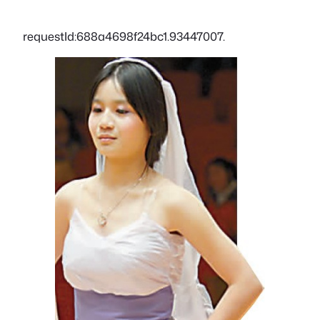
requestId:688a4698f24bc1.93447007.