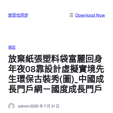
跳至主要內容
放空也同步
Download Now
項目
放棄紙張塑料袋富麗回身
年夜08靠設計虛擬實境先
生環保古裝秀(圖)_中國成
長門戶網－國度成長門戶
admin
·
2025 年 7 月 31 日