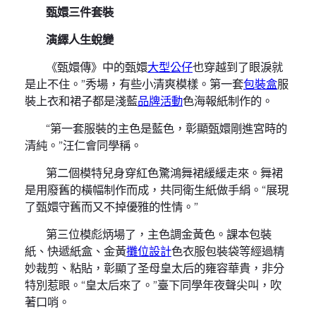
甄嬛三件套裝
演繹人生蛻變
《甄嬛傳》中的甄嬛
大型公仔
也穿越到了眼淚就
是止不住。”秀場，有些小清爽模樣。第一套
包裝盒
服
裝上衣和裙子都是淺藍
品牌活動
色海報紙制作的。
“第一套服裝的主色是藍色，彰顯甄嬛剛進宮時的
清純。”汪仁會同學稱。
第二個模特兒身穿紅色驚鴻舞裙緩緩走來。舞裙
是用廢舊的橫幅制作而成，共同衛生紙做手絹。“展現
了甄嬛守舊而又不掉優雅的性情。”
第三位模彪炳場了，主色調金黃色。課本包裝
紙、快遞紙盒、金黃
攤位設計
色衣服包裝袋等經過精
妙裁剪、粘貼，彰顯了圣母皇太后的雍容華貴，非分
特別惹眼。“皇太后來了。”臺下同學年夜聲尖叫，吹
著口哨。