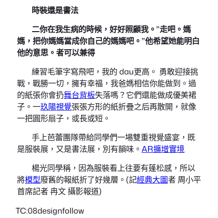
時裝還是書法
二你在我生病的時候，好好照顧我。”走吧。媽
媽，把你媽媽當成你自己的媽媽吧。”他希望她能明白
他的意思。者可以兼得
練習毛筆字寫飛吧，我的 dau更高。 勇敢迎接挑
戰，戰勝一切，擁有幸福，我爸媽相信你能做到。過
的紙張你會扔
舞台背板
失落嗎？它們還能做成優美裙
子。一
玖陽視覺
張張方形的紙折疊之后再散開，就像
一把圓形扇子，或長或短。
手上芭蕾團隊帶給同學們一場雙重視覺盛宴，既
是服裝展，又是書法展，別有韻味。
AR擴增實境
楊光同學稱，因為服裝看上往要有蓬松感，所以
將
模型
廢舊的報紙折了好幾層。(記
經典大圖
者 周小平
首席記者 冉文 攝影報道)
TC:08designfollow