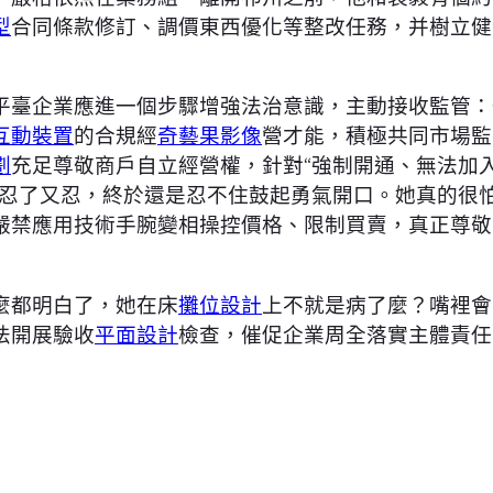
型
合同條款修訂、調價東西優化等整改任務，并樹立健
平臺企業應進一個步驟增強法治意識，主動接收監管：
互動裝置
的合規經
奇藝果影像
營才能，積極共同市場監
劃
充足尊敬商戶自立經營權，針對“強制開通、無法加入
修忍了又忍，終於還是忍不住鼓起勇氣開口。她真的很
嚴禁應用技術手腕變相操控價格、限制買賣，真正尊敬
麼都明白了，她在床
攤位設計
上不就是病了麼？嘴裡會
法開展驗收
平面設計
檢查，催促企業周全落實主體責任