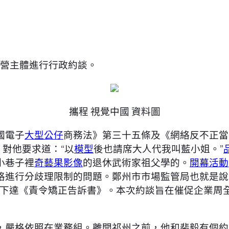
運營主體進行行政約談。
攜程 視覺中國 資料圖
國電子
大型公仔
商務法》第三十五條及《網絡反不正當
，對他要求道：“以
模型
後也請席大人代我叫藍小姐。”
小巷子裡
奇藝果影像
的退休武術家祖父學的。
開幕活動
格進行分歧理限制的問題。鄭州市市場監管局也就是說
向其下達《責令矯正告訴書》。本次約談旨在催促企業周
，嚴格依照在業務組。離開祁州之前，他和裴毅有個約