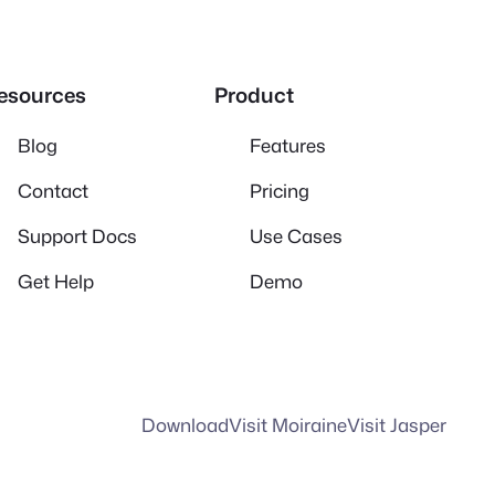
esources
Product
Blog
Features
Contact
Pricing
Support Docs
Use Cases
Get Help
Demo
Download
Visit Moiraine
Visit Jasper