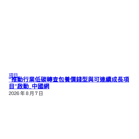
項目
“推動行業低碳轉查包養價錢型與可連續成長項
目”啟動_中國網
2026 年 8 月 7 日