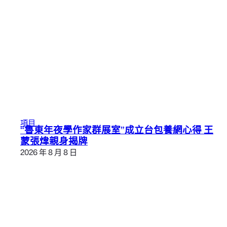
項目
“魯東年夜學作家群展室”成立台包養網心得 王
蒙張煒親身揭牌
2026 年 8 月 8 日