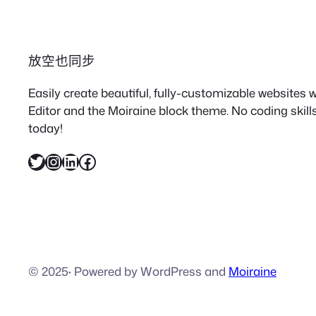
放空也同步
Easily create beautiful, fully-customizable websites
Editor and the Moiraine block theme. No coding skills
today!
X
Instagram
LinkedIn
Facebook
© 2025
·
Powered by WordPress and
Moiraine