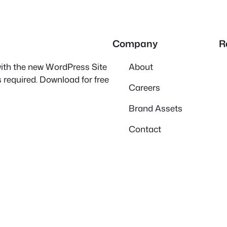
Company
R
 with the new WordPress Site
About
 required. Download for free
Careers
Brand Assets
Contact