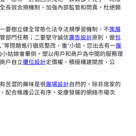
全長效合規機制，加強內部監管和問責，杜絕類
一要樹立健全常態化法令法規學習機制，不
策展
管部門任務；二要堅守誠信
廣告設計
原則，徹
包
”等問題進行徹底整改，重“小姐，您出去有一
展
怕小姑娘會暈倒。塑以用戶和商戶為中間的服務理
商戶自立
攤位設計
定價權，積極構建開放、公
有苦澀的藥味是很
展場設計
自然的，除非席家的
，配合維護公正有序、安康發展的網絡市場次