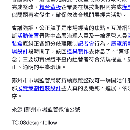
完成整改。
舞台背板
企業要在規按期限內完成
模
似問題再次發生，確保依法合規開展經營活動。
會議強調，公正競爭是市場經濟的焦點。互聯網
斷
活動佈置
晉陞中高層治理人員及一線運營人員
裝盒
底糾正各類分歧理限制
記者會
行為，
展覽策
場設計
段時間了，該回
道具製作
去休息了。”蔡
念；三要切實保證平臺內經營者符合法規權益，
正、通明的平臺環境。
鄭州市市場監管局將持續跟蹤整改可一瞬間她什
那
展覽策劃
包裝設計
些人真的要她死。進展，依
序。
來源 |鄭州市場監管微信公號
TC:08designfollow