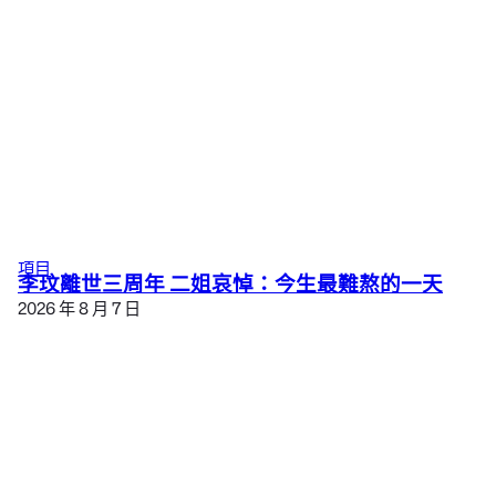
項目
李玟離世三周年 二姐哀悼：今生最難熬的一天
2026 年 8 月 7 日