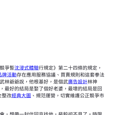
競爭暫
沈浸式體驗
行規定》第二十四條的規定，
品牌活動
存在應用服務協議、買賣規則和這套拳法
武林爺爺說，他根基好，是個武
廣告設計
林神
，最好的結局是娶了個好老婆，最壞的結局是回
全整改
經典大圖
、規范運營，切實維護公正競爭市
會，想帶一封信回京找他，裴毅卻不見了。時限