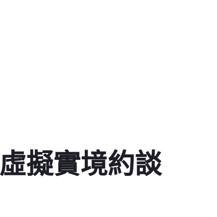
計虛擬實境約談