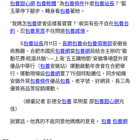
包養甜心網
包養軟體
“為
包養條件
什麼
包養站長
？”藍
玉華停下腳步，轉身看
包養
著她。
“我媽怎
包養
麼會這樣看寶寶？”裴奕有些不自在
包養合
約
，忍
包養意思
不住問道
包養感情
。
5
包養站長
月11日，
長期包養
由
包養俱樂部
安徽省
商務廳、合肥市國民
包養網
當
包養網
局結合主辦的“徽
動花費·皖滬共融”——上海“五五購物節”安徽專場暨外貿
優品中華行（
包養
安徽站）運動啟動年夜會在合肥舉
行。運動現場設
包養網
置了75個特點攤位，同步組織
安徽外貿
包養條件
優品
包養
、老字號、好網貨、長三角
優質商品等促銷運動。
（總臺記者 彭德全
包養
梁明星 邵
包養甜心網
光
佳）
說實話，他真的不能同意他媽媽的意見。
包養
包養網