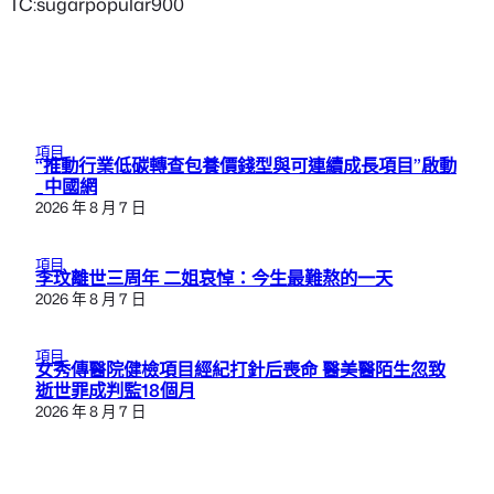
TC:sugarpopular900
項目
“推動行業低碳轉查包養價錢型與可連續成長項目”啟動
_中國網
2026 年 8 月 7 日
項目
李玟離世三周年 二姐哀悼：今生最難熬的一天
2026 年 8 月 7 日
項目
女秀傳醫院健檢項目經紀打針后喪命 醫美醫陌生忽致
逝世罪成判監18個月
2026 年 8 月 7 日