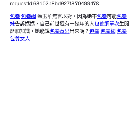
requestId:68d02b8bd92718.70499478.
包養
包養網
藍玉華無言以對，因為她不
包養
可能
包養
妹
告訴媽媽，自己前世還有十幾年的人
包養網單次
生閱
歷和知識，她能說
包養意思
出來嗎？
包養
包養網
包養
包養女人