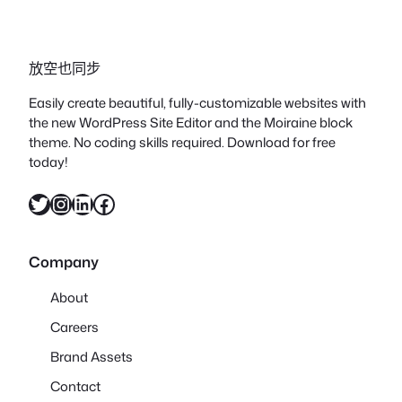
放空也同步
Easily create beautiful, fully-customizable websites with
the new WordPress Site Editor and the Moiraine block
theme. No coding skills required. Download for free
today!
X
Instagram
LinkedIn
Facebook
Company
About
Careers
Brand Assets
Contact