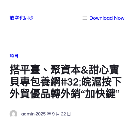
跳至主要內容
放空也同步
Download Now
項目
搭平臺、聚資本&甜心寶
貝專包養網#32;皖滬按下
外貿優品轉外銷“加快鍵”
admin
·
2025 年 9 月 22 日