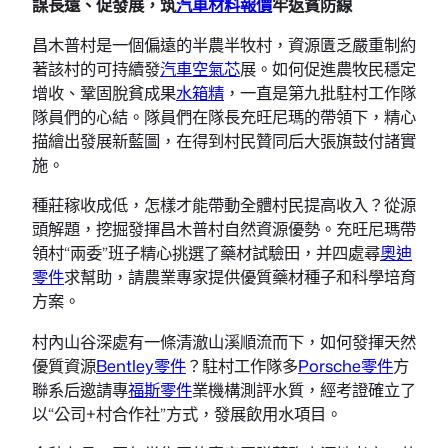
謀長遠、促發展，筑
汽車材料報價
牢返貧防線
昌木普村是一個偏遠的半農半牧村，資源匱乏嚴重制約
著該村的可持續發
汽車空氣芯
展。如何促進農牧民穩定
增收、鞏固脫貧成果
水箱精
，一直是第九批駐村工作隊
隊員們的心結。隊員們在隊長充旺尼瑪的帶領下，精心
描繪出發展新藍圖，在得到村民贊同后大張旗鼓付諸實
施。
種莊稼收成低，怎樣才能帶動全體村民提高收入？從源
頭解題，挖掘發揮昌木普村自然資源優勢。充旺尼瑪帶
領村“兩委”班子精心挑選了藥材試驗田，并四處尋
奧迪
零件
求幫助，請農業專家提供優質藥材種子和科學培育
方案。
村內山谷深處有一條清澈山溪順流而下，如何發揮天然
優質資源
Bentley零件
？駐村工作隊多
Porsche零件
方
聯系后邀請專
福斯零件
業機構測評水質，經考證確立了
以“公司+村合作社”方式，發展飲用水項目。