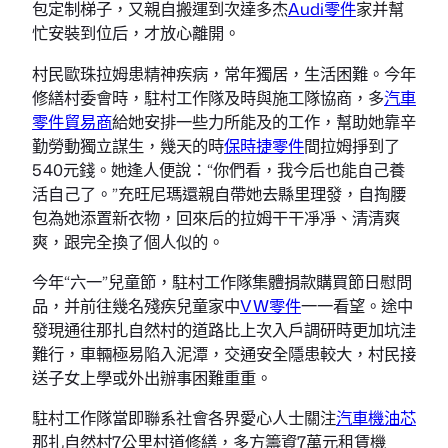
包定制梯子，又親自搬運到次達多杰
Audi零件
家并幫
忙安裝到位后，才放心離開。
村民歐珠拉姆患精神疾病，常年獨居，生活困難。今年
修繕村委會時，駐村工作隊及時與施工隊協商，多
汽車
零件貿易商
給她安排一些力所能及的工作，幫助她靠辛
勤勞動獨立謀生，幾天的時
保時捷零件
間拉姆掙到了
540元錢。她逢人便說：“你們看，我今后也能自己養
活自己了。”充旺尼瑪還親自帶她去縣里理發，自掏腰
包為她添置新衣物，回來后的拉姆干干凈凈、清清爽
爽，跟完全換了個人似的。
今年“六一”兒童節，駐村工作隊集體捐款購買節日慰問
品，并前往幾名殘疾兒童家中
VW零件
一一看望。途中
發現通往那扎自然村的道路比上次入戶調研時更加坑洼
難行，車輛極易陷入泥潭，交通安全隱患較大，村民接
送子女上學或外出辦事困難重重。
駐村工作隊當即聯系社會各界愛心人士關注
汽車機油芯
那扎自然村7公里村道修繕，多方籌資7萬元租賃機