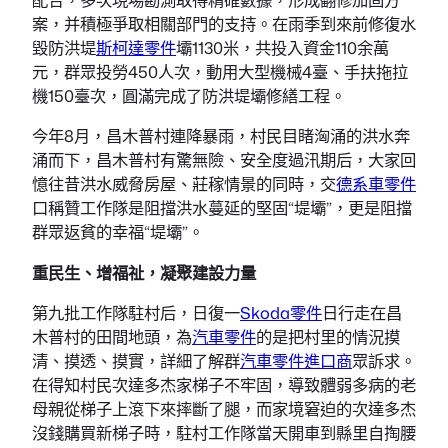
案，并積極爭取相關部門的支持。在雨季到來前修復水
毀防洪堤
斯柯達零件
壩1130米，共投入資金110余萬
元，群眾投勞450人次，動用大型機械4臺、手扶拖拉
機150臺次，圓滿完成了防洪堤壩修繕工程。
今年8月，昌木普村連降暴雨，村民目睹洶涌的洪水奔
涌而下，昌木普村有驚無險、安全度過汛期后，大家回
憶往昔洪水威脅房屋、莊稼情景的同時，交
德系車零件
口稱贊工作隊是阻擋洪水蔓延的堅固“堤壩”，更是阻擋
群眾返貧的幸福“堤壩”。
重民生、增福祉，凝聚建設力量
第九批工作隊駐村后，日復一
Skoda零件
日行走在昌
木普村的田間地頭，為
汽車零件
的是把村里的情況摸
清、摸透、摸實，詳細了解群
汽車零件進口商
眾訴求。
在得知村民次達多杰家梯子不牢固，導致體弱多病的老
母親從梯子上滾下來摔斷了腿，而家境窘迫的次達多杰
沒錢購買新梯子時，駐村工作隊當天開車到縣里自掏腰