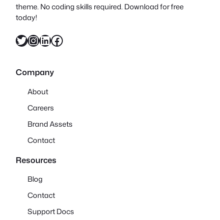
theme. No coding skills required. Download for free
today!
X
Instagram
LinkedIn
Facebook
Company
About
Careers
Brand Assets
Contact
Resources
Blog
Contact
Support Docs