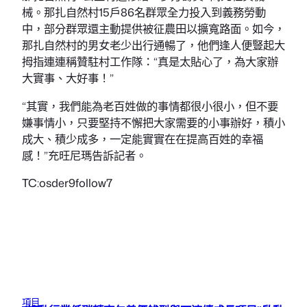
械。那扎自然村15戶86名群眾全力投入到義務勞動
中，部分群眾還主動提供被征農田以擴寬路面。如今，
那扎自然村的男女老少出行通暢了，他們逢人便豎起大
拇指連連稱贊駐村工作隊：“真是太貼心了，為大家辦
大實事、大好事！”
“其實，我們能為老百姓做的事情都很小很小，但不要
嫌事情小，只要堅持不懈把大家需要的小事辦好，積小
成大、積少成多，一定能實實在在提高百姓的幸福
感！”充旺尼瑪告訴記者。
TC:osder9follow7
項目