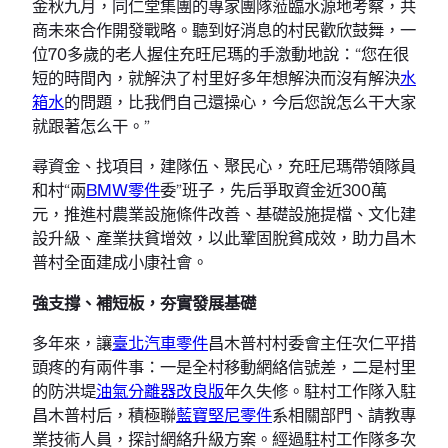
金秋九月，同仁堂集團的專家團隊蒞臨水源地考察，共
商未來合作開發戰略。聽到好消息的村民歡欣鼓舞，一
位70多歲的老人握住充旺尼瑪的手激動地說：“您在很
短的時間內，就解決了村里好多年想解決而沒有解決
水
箱水
的問題，比我們自己還操心，今后您說怎么干大家
就跟著怎么干。”
尋資金、找項目，建隊伍、聚民心，充旺尼瑪帶領隊員
和村“兩
BMW零件
委”班子，先后爭取資金近300萬
元，推進村農業設施條件改善、基礎設施提檔、文化建
設升級、產業扶貧增效，以此鞏固脫貧成效，助力昌木
普村全面建成小康社會。
強支撐、補短板，夯實發展基礎
多年來，讓
臺北汽車零件
昌木普村村委會主任次仁平措
頭疼的有兩件事：一是全村移動網絡信號差，二是村里
的防洪堤
油氣分離器改良版
年久失修。駐村工作隊入駐
昌木普村后，積極聯
藍寶堅尼零件
系相關部門、請教專
業技術人員，探討網絡升級方案。經過駐村工作隊多次