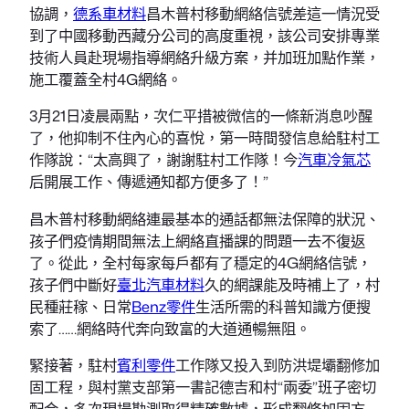
協調，
德系車材料
昌木普村移動網絡信號差這一情況受
到了中國移動西藏分公司的高度重視，該公司安排專業
技術人員赴現場指導網絡升級方案，并加班加點作業，
施工覆蓋全村4G網絡。
3月21日凌晨兩點，次仁平措被微信的一條新消息吵醒
了，他抑制不住內心的喜悅，第一時間發信息給駐村工
作隊說：“太高興了，謝謝駐村工作隊！今
汽車冷氣芯
后開展工作、傳遞通知都方便多了！”
昌木普村移動網絡連最基本的通話都無法保障的狀況、
孩子們疫情期間無法上網絡直播課的問題一去不復返
了。從此，全村每家每戶都有了穩定的4G網絡信號，
孩子們中斷好
臺北汽車材料
久的網課能及時補上了，村
民種莊稼、日常
Benz零件
生活所需的科普知識方便搜
索了……網絡時代奔向致富的大道通暢無阻。
緊接著，駐村
賓利零件
工作隊又投入到防洪堤壩翻修加
固工程，與村黨支部第一書記德吉和村“兩委”班子密切
配合，多次現場勘測取得精確數據，形成翻修加固方