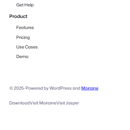
Get Help
Product
Features
Pricing
Use Cases
Demo
© 2025
·
Powered by WordPress and
Moiraine
Download
Visit Moiraine
Visit Jasper