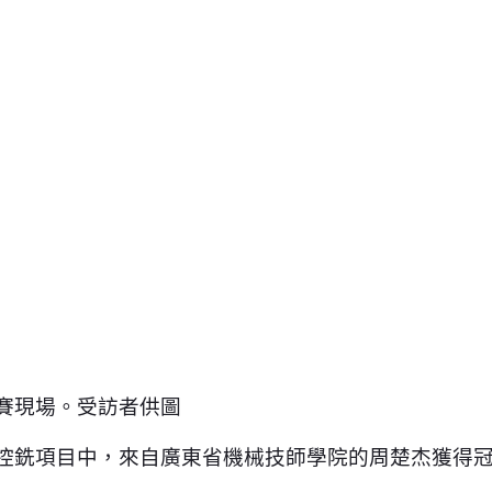
比賽現場。受訪者供圖
數控銑項目中，來自廣東省機械技師學院的周楚杰獲得