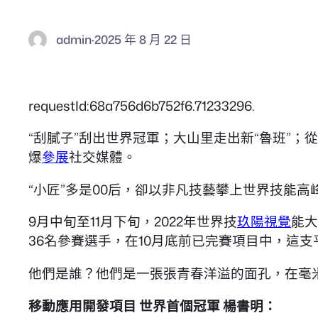
admin
·
2025 年 8 月 22 日
requestId:68a756d6b752f6.71233296.
“刮膩子”刮出世界冠軍；大山里走出新“魯班”
爆
參展
社交媒體。
“小匠”多是00后，卻以非凡技藝攀上世界技能
9月中旬至11月下旬，2022年世界技
玖陽視覺
能大
36名參賽選手，在10月底前已完賽項目中，這支
他們是誰？他們是一張張青春洋溢的面孔，在毫米
移動應用開發項目 世界首個冠軍 楊書明：