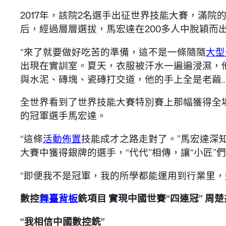
2017年，該院2名選手出征世界技能大賽，滿院
后，經過層層選拔，馬宏達在200多人中脫穎而
“來了就要做好吃苦的準備，這不是一條隨隨
大型
出現在實訓室。夏天，衣服被汗水一遍遍浸濕，
與水泥、磚塊、瓷磚打交道，他的手上全是老繭…
全世界看到了世界技能大賽特別賽上那幅獲得全
的冠軍選手馬宏達。
“這條
活動佈置
技能成才之路走對了。”馬宏達深
大賽中獲得銀牌的選手，“代代”相傳，讓“小匠
“即便我不是冠軍，我的所學都能運用到行業里，
數控
舞臺背板
銑項目 實現中國世賽“四連冠” 周
“我相信中國數控銑”