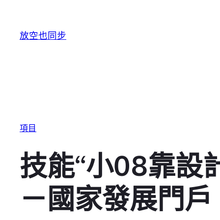
跳至主要內容
放空也同步
項目
技能“小08靠設
－國家發展門戶