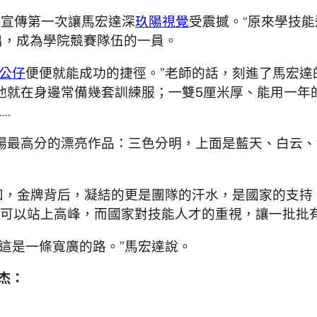
的宣傳第一次讓馬宏達深
玖陽視覺
受震撼。“原來學技
出，成為學院競賽隊伍的一員。
公仔
便便就能成功的捷徑。”老師的話，刻進了馬宏達
他就在身邊常備幾套訓練服；一雙5厘米厚、能用一年
…
場最高分的漂亮作品：三色分明，上面是藍天、白云、
知，金牌背后，凝結的更是團隊的汗水，是國家的支持
”們可以站上高峰，而國家對技能人才的重視，讓一批
這是一條寬廣的路。”馬宏達說。
楚杰：