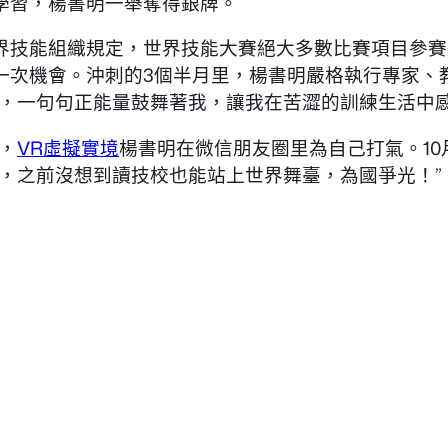
學習，楊書明一舉奪得銀牌。
技能組織規定，世界技能大賽絕大多數比賽項目參賽選
次機會。沖刺的3個半月里，楊書明嚴格執行專家、教
油，一句句正能量鼓舞著我，讓我在苦澀的訓練生活中感
時，
VR虛擬實境
楊書明在微信朋友圈里為自己打氣。10
，之前沒想到讀技校也能站上世界舞臺，為國爭光！”