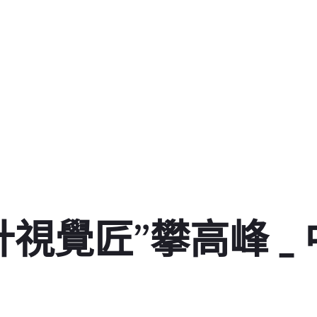
計視覺匠”攀高峰 _