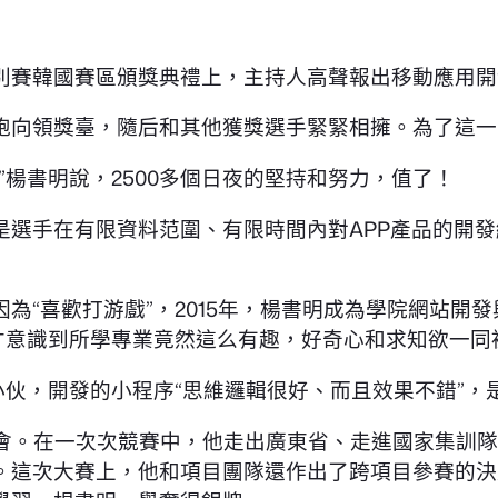
賽特別賽韓國賽區頒獎典禮上，主持人高聲報出移動應用
跑向領獎臺，隨后和其他獲獎選手緊緊相擁。為了這一
”楊書明說，2500多個日夜的堅持和努力，值了！
是選手在有限資料范圍、有限時間內對APP產品的開
為“喜歡打游戲”，2015年，楊書明成為學院網站開
才意識到所學專業竟然這么有趣，好奇心和求知欲一同
伙，開發的小程序“思維邏輯很好、而且效果不錯”，是
機會。在一次次競賽中，他走出廣東省、走進國家集訓隊
。這次大賽上，他和項目團隊還作出了跨項目參賽的決