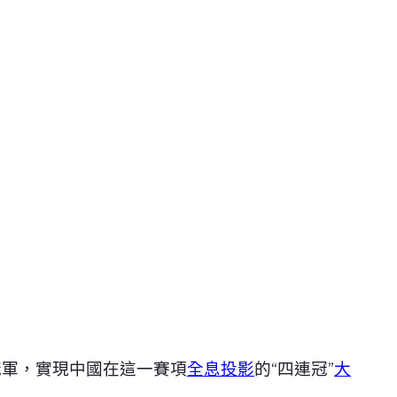
冠軍，實現中國在這一賽項
全息投影
的“四連冠”
大