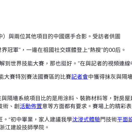
中）與兩位其他項目的中國選手合影。受訪者供圖
世界冠軍”，一邊在祖國社交媒體登上“熱搜”的00后。
了解到世界技能大賽，那也挺好。”在與記者的視頻連線
界技能大賽特別賽法國賽區的比賽
記者會
中獲得抹灰與隔
抹灰與隔墻系統項目比的是用涂料、裝飾材料等，對房屋
技術、創
活動佈置
意等方面都有要求。賽場上的精彩表
匠。“初中畢業，家人建議我學
沈浸式體驗
門技術
平面
了浙江建設技師學院。