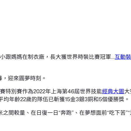
；從小跟媽媽在制衣廠，長大獲世界時裝比賽冠軍…
互動
高峰，迎來圓夢時刻。
賽特別賽作為2022年上海第46屆世界技能
經典大圖
大
平均年齡22歲的隊伍已斬獲15金3銀3銅和5個優勝獎。
之間較量、在日復一日“奔跑”、在夢想面前“吃下苦”