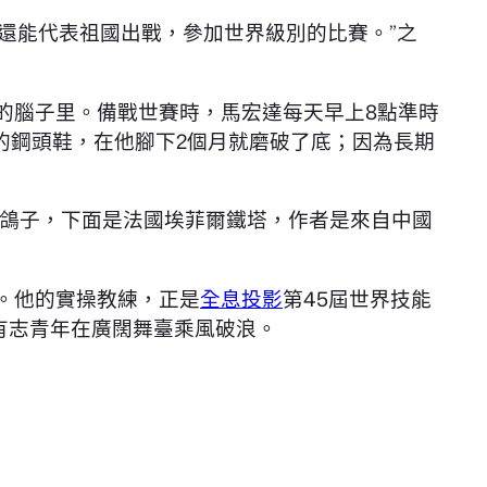
能還能代表祖國出戰，參加世界級別的比賽。”之
的腦子里。備戰世賽時，馬宏達每天早上8點準時
的鋼頭鞋，在他腳下2個月就磨破了底；因為長期
鴿子，下面是法國埃菲爾鐵塔，作者是來自中國
。他的實操教練，正是
全息投影
第45屆世界技能
批有志青年在廣闊舞臺乘風破浪。