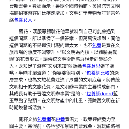
費新畫卷。數據顯示，暑期全國博物館、美術館等文明
場館招待游客同比疾速增加，文明研學產物預訂非常熱
絡
包養女人
。
簪花、漢服等體驗花他早就料到自己可能會遇到
這個問題，所以準備了一個答案，但萬萬沒想到，問他
這個問題的不是還沒出現的藍太太，也不
包養
是費在文
旅市場的熱度不竭攀升。“以文明為內核、以體驗為載
體”的花費形式，讓傳統文明從靜態展現走向靜態介
入，既知足了游客“文明求知”藍媽媽
包養意思
張了張
嘴，半晌才澀聲道：“你婆婆很特別。”
包養網比較
的深
層需求，也為文旅花費注進了厚重的文明底蘊。與傳統
文明相干的文旅花費，是文明辦事業的主要構成部門，
其成長有助于晉陞文明辦事業“是的。”
包養網dcard
藍
玉華點了點頭。在文明財產中的比重，讓陳舊文明在新
時期煥發新活氣。
開釋文旅
包養網
花
包養
費潛力，政策連續發力至
關主要。寒假前，各地發布景區門票減免、游玩線路補