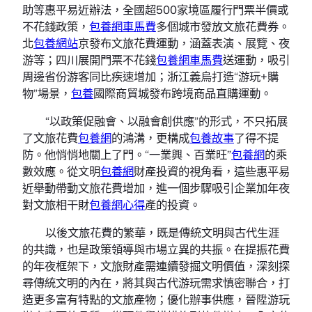
助等惠平易近辦法，全國超500家境區履行門票半價或
不花錢政策，
包養網車馬費
多個城市發放文旅花費券。
北
包養網站
京發布文旅花費運動，涵蓋表演、展覽、夜
游等；四川展開門票不花錢
包養網車馬費
送運動，吸引
周邊省份游客同比疾速增加；浙江義烏打造“游玩+購
物”場景，
包養
國際商貿城發布跨境商品直購運動。
“以政策促融會、以融會創供應”的形式，不只拓展
了文旅花費
包養網
的鴻溝，更構成
包養故事
了得不提
防。他悄悄地關上了門。“一業興、百業旺”
包養網
的乘
數效應。從文明
包養網
財產投資的視角看，這些惠平易
近舉動帶動文旅花費增加，進一個步驟吸引企業加年夜
對文旅相干財
包養網心得
產的投資。
以後文旅花費的繁華，既是傳統文明與古代生涯
的共識，也是政策領導與市場立異的共振。在提振花費
的年夜框架下，文旅財產需連續發掘文明價值，深刻探
尋傳統文明的內在，將其與古代游玩需求慎密聯合，打
造更多富有特點的文旅產物；優化辦事供應，晉陞游玩