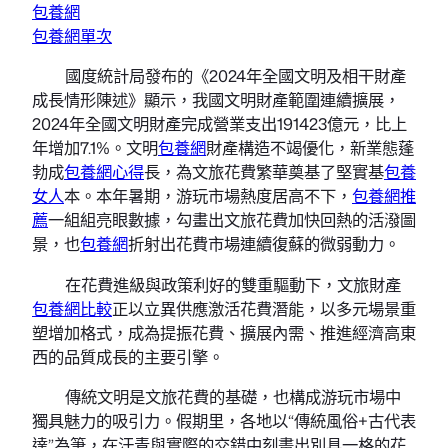
包養網
包養網單次
國度統計局發布的《2024年全國文明及相干財產
成長情形陳述》顯示，我國文明財產範圍連續擴展，
2024年全國文明財產完成營業支出191423億元，比上
年增加7.1%。文明
包養網
財產構造不竭優化，新業態蓬
勃成
包養網心得
長，為文旅花費繁華奠基了堅實基
包養
女人
本。本年暑期，游玩市場熱度居高不下，
包養網推
薦
一組組亮眼數據，勾畫出文旅花費加快回熱的活潑圖
景，也
包養網
折射出花費市場連續復蘇的微弱動力。
在花費進級與政策利好的雙重驅動下，文旅財產
包養網比較
正以立異供應激活花費潛能，以多元場景重
塑增加格式，成為提振花費、擴展內需、推進經濟高東
西的品質成長的主要引擎。
傳統文明是文旅花費的基礎，也構成游玩市場中
獨具魅力的吸引力。假期里，各地以“傳統風俗+古代表
達”為筆，在汗青與實際的交錯中刻畫出別具一格的花