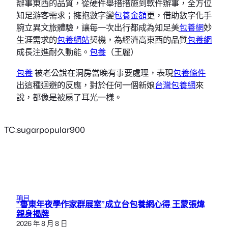
辦事東西的品質，從硬件舉措措施到軟件辦事，全方位
知足游客需求；擁抱數字變
包養金額
更，借助數字化手
腕立異文旅體驗，讓每一次出行都成為知足美
包養網
妙
生涯需求的
包養網站
契機，為經濟高東西的品質
包養網
成長注進耐久動能。
包養
（
王麗
）
包養
被老公說在洞房當晚有事要處理，表現
包養條件
出這種迴避的反應，對於任何一個新娘
台灣包養網
來
說，都像是被扇了耳光一樣。
TC:sugarpopular900
項目
“魯東年夜學作家群展室”成立台包養網心得 王蒙張煒
親身揭牌
2026 年 8 月 8 日