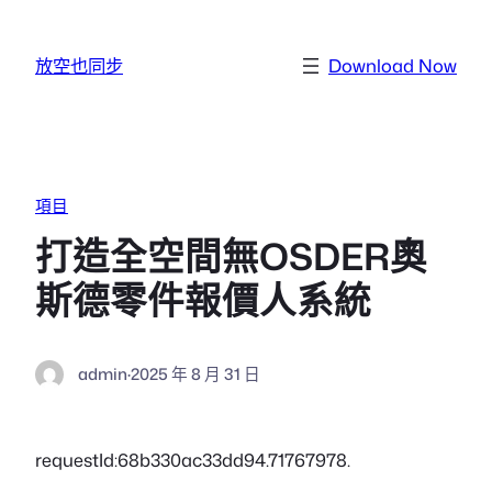
跳至主要內容
放空也同步
Download Now
項目
打造全空間無OSDER奧
斯德零件報價人系統
admin
·
2025 年 8 月 31 日
requestId:68b330ac33dd94.71767978.