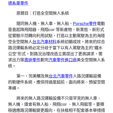
德系車零件
原題目：打造全空間無人系統
隨同無人機、無人車、無人船、
Porsche零件
電動
垂直起降飛翔器、飛翔car 等新產物、新業態、新形式
從實驗示范轉向利用試點，打造以主動駕駛為主的海陸
空全空間無人
台北汽車材料
系統初顯成效。將來的綜合
路況運輸系統必定分歧于當下以有人駕駛為主的“鐵水
公空”形式，對路況治理改造立異提出了更高請求，需
求出力策
奧迪零件
劃完
汽車零件進口商
美全空間無人系
統。
第一，完美觸及無
台北汽車零件
人路況運輸設備
的軟硬件系統，應保持過度超前、面向將來、預留空間
準繩。
將來的無人路況運輸設備不只是罕見的無人車、
無人機，還會有無人船、飛翔car 、無人飛艇等。要積
極適應路況運輸變更趨向，在扶植相干配套基本舉措措