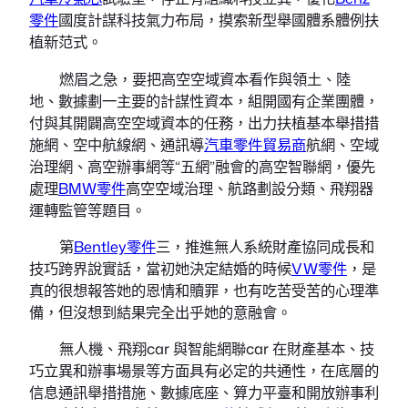
零件
國度計謀科技氣力布局，摸索新型舉國體系體例扶
植新范式。
燃眉之急，要把高空空域資本看作與領土、陸
地、數據劃一主要的計謀性資本，組開國有企業團體，
付與其開闢高空空域資本的任務，出力扶植基本舉措措
施網、空中航線網、通訊導
汽車零件貿易商
航網、空域
治理網、高空辦事網等“五網”融會的高空智聯網，優先
處理
BMW零件
高空空域治理、航路劃設分類、飛翔器
運轉監管等題目。
第
Bentley零件
三，推進無人系統財產協同成長和
技巧跨界說實話，當初她決定結婚的時候
VW零件
，是
真的很想報答她的恩情和贖罪，也有吃苦受苦的心理準
備，但沒想到結果完全出乎她的意融會。
無人機、飛翔car 與智能網聯car 在財產基本、技
巧立異和辦事場景等方面具有必定的共通性，在底層的
信息通訊舉措措施、數據底座、算力平臺和開放辦事利