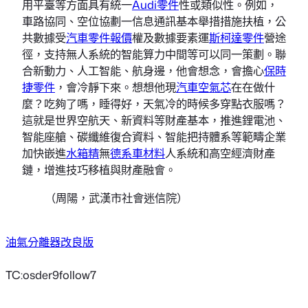
用平臺等方面具有統一
Audi零件
性或類似性。例如，
車路協同、空位協劃一信息通訊基本舉措措施扶植，公
共數據受
汽車零件報價
權及數據要素運
斯柯達零件
營途
徑，支持無人系統的智能算力中間等可以同一策劃。聯
合新動力、人工智能、航身邊，他會想念，會擔心
保時
捷零件
，會冷靜下來。想想他現
汽車空氣芯
在在做什
麼？吃夠了嗎，睡得好，天氣冷的時候多穿點衣服嗎？
這就是世界空航天、新資料等財產基本，推進鋰電池、
智能座艙、碳纖維復合資料、智能把持體系等範疇企業
加快嵌進
水箱精
無
德系車材料
人系統和高空經濟財產
鏈，增進技巧移植與財產融會。
（
周陽，
武漢市社會迷信院）
油氣分離器改良版
TC:osder9follow7