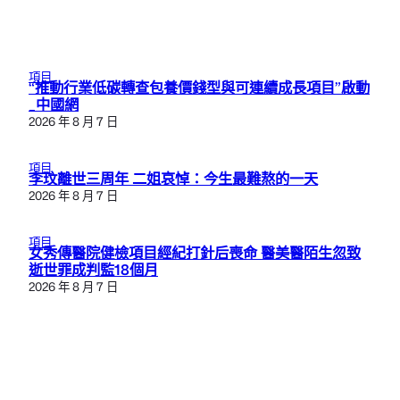
項目
“推動行業低碳轉查包養價錢型與可連續成長項目”啟動
_中國網
2026 年 8 月 7 日
項目
李玟離世三周年 二姐哀悼：今生最難熬的一天
2026 年 8 月 7 日
項目
女秀傳醫院健檢項目經紀打針后喪命 醫美醫陌生忽致
逝世罪成判監18個月
2026 年 8 月 7 日