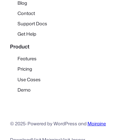
Blog
Contact
Support Docs
Get Help
Product
Features
Pricing
Use Cases
Demo
© 2025
·
Powered by WordPress and
Moiraine
Download
Visit Moiraine
Visit Jasper