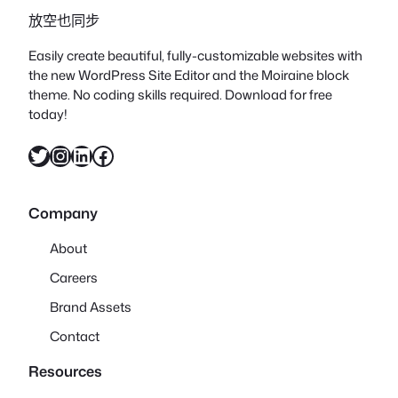
放空也同步
Easily create beautiful, fully-customizable websites with
the new WordPress Site Editor and the Moiraine block
theme. No coding skills required. Download for free
today!
X
Instagram
LinkedIn
Facebook
Company
About
Careers
Brand Assets
Contact
Resources