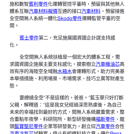
施和數智
賓利零件
化運轉管控平臺時，預留與其他無人
體系互聯
汽車材料報價
互通的接口
汽車材料
，預留接進
全空間無人系統一體化
Skoda零件
運轉監管平臺的空
間。
賓士零件
第二，充足施展國資國企計謀支持感
化。
全空間無人系統扶植是一個宏大的體系工程，需
求國資國企施展主要支柱感化，摸索樹立
汽車機油芯
高
效有序的海陸空全域融
水箱水
會運轉形式，助力完美基
本舉措措施、利用場景、市場需求、技巧立異等財產生
態。
要繚繞全空“不是這樣的，爸爸。”藍玉華只好打斷
父親，解釋道：“這是我女兒經過深思熟慮後，為自己
未來的幸福找到最好的方式，間無人系統嚴重需求，整
合重點年夜學、科研院所、新型研發機構
福斯零件
、龍
頭
藍寶堅尼零件
企業等研發氣力，創立綜
汽車零件
合性
汽車冷氣芯
試驗室，停止有組織科技立異，優化
Benz