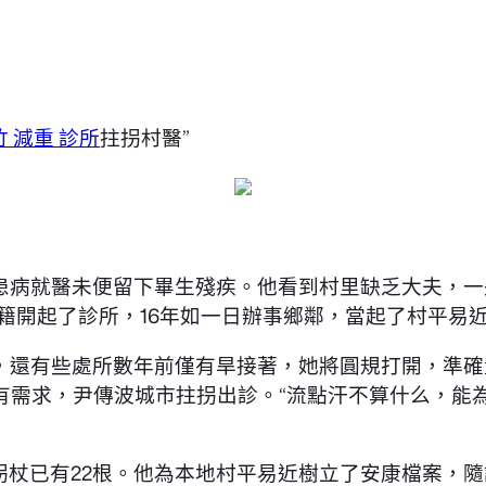
竹 減重 診所
拄拐村醫”
患病就醫未便留下畢生殘疾。他看到村里缺乏大夫，一
籍開起了診所，16年如一日辦事鄉鄰，當起了村平易近
，還有些處所數年前僅有旱接著，她將圓規打開，準確
有需求，尹傳波城市拄拐出診。“流點汗不算什么，能
拐杖已有22根。他為本地村平易近樹立了安康檔案，隨