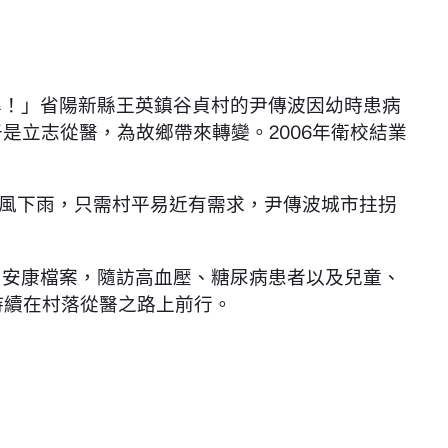
準！」省陽新縣王英鎮谷貞村的尹傳波因幼時患病
是立志從醫，為故鄉帶來轉變。2006年衛校結業
風下雨，只需村平易近有需求，尹傳波城市拄拐
了安康檔案，隨訪高血壓、糖尿病患者以及兒童、
持續在村落從醫之路上前行。