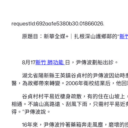
requestId:692aa1e5380b30.01866026.
原題目：新華全媒+｜扎根深山護鄉鄰的“
新
8月17
新竹 肺功能
日，尹傳波劃船出診。
湖北省陽新縣王英鎮谷貞村的尹傳波因幼時
醫，為故鄉帶來轉變。2006年衛校結業后，他回
谷貞村村平易近棲身疏散，有的住在山坡上
相通。不論山高路遠、刮風下雨，只需村平易近
得。”尹傳波說。
16年來，尹傳波拎著藥箱奔走風塵，磨壞的