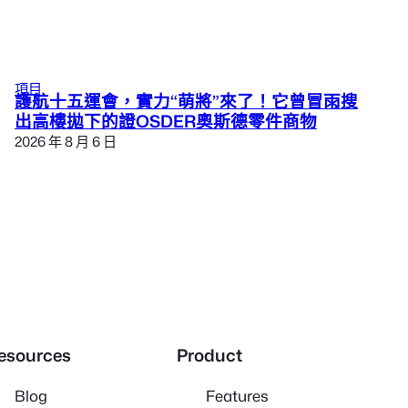
項目
護航十五運會，實力“萌將”來了！它曾冒雨搜
出高樓拋下的證OSDER奧斯德零件商物
2026 年 8 月 6 日
esources
Product
Blog
Features