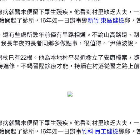
患病就醫未便留下畢生殘疾。他看到村里缺乏大夫，一
籍開起了診所，16年如一日辦事鄉
新竹 東區健檢
鄰，
，還有些處所數年前僅有旱路相通。不論山高路遠、刮
著我長年夜的長者同鄉多做點事，很值得。”尹傳波說。
拐杖已有22根。他為本地村平易近樹立了安康檔案，隨
持進修，不竭晉陞診療才能，持續在村落從醫之路上前
患病就醫未便留下畢生殘疾。他看到村里缺乏大夫，一
籍開起了診所，16年如一日辦事
竹科 員工健檢
鄉鄰，