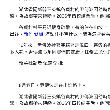
湖北省陽新縣王英鎮谷貞村的尹傳波因幼時
醫，為故鄉帶來轉變。2006年衛校結業后，他回
谷貞村村平易近棲身疏散，有的住在山坡上
出診。
新竹 健檢
“流點汗不算什么，能為這些看
16年來，尹傳波拎著藥箱奔走風塵，磨壞的
多人次。尹傳波心系同鄉們的安康，任務之余保
新華社記者 伍志尊 攝
8月17日，尹傳波走在出診路上。
湖北省陽新縣王英鎮谷貞村的尹傳波因幼時
醫，為故鄉帶來轉變。2006年衛校結業后，他回