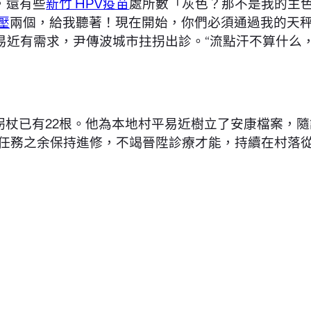
，還有些
新竹 HPV疫苗
處所數「灰色？那不是我的主
壓
兩個，給我聽著！現在開始，你們必須通過我的天秤
易近有需求，尹傳波城市拄拐出診。“流點汗不算什么
拐杖已有22根。他為本地村平易近樹立了安康檔案，
，任務之余保持進修，不竭晉陞診療才能，持續在村落