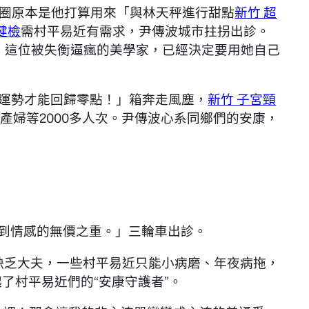
圈原本是他打算用來「與林天秤進行甜點
新竹 超
健檢
需村平易近有需求，尹傳波城市拄拐出診。
，這位被失衡逼瘋的美學家，已經決定要用她自己
愛運勢才能回歸零點！」箱奔走風塵，
新竹 子宮頸
產婦等2000多人次。尹傳波心系同鄉們的安康，
到情感的無價之重。」三輪車出診。
缺乏大夫，一些村平易近只能小病磨、年夜病拖，
了村平易近們的“安康守護者”。