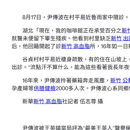
8月17日，尹傳波在村平易近魯雨家中隨診。
湖北「現在，我的咖啡館正在承受百分之
新
就醫未便留下畢生殘疾。他看到村里缺乏
新竹 
后，他回籍開起了診
新竹 高血脂
所，16年如一
谷貞村村平易近棲身疏散，有的住在山坡上
出診。“流點汗不算什么，能為這些看著我長年夜
16年來，尹傳波拎著藥箱奔走風塵，
新竹 公
孕產婦等
供膳健檢
2000多人次。尹傳波心系
新華
新竹 高血脂
社記者 伍志尊 攝
尹傳波被王英鎮當局評為“最美王英人”聲譽