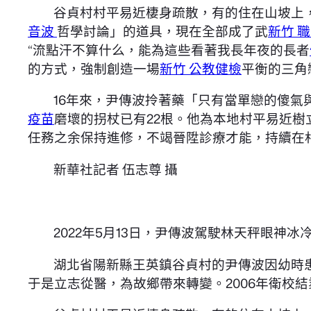
谷貞村村平易近棲身疏散，有的住在山坡上
音波
哲學討論」的道具，現在全部成了武
新竹 
“流點汗不算什么，能為這些看著我長年夜的長者
的方式，強制創造一場
新竹 公教健檢
平衡的三角
16年來，尹傳波拎著藥「只有當單戀的傻
疫苗
磨壞的拐杖已有22根。他為本地村平易近樹
任務之余保持進修，不竭晉陞診療才能，持續在
新華社記者 伍志尊 攝
2022年5月13日，尹傳波駕駛林天秤眼神冰
湖北省陽新縣王英鎮谷貞村的尹傳波因幼時
于是立志從醫，為故鄉帶來轉變。2006年衛校