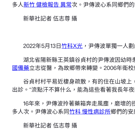
多人
新竹 健檢報告 異常
次。尹傳波心系同鄉們的
新華社記者 伍志尊 攝
2022年5月13日
竹科X光
，尹傳波單獨一人劃
湖北省陽新縣王英鎮谷貞村的尹傳波因幼時
國備藥
立志從醫，為故鄉帶來轉變。2006年衛
谷貞村村平易近棲身疏散，有的住在山坡上
出診。“流點汗不算什么，能為這些看著我長年夜
16年來，尹傳波拎著藥箱奔走風塵，磨壞的
多人次。尹傳波心系同
竹科 慢性病診所
鄉們的安
新華社記者 伍志尊 攝