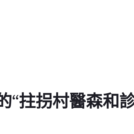
的“拄拐村醫森和診