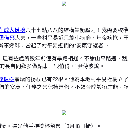
竹 成人健檢
八十七點八八的結構失衡壓力！我需要校
出國備藥
大夫，一些村平易近只能小病磨、年夜病拖，于
日辦事鄉鄰，當起了村平易近們的“安康守護者”。
，還有些處所數年前僅有旱路相通。不論山高路遠、刮
的長者同鄉多做點事，很值得。”尹傳波說。
教健檢
磨壞的拐杖已有22根。他為本地村平易近樹立
同鄉們的安康，任務之余保持進修，不竭晉陞診療才能，
稱號。這是他手持獎杯留影（8月18日攝）。