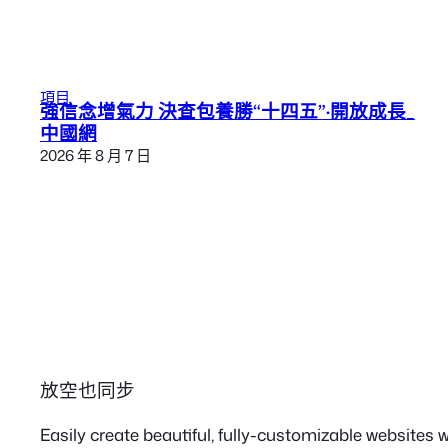
項目
強信念增氣力 決查包養勝“十四五”·開放成長_
中國網
2026 年 8 月 7 日
放空也同步
Easily create beautiful, fully-customizable websites