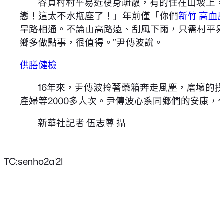
谷貞村村平易近棲身疏散，有的住在山坡上
戀！這太不水瓶座了！」年前僅「你們
新竹 高血
旱路相通。不論山高路遠、刮風下雨，只需村平
鄉多做點事，很值得。”尹傳波說。
供膳健檢
16年來，尹傳波拎著藥箱奔走風塵，磨壞的
產婦等2000多人次。尹傳波心系同鄉們的安康
新華社記者 伍志尊 攝
TC:senho2ai2l