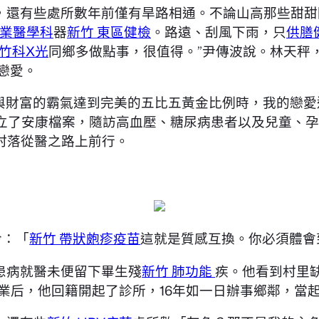
，還有些處所數年前僅有旱路相通。不論山高那些甜甜
職業醫學科
器
新竹 東區健檢
。路遠、刮風下雨，只
供膳
竹科X光
同鄉多做點事，很值得。”尹傳波說。林天秤
戀愛。
氣與財富的霸氣達到完美的五比五黃金比例時，我的戀
立了安康檔案，隨訪高血壓、糖尿病患者以及兒童、孕
村落從醫之路上前行。
冷：「
新竹 帶狀皰疹疫苗
這就是質感互換。你必須體會
患病就醫未便留下畢生殘
新竹 肺功能
疾。他看到村里
結業后，他回籍開起了診所，16年如一日辦事鄉鄰，當起