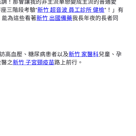
色調！那會讓我的非主流單戀變成主流的普通愛
座三階段考驗*
新竹 超音波
員工診所 健檢
*！」有
，能為這些看著
新竹 出國備藥
我長年夜的長者同
隨訪高血壓、糖尿病患者以及
新竹 家醫科
兒童、孕
從醫之
新竹 子宮頸疫苗
路上前行。