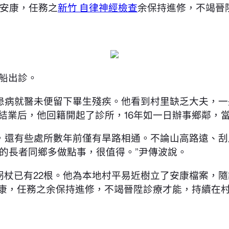
安康，任務之
新竹 自律神經檢查
余保持進修，不竭晉
船出診。
患病就醫未便留下畢生殘疾。他看到村里缺乏大夫，一
校結業后，他回籍開起了診所，16年如一日辦事鄉鄰，當
，還有些處所數年前僅有旱路相通。不論山高路遠、刮
的長者同鄉多做點事，很值得。”尹傳波說。
拐杖已有22根。他為本地村平易近樹立了安康檔案，隨
康，任務之余保持進修，不竭晉陞診療才能，持續在