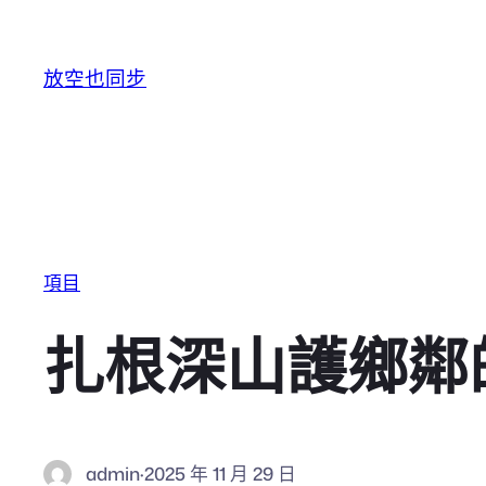
跳至主要內容
放空也同步
項目
扎根深山護鄉鄰
admin
·
2025 年 11 月 29 日