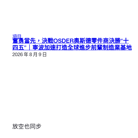
項目
奮勇當先，決戰OSDER奧斯德零件商決勝“十
四五”｜寧波加速打造全球進步前輩制造業基地
2026 年 8 月 9 日
放空也同步