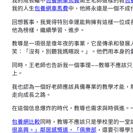
我的成長離不
包養網車馬費
開王老師這樣的教
包
我的人生
包養網車馬費
中，他將永遠是一個不成
回想舊事，我覺得特別幸運能夠擁有這樣一位成
他為榜樣，繼續學習、進步。
教導是一項很是偉年夜的事業，它是傳承和發展
笑：「沒有，別聽我媽瞎說。」。他們用本身的
同時，王老師也告訴我一個事理——教導不應該
上。
我也認為一個好老師應該具備專業的教學才能，
走向成長之路。
在這個信息爆炸的時代，教導也需求與時俱進。
包養網比較
同時，教導不應該只是學校里的一堂
很高興。」鄰居感慨道，「俱樂部
，還要引導學