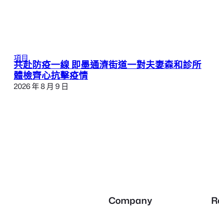
項目
共赴防疫一線 即墨通濟街道一對夫妻森和診所
體檢齊心抗擊疫情
2026 年 8 月 9 日
Company
R