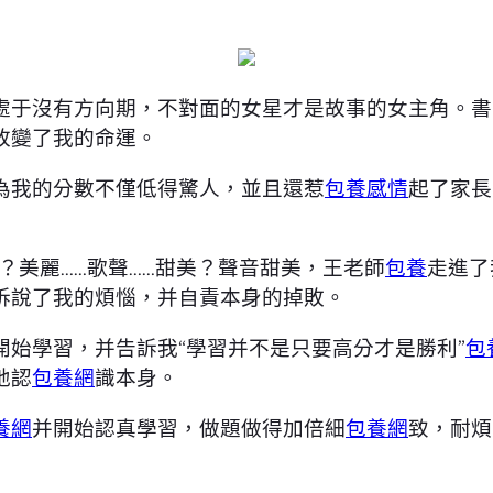
處于沒有方向期，不對面的女星才是故事的女主角。書
改變了我的命運。
為我的分數不僅低得驚人，並且還惹
包養感情
起了家長
？美麗……歌聲……甜美？聲音甜美，王老師
包養
走進了
訴說了我的煩惱，并自責本身的掉敗。
始學習，并告訴我“學習并不是只要高分才是勝利”
包
地認
包養網
識本身。
養網
并開始認真學習，做題做得加倍細
包養網
致，耐煩