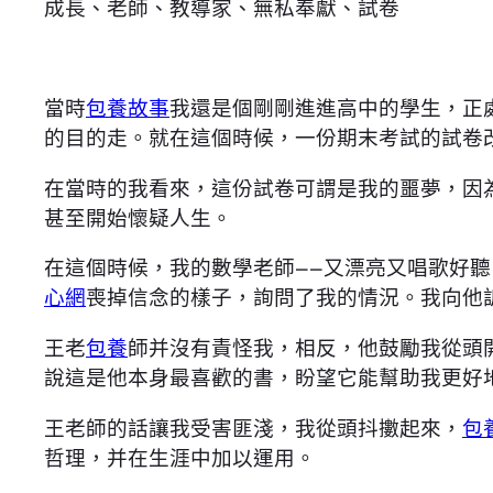
成長、老師、教導家、無私奉獻、試卷
當時
包養故事
我還是個剛剛進進高中的學生，正
的目的走。就在這個時候，一份期末考試的試卷
在當時的我看來，這份試卷可謂是我的噩夢，因
甚至開始懷疑人生。
在這個時候，我的數學老師——又漂亮又唱歌好聽
心網
喪掉信念的樣子，詢問了我的情況。我向他
王老
包養
師并沒有責怪我，相反，他鼓勵我從頭開
說這是他本身最喜歡的書，盼望它能幫助我更好
王老師的話讓我受害匪淺，我從頭抖擻起來，
包
哲理，并在生涯中加以運用。