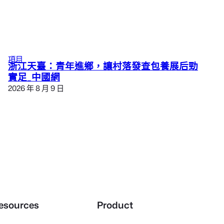
項目
浙江天臺：青年進鄉，讓村落發查包養展后勁
實足_中國網
2026 年 8 月 9 日
esources
Product