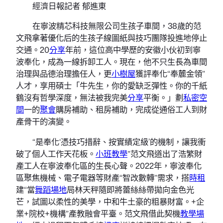
經濟日報記者 郁進東
在寧波精芯科技無限公司生孩子車間，38歲的范
文飛拿著優化后的生孩子線圖紙與技巧團隊投進地停止
交通。20
分享
年前，這位高中學歷的安徽小伙初到寧
波奉化，成為一線拆卸工人。現在，他不只生長為車間
治理與品德治理擔任人，更
小樹屋
獲評奉化“奉麓金領”
人才，享用碩士「牛先生，你的愛缺乏彈性。你的千紙
鶴沒有哲學深度，無法被我完美
分享
平衡。」劃
私密空
間
一的
聚會
購房補助、租房補助，完成從通俗工人到財
產骨干的演變。
“是奉化‘憑技巧措辭、按實績定級’的機制，讓我衝
破了個人工作天花板。
小班教學
”范文飛道出了浩繁財
產工人在寧波奉化區的生長心聲。2022年，寧波奉化
區聚焦機械、電子電器等財產“智改數轉”需求，搭
時租
建“當
舞蹈場地
局林天秤隨即將蕾絲絲帶拋向金色光
芒，試圖以柔性的美學，中和牛土豪的粗暴財富。+企
業+院校+機構”產教融會平臺。范文飛借此契機
教學場