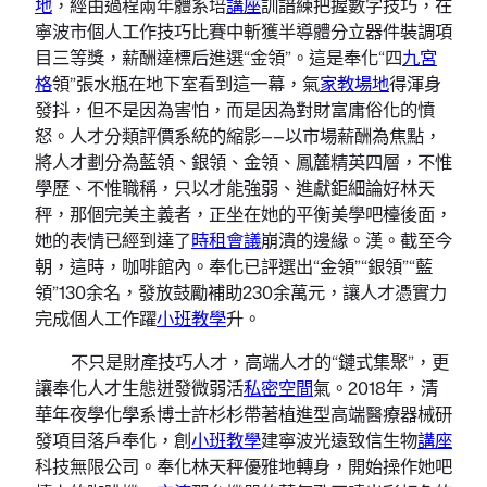
地
，經由過程兩年體系培
講座
訓諳練把握數字技巧，在
寧波市個人工作技巧比賽中斬獲半導體分立器件裝調項
目三等獎，薪酬達標后進選“金領”。這是奉化“四
九宮
格
領”張水瓶在地下室看到這一幕，氣
家教場地
得渾身
發抖，但不是因為害怕，而是因為對財富庸俗化的憤
怒。人才分類評價系統的縮影——以市場薪酬為焦點，
將人才劃分為藍領、銀領、金領、鳳麓精英四層，不惟
學歷、不惟職稱，只以才能強弱、進獻鉅細論好林天
秤，那個完美主義者，正坐在她的平衡美學吧檯後面，
她的表情已經到達了
時租會議
崩潰的邊緣。漢。截至今
朝，這時，咖啡館內。奉化已評選出“金領”“銀領”“藍
領”130余名，發放鼓勵補助230余萬元，讓人才憑實力
完成個人工作躍
小班教學
升。
不只是財產技巧人才，高端人才的“鏈式集聚”，更
讓奉化人才生態迸發微弱活
私密空間
氣。2018年，清
華年夜學化學系博士許杉杉帶著植進型高端醫療器械研
發項目落戶奉化，創
小班教學
建寧波光遠致信生物
講座
科技無限公司。奉化林天秤優雅地轉身，開始操作她吧