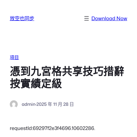
跳至主要內容
放空也同步
Download Now
項目
憑到九宮格共享技巧措辭
按實績定級
admin
·
2025 年 11 月 28 日
requestId:69297f2e3f4696.10602286.