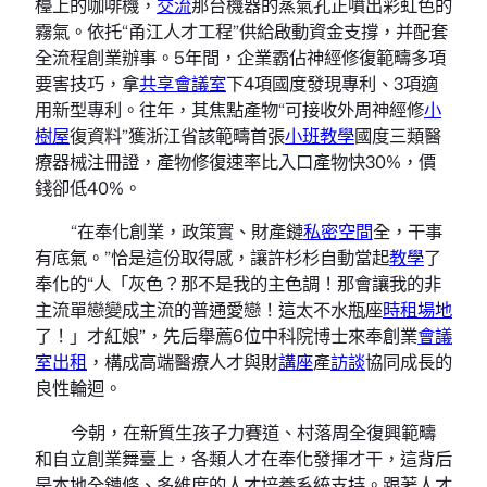
檯上的咖啡機，
交流
那台機器的蒸氣孔正噴出彩虹色的
霧氣。依托“甬江人才工程”供給啟動資金支撐，并配套
全流程創業辦事。5年間，企業霸佔神經修復範疇多項
要害技巧，拿
共享會議室
下4項國度發現專利、3項適
用新型專利。往年，其焦點產物“可接收外周神經修
小
樹屋
復資料”獲浙江省該範疇首張
小班教學
國度三類醫
療器械注冊證，產物修復速率比入口產物快30%，價
錢卻低40%。
“在奉化創業，政策實、財產鏈
私密空間
全，干事
有底氣。”恰是這份取得感，讓許杉杉自動當起
教學
了
奉化的“人「灰色？那不是我的主色調！那會讓我的非
主流單戀變成主流的普通愛戀！這太不水瓶座
時租場地
了！」才紅娘”，先后舉薦6位中科院博士來奉創業
會議
室出租
，構成高端醫療人才與財
講座
產
訪談
協同成長的
良性輪迴。
今朝，在新質生孩子力賽道、村落周全復興範疇
和自立創業舞臺上，各類人才在奉化發揮才干，這背后
是本地全鏈條、多維度的人才培養系統支持。跟著人才