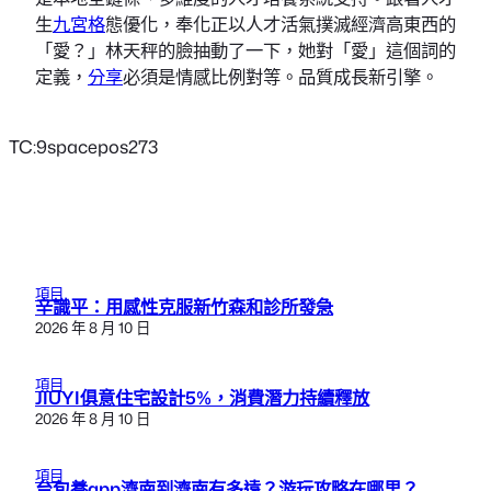
生
九宮格
態優化，奉化正以人才活氣撲滅經濟高東西的
「愛？」林天秤的臉抽動了一下，她對「愛」這個詞的
定義，
分享
必須是情感比例對等。品質成長新引擎。
TC:9spacepos273
項目
辛識平：用感性克服新竹森和診所發急
2026 年 8 月 10 日
項目
JIUYI俱意住宅設計5%，消費潛力持續釋放
2026 年 8 月 10 日
項目
台包養app濟南到濟南有多遠？游玩攻略在哪里？……