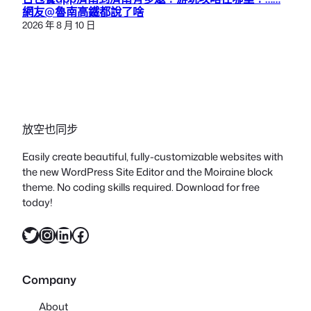
網友@魯南高鐵都說了啥
2026 年 8 月 10 日
放空也同步
Easily create beautiful, fully-customizable websites with
the new WordPress Site Editor and the Moiraine block
theme. No coding skills required. Download for free
today!
X
Instagram
LinkedIn
Facebook
Company
About