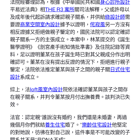
法院經審理認為，根據《中華國民共和國
身心診所設計
平易近法典》相
THE R3 寓所
關司法解釋，父或許母以
及成年後代起訴請求確認親子關系，并供給
綠設計師
需
要證
商業空間室內設計
據予以證明，
侘寂風
另一方沒有
相反證據又拒絕做親子鑒定的，國民法院可以認定確認
親子關系一方的主張成立。本案中，林某提交的《誕生
醫學證明》《剖宮產手術知情批準書》及住院記錄等資
料，足以證明董某在孩子誕生時已對其父親成分作出明
確認可。董某在沒有提出反證的情況下，拒絕進行親子
鑒定，法院依法推定董某與孩子之間的親子關
日式住宅
設計
系成立。
綜上，法
loft風室內設計
院依法確認董某與孩子之間存
在親子關系，并判令董某按月付出撫養費。該判決已失
效。
法官：認定親“誰說沒有婚約，我們還是未婚妻，再過
幾個月你們就結
養生住宅
婚了。”
樂齡住宅設計
他堅定
的對她說，彷彿在對自己說，這件事是不可能改變的子
關系并不是“非DNA不成”