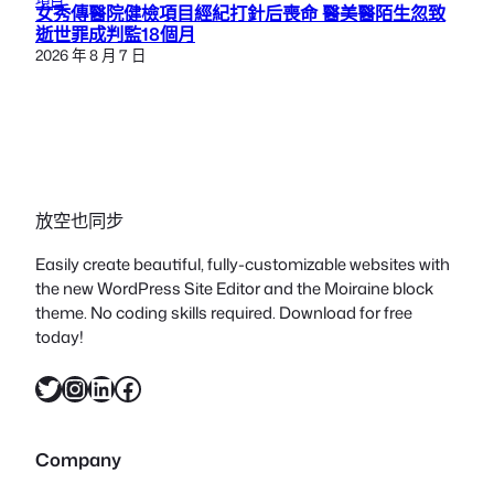
女秀傳醫院健檢項目經紀打針后喪命 醫美醫陌生忽致
逝世罪成判監18個月
2026 年 8 月 7 日
放空也同步
Easily create beautiful, fully-customizable websites with
the new WordPress Site Editor and the Moiraine block
theme. No coding skills required. Download for free
today!
X
Instagram
LinkedIn
Facebook
Company