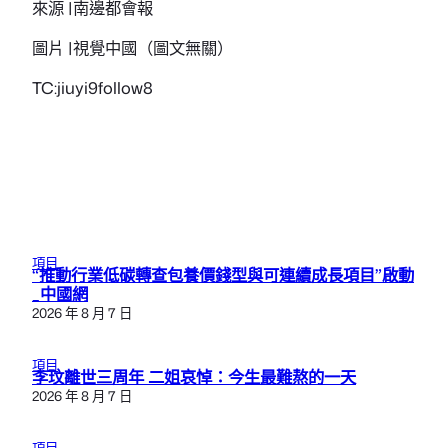
來源 |南邊都會報
圖片 |視覺中國（圖文無關）
TC:jiuyi9follow8
項目
“推動行業低碳轉查包養價錢型與可連續成長項目”啟動
_中國網
2026 年 8 月 7 日
項目
李玟離世三周年 二姐哀悼：今生最難熬的一天
2026 年 8 月 7 日
項目