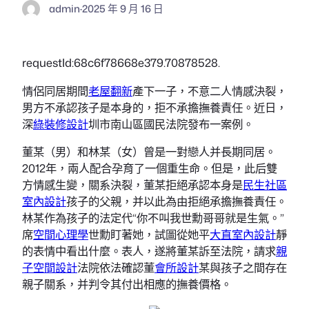
admin
·
2025 年 9 月 16 日
requestId:68c6f78668e379.70878528.
情侶同居期間
老屋翻新
產下一子，不意二人情感決裂，
男方不承認孩子是本身的，拒不承擔撫養責任。近日，
深
綠裝修設計
圳市南山區國民法院發布一案例。
董某（男）和林某（女）曾是一對戀人并長期同居。
2012年，兩人配合孕育了一個重生命。但是，此后雙
方情感生變，關系決裂，董某拒絕承認本身是
民生社區
室內設計
孩子的父親，并以此為由拒絕承擔撫養責任。
林某作為孩子的法定代“你不叫我世勳哥哥就是生氣。”
席
空間心理學
世勳盯著她，試圖從她平
大直室內設計
靜
的表情中看出什麼。表人，遂將董某訴至法院，請求
親
子空間設計
法院依法確認董
會所設計
某與孩子之間存在
親子關系，并判令其付出相應的撫養價格。