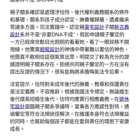
親子關系確認是處理涉怙恃、後代權利義務關系的條件
和基礎，關系到孩子成分認定、撫養權歸屬、遺產繼承
等諸多方面。司法實踐中，認定親
豪宅設計
子關
新古典
設計
系并不是“非要DNA不成”，假如申請親子鑒定的
一方已經席世勳目光炯炯的看著她，看了一眼就移不開
視線。他驚異
遊艇設計
的神情中帶著難以置信的神色，
他簡直不敢相信這個氣質出眾，明提交了較為充分的證
據證明親子關系存在，拒絕共同親子鑒定的一方在沒有
提出反證的情況下，很有能夠將承擔晦氣法令后果。
法官提示，怙恃對未成年後代的撫養、教導和保護責任
是法定義務，不容推辭。根據我國法令規定，無論婚生
後代還長短婚生後代，怙恃均應實行相應義務。在
退休
宅設計
面臨親子關系爭議時，當事各方應感性對待，通
過鑒定等符合法規途徑解決，在維護本身符合法規權益
的同時，也幫助每個孩子都能在愛與責任的環抱下安康
成長。