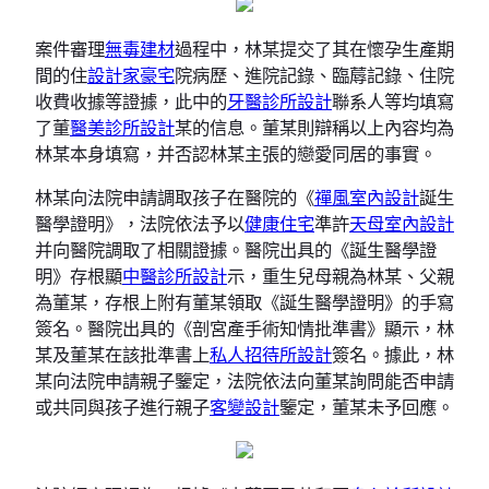
案件審理
無毒建材
過程中，林某提交了其在懷孕生產期
間的住
設計家豪宅
院病歷、進院記錄、臨蓐記錄、住院
收費收據等證據，此中的
牙醫診所設計
聯系人等均填寫
了董
醫美診所設計
某的信息。董某則辯稱以上內容均為
林某本身填寫，并否認林某主張的戀愛同居的事實。
林某向法院申請調取孩子在醫院的《
禪風室內設計
誕生
醫學證明》，法院依法予以
健康住宅
準許
天母室內設計
并向醫院調取了相關證據。醫院出具的《誕生醫學證
明》存根顯
中醫診所設計
示，重生兒母親為林某、父親
為董某，存根上附有董某領取《誕生醫學證明》的手寫
簽名。醫院出具的《剖宮產手術知情批準書》顯示，林
某及董某在該批準書上
私人招待所設計
簽名。據此，林
某向法院申請親子鑒定，法院依法向董某詢問能否申請
或共同與孩子進行親子
客變設計
鑒定，董某未予回應。