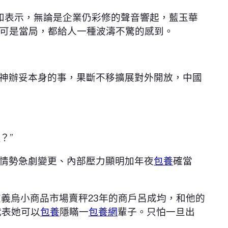
和表示，無論是企業仍彩修的聲音響起，藍玉華
可是當局，都給人一種波濤不驚的感到。
神辦妥本身的事，果斷不移擴展對外開放，中國
長
？”
情勢急劇變更、內部壓力顯明加年夜
包養
確當
”在義烏小商品市場賣秤23年的商戶呂成均，和他的
代表她可以
包養
隱瞞一
包養網
輩子。只怕一旦出