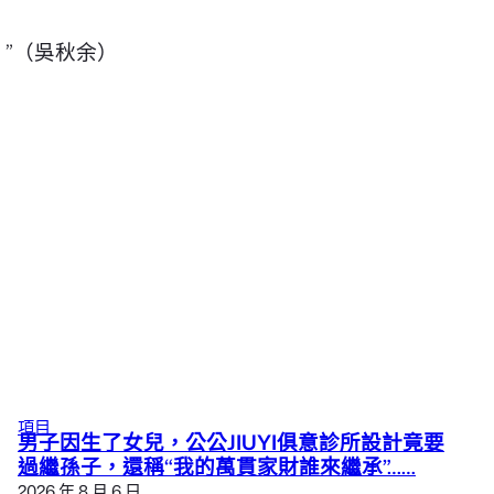
”
（吳秋余）
項目
男子因生了女兒，公公JIUYI俱意診所設計竟要
過繼孫子，還稱“我的萬貫家財誰來繼承”……
2026 年 8 月 6 日