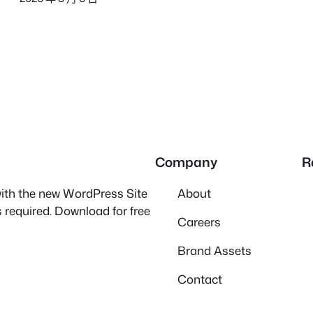
Company
R
 with the new WordPress Site
About
 required. Download for free
Careers
Brand Assets
Contact