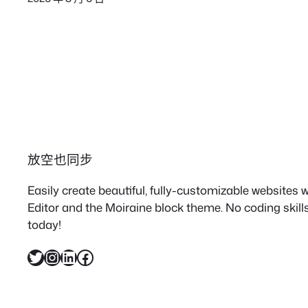
放空也同步
Easily create beautiful, fully-customizable websites
Editor and the Moiraine block theme. No coding skills
today!
X
Instagram
LinkedIn
Facebook