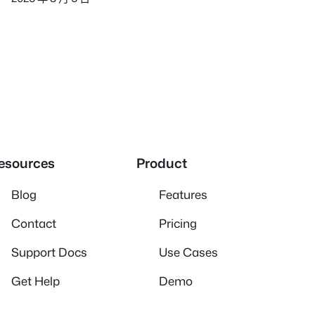
esources
Product
Blog
Features
Contact
Pricing
Support Docs
Use Cases
Get Help
Demo