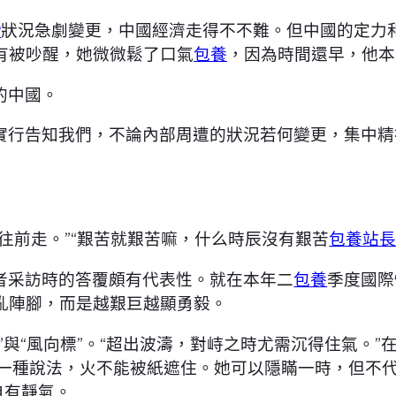
P
狀況急劇變更，中國經濟走得不不難。但中國的定力
有被吵醒，她微微鬆了口氣
包養
，因為時間還早，他本
的中國。
實行告知我們，不論內部周遭的狀況若何變更，集中精
往前走。”“艱苦就艱苦嘛，什么時辰沒有艱苦
包養站
者采訪時的答覆頗有代表性。就在本年二
包養
季度國際
亂陣腳，而是越艱巨越顯勇毅。
”與“風向標”。“超出波濤，對峙之時尤需沉得住氣。
有一種說法，火不能被紙遮住。她可以隱瞞一時，但不
自有靜氣。