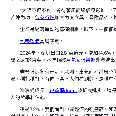
“大師不遲不疾，等待著風雨過后見彩虹。”
苦練內功，
包養行情
加大力度立異，晉陞品德，
企業是經濟運動的基礎細胞，眼下，一個個
包養軟體
當局淡定。
2024年，深圳出口2.81萬億元，增加14.6
驟之遠”的東莞，本年1至5月
包養俱樂部
外貿進出
盡管增速各有升沉，深圳、東莞兩地當局心
況，穩扎穩打，有條不紊。人們看到的，是穩中
海浪式成長、
包養網dcard
波折式進步，這
人的哲學和信心。
透過7.2%，我們看到中國經濟的強盛韌性