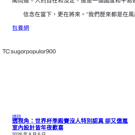
閣問道。人的自在和淡定，這是一個國度和平易
信念在當下，更在將來。“我們歷來都是在風
包養網
TC:sugarpopular900
項目
透視角：世界杯季殿賽沒人特別認真 卻又億嵐
室內設計皆年夜歡喜
2026 年 8 月 6 日