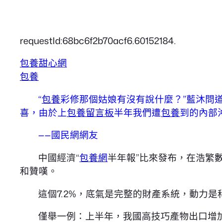
requestId:68bc6f2b70acf6.60152184.
包養甜心網
包養
“
包養
彩修那個姑娘有沒有說什麼？”藍沐問
喜，由於上
包養留言板
半年我們遭
包養
到的內部
——國民網網友
中國經濟“
包養網
半年報”比來發布，在浩繁數
和贊嘆。
這個7.2%，底氣是完整的財產系統，動力
僅舉一例：上半年，我國高技巧產物出口增加