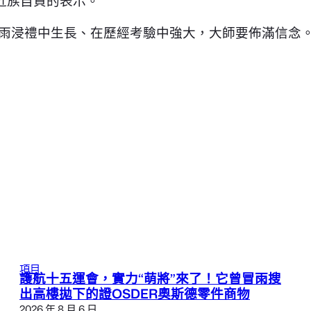
近族自負的表示。
雨浸禮中生長、在歷經考驗中強大，大師要佈滿信念。
項目
護航十五運會，實力“萌將”來了！它曾冒雨搜
出高樓拋下的證OSDER奧斯德零件商物
2026 年 8 月 6 日