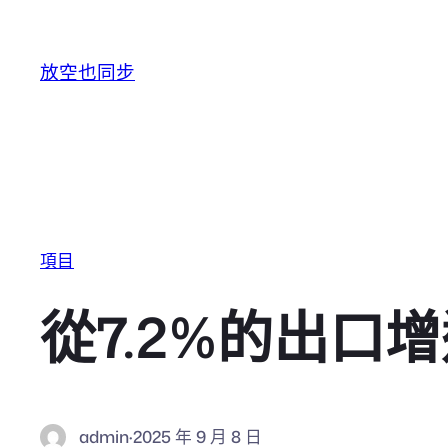
跳至主要內容
放空也同步
項目
從7.2%的出
admin
·
2025 年 9 月 8 日