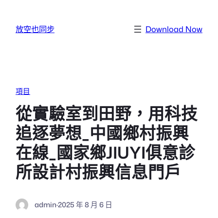
跳至主要內容
放空也同步
Download Now
項目
從實驗室到田野，用科技
追逐夢想_中國鄉村振興
在線_國家鄉JIUYI俱意診
所設計村振興信息門戶
admin
·
2025 年 8 月 6 日