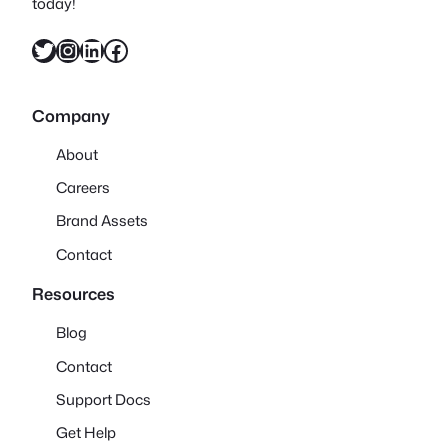
today!
X
Instagram
LinkedIn
Facebook
Company
About
Careers
Brand Assets
Contact
Resources
Blog
Contact
Support Docs
Get Help