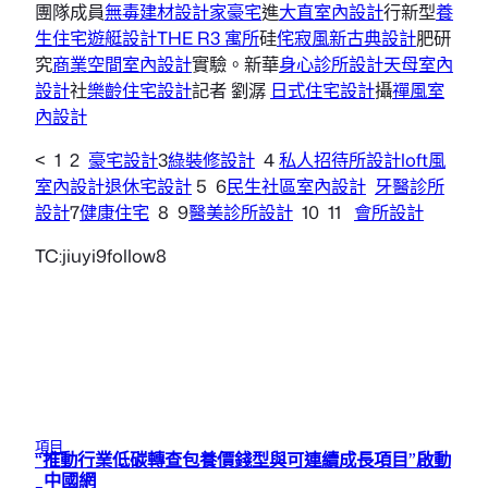
團隊成員
無毒建材
設計家豪宅
進
大直室內設計
行新型
養
生住宅
遊艇設計
THE R3 寓所
硅
侘寂風
新古典設計
肥研
究
商業空間室內設計
實驗。新華
身心診所設計
天母室內
設計
社
樂齡住宅設計
記者 劉潺
日式住宅設計
攝
禪風室
內設計
< 1 2
豪宅設計
3
綠裝修設計
4
私人招待所設計
loft風
室內設計
退休宅設計
5 6
民生社區室內設計
牙醫診所
設計
7
健康住宅
8 9
醫美診所設計
10 11
會所設計
TC:jiuyi9follow8
項目
“推動行業低碳轉查包養價錢型與可連續成長項目”啟動
_中國網