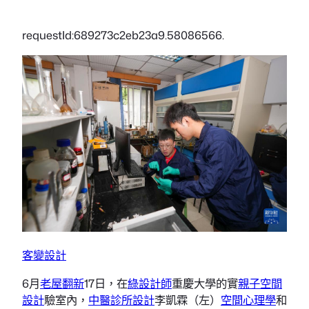
requestId:689273c2eb23a9.58086566.
客變設計
6月
老屋翻新
17日，在
綠設計師
重慶大學的實
親子空間
設計
驗室內，
中醫診所設計
李凱霖（左）
空間心理學
和